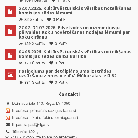
22.07.2026. Kultūrvēsturiskās vērtības noteikšanas
komisijas sēdes lēmumi
82 Skatīts
0 Patīk
27.07.-31.07.2026. Pilsētvides un inženierbūvju
pārvaldes Koku novērtēšanas nodaļas lēmumi par
koku ciršanu
129 Skatīts
0 Patīk
04.08.2026. Kultūrvēsturiskās vērtības noteikšanas
komisijas sēdes darba kārtība
179 Skatīts
0 Patīk
Paziņojums par detālplānojuma izstrādes
uzsākšanu zemes vienībā Mūkusalas ielā 82
831 Skatīts
0 Patīk
Kontakti
Dzirnavu iela 140, Rīga, LV-1050
E-adrese (primārais saziņas kanāls)
E-adrese (tikai e-rēķinu iesniegšanai)
E-pasts:
pad@riga.lv
Tālrunis: 1201,
(+371) 67012222 (zvaniem no ārzemēm)