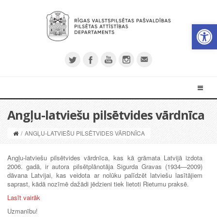
Open 
Angļu-latviešu pilsētvides vārdnīca
/
ANGĻU-LATVIEŠU PILSĒTVIDES VĀRDNĪCA
Angļu-latviešu pilsētvides vārdnīca, kas kā grāmata Latvijā izdota
2006. gadā, ir autora pilsētplānotāja Sigurda Gravas (1934—2009)
dāvana Latvijai, kas veidota ar nolūku palīdzēt latviešu lasītājiem
saprast, kādā nozīmē dažādi jēdzieni tiek lietoti Rietumu praksē.
Lasīt vairāk
Uzmanību!