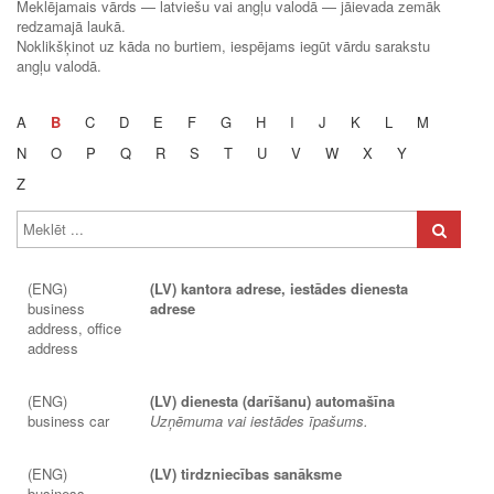
Meklējamais vārds — latviešu vai angļu valodā — jāievada zemāk
redzamajā laukā.
Noklikšķinot uz kāda no burtiem, iespējams iegūt vārdu sarakstu
angļu valodā.
A
B
C
D
E
F
G
H
I
J
K
L
M
N
O
P
Q
R
S
T
U
V
W
X
Y
Z
(ENG)
(LV) kantora adrese, iestādes dienesta
business
adrese
address, office
address
(ENG)
(LV) dienesta (darīšanu) automašīna
business car
Uzņēmuma vai iestādes īpašums.
(ENG)
(LV) tirdzniecības sanāksme
business