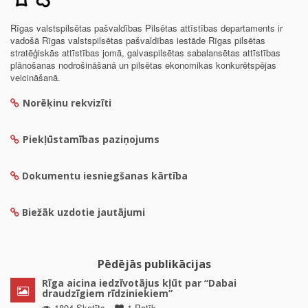
Rīgas valstspilsētas pašvaldības Pilsētas attīstības departaments ir
vadošā Rīgas valstspilsētas pašvaldības iestāde Rīgas pilsētas
stratēģiskās attīstības jomā, galvaspilsētas sabalansētas attīstības
plānošanas nodrošināšanā un pilsētas ekonomikas konkurētspējas
veicināšanā.
Norēķinu rekvizīti
Piekļūstamības paziņojums
Dokumentu iesniegšanas kārtība
Biežāk uzdotie jautājumi
Pēdējās publikācijas
Rīga aicina iedzīvotājus kļūt par “Dabai
draudzīgiem rīdziniekiem”
1894 Skatīts
1 Patīk