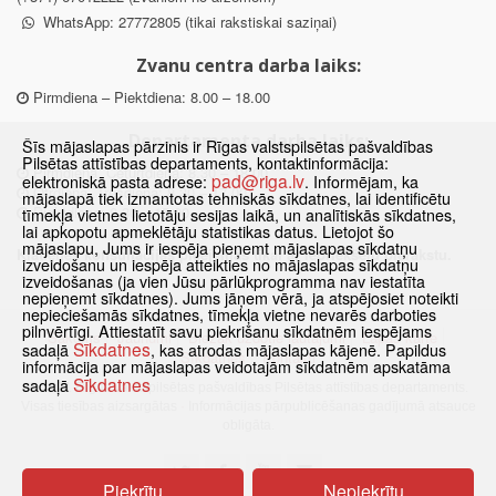
WhatsApp: 27772805 (tikai rakstiskai saziņai)
Zvanu centra darba laiks:
Pirmdiena – Piektdiena: 8.00 – 18.00
Departamenta darba laiks:
Šīs mājaslapas pārzinis ir Rīgas valstspilsētas pašvaldības
Pilsētas attīstības departaments, kontaktinformācija:
Pirmdiena, Ceturtdiena: 8.30 – 18.00
pad@riga.lv
elektroniskā pasta adrese:
. Informējam, ka
Otrdiena, Trešdiena: 8.30 – 17.00
mājaslapā tiek izmantotas tehniskās sīkdatnes, lai identificētu
Piektdiena: 8.30 – 15.00
tīmekļa vietnes lietotāju sesijas laikā, un analītiskās sīkdatnes,
lai apkopotu apmeklētāju statistikas datus. Lietojot šo
mājaslapu, Jums ir iespēja pieņemt mājaslapas sīkdatņu
Klātienes konsultācijas pieejamas tikai ar iepriekšēju pierakstu.
izveidošanu un iespēja atteikties no mājaslapas sīkdatņu
izveidošanas (ja vien Jūsu pārlūkprogramma nav iestatīta
nepieņemt sīkdatnes). Jums jāņem vērā, ja atspējosiet noteikti
nepieciešamās sīkdatnes, tīmekļa vietne nevarēs darboties
pilnvērtīgi. Attiestatīt savu piekrišanu sīkdatnēm iespējams
Sākums
Jaunumi
Biežāk uzdotie jautājumi
Lapas karte
Sīkdatnes
sadaļā
, kas atrodas mājaslapas kājenē. Papildus
Sīkdatnes
Kontakti
informācija par mājaslapas veidotajām sīkdatnēm apskatāma
Sīkdatnes
sadaļā
© 2021 Rīgas valstspilsētas pašvaldības Pilsētas attīstības departaments.
Visas tiesības aizsargātas
·
Informācijas pārpublicēšanas gadījumā atsauce
obligāta.
Piekrītu
Nepiekrītu