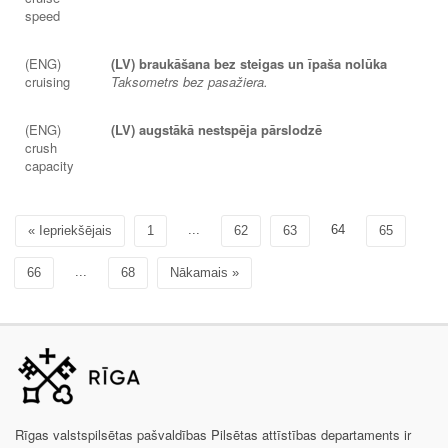
speed
(ENG)
(LV) braukāšana bez steigas un īpaša nolūka
cruising
Taksometrs bez pasažiera.
(ENG)
(LV) augstākā nestspēja pārslodzē
crush
capacity
...
64
« Iepriekšējais
1
62
63
65
...
66
68
Nākamais »
Rīgas valstspilsētas pašvaldības Pilsētas attīstības departaments ir