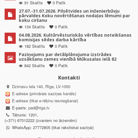
91 Skatīts
0 Patīk
27.07.-31.07.2026. Pilsētvides un inženierbūvju
pārvaldes Koku novērtēšanas nodaļas lēmumi par
koku ciršanu
134 Skatīts
0 Patīk
04.08.2026. Kultūrvēsturiskās vērtības noteikšanas
komisijas sēdes darba kārtība
182 Skatīts
0 Patīk
Paziņojums par detālplānojuma izstrādes
uzsākšanu zemes vienībā Mūkusalas ielā 82
842 Skatīts
0 Patīk
Kontakti
Dzirnavu iela 140, Rīga, LV-1050
E-adrese (primārais saziņas kanāls)
E-adrese (tikai e-rēķinu iesniegšanai)
E-pasts:
pad@riga.lv
Tālrunis: 1201,
(+371) 67012222 (zvaniem no ārzemēm)
WhatsApp: 27772805 (tikai rakstiskai saziņai)