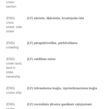
cross-
section
(ENG)
(LV) sāniela, šķērsiela, krustojoša iela
cross
street, side
street
(ENG)
(LV) pārapdzīvotība, pārblīvēšana
crowding
(ENG)
(LV) valdības zeme
crown land,
land in
state
ownership
(ENG)
(LV) izbraukuma kuģis, izpriecbrauciena kuģis
cruise ship
(ENG)
(LV) normālais ātrums garākam ceļojumam
cruise