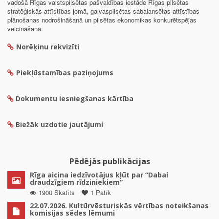
vadošā Rīgas valstspilsētas pašvaldības iestāde Rīgas pilsētas
stratēģiskās attīstības jomā, galvaspilsētas sabalansētas attīstības
plānošanas nodrošināšanā un pilsētas ekonomikas konkurētspējas
veicināšanā.
Norēķinu rekvizīti
Piekļūstamības paziņojums
Dokumentu iesniegšanas kārtība
Biežāk uzdotie jautājumi
Pēdējās publikācijas
Rīga aicina iedzīvotājus kļūt par “Dabai
draudzīgiem rīdziniekiem”
1900 Skatīts
1 Patīk
22.07.2026. Kultūrvēsturiskās vērtības noteikšanas
komisijas sēdes lēmumi