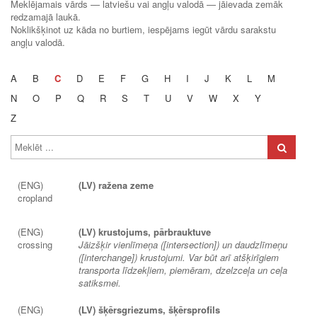
Meklējamais vārds — latviešu vai angļu valodā — jāievada zemāk
redzamajā laukā.
Noklikšķinot uz kāda no burtiem, iespējams iegūt vārdu sarakstu
angļu valodā.
A
B
C
D
E
F
G
H
I
J
K
L
M
N
O
P
Q
R
S
T
U
V
W
X
Y
Z
(ENG)
(LV) ražena zeme
cropland
(ENG)
(LV) krustojums, pārbrauktuve
crossing
Jāizšķir vienlīmeņa ([intersection]) un daudzlīmeņu
([interchange]) krustojumi. Var būt arī atšķirīgiem
transporta līdzekļiem, piemēram, dzelzceļa un ceļa
satiksmei.
(ENG)
(LV) šķērsgriezums, šķērsprofils