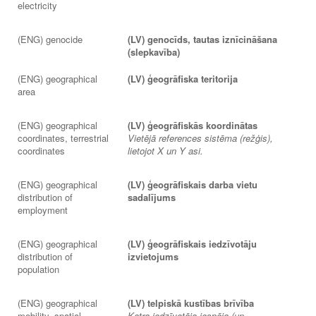
electricity
(ENG) genocide
(LV) genocīds, tautas iznīcināšana
(slepkavība)
(ENG) geographical
(LV) ģeogrāfiska teritorija
area
(ENG) geographical
(LV) ģeogrāfiskās koordinātas
coordinates, terrestrial
Vietējā references sistēma (režģis),
coordinates
lietojot X un Y asi.
(ENG) geographical
(LV) ģeogrāfiskais darba vietu
distribution of
sadalījums
employment
(ENG) geographical
(LV) ģeogrāfiskais iedzīvotāju
distribution of
izvietojums
population
(ENG) geographical
(LV) telpiskā kustības brīvība
mobility, spatial
Katra iedzīvotāja iespēja (un