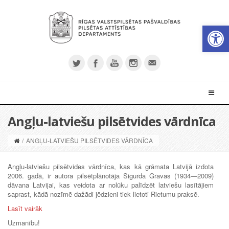
Open 
Angļu-latviešu pilsētvides vārdnīca
/
ANGĻU-LATVIEŠU PILSĒTVIDES VĀRDNĪCA
Angļu-latviešu pilsētvides vārdnīca, kas kā grāmata Latvijā izdota
2006. gadā, ir autora pilsētplānotāja Sigurda Gravas (1934—2009)
dāvana Latvijai, kas veidota ar nolūku palīdzēt latviešu lasītājiem
saprast, kādā nozīmē dažādi jēdzieni tiek lietoti Rietumu praksē.
Lasīt vairāk
Uzmanību!