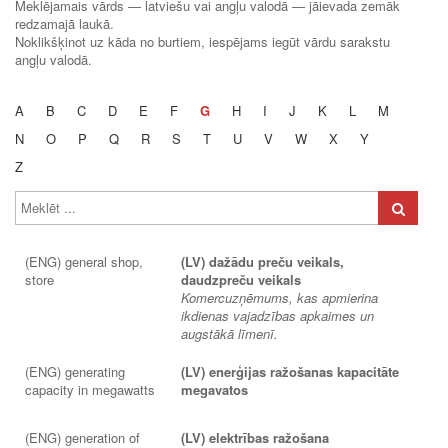
Meklējamais vārds — latviešu vai angļu valodā — jāievada zemāk
redzamajā laukā.
Noklikšķinot uz kāda no burtiem, iespējams iegūt vārdu sarakstu
angļu valodā.
A
B
C
D
E
F
G
H
I
J
K
L
M
N
O
P
Q
R
S
T
U
V
W
X
Y
Z
(ENG) general shop,
(LV) dažādu preču veikals,
store
daudzpreču veikals
Komercuzņēmums, kas apmierina
ikdienas vajadzības apkaimes un
augstākā līmenī.
(ENG) generating
(LV) enerģijas ražošanas kapacitāte
capacity in megawatts
megavatos
(ENG) generation of
(LV) elektrības ražošana