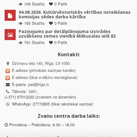
106 Skatīts
0 Patīk
04.08.2026. Kultūrvēsturiskās vērtības noteikšanas
komisijas sēdes darba kārtība
165 Skatīts
0 Patīk
Paziņojums par detālplānojuma izstrādes
uzsākšanu zemes vienībā Mūkusalas ielā 82
791 Skatīts
0 Patīk
Kontakti
Dzirnavu iela 140, Rīga, LV-1050
E-adrese (primārais saziņas kanāls)
E-adrese (tikai e-rēķinu iesniegšanai)
E-pasts:
pad@riga.lv
Tālrunis: 1201,
(+371) 67012222 (zvaniem no ārzemēm)
WhatsApp: 27772805 (tikai rakstiskai saziņai)
Zvanu centra darba laiks:
Pirmdiena – Piektdiena: 8.00 – 18.00
Departamenta darba laiks: