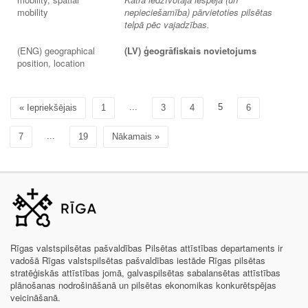
mobility
nepieciešamība) pārvietoties pilsētas
telpā pēc vajadzības.
(ENG) geographical
(LV) ģeogrāfiskais novietojums
position, location
...
5
« Iepriekšējais
1
3
4
6
...
7
19
Nākamais »
Rīgas valstspilsētas pašvaldības Pilsētas attīstības departaments ir
vadošā Rīgas valstspilsētas pašvaldības iestāde Rīgas pilsētas
stratēģiskās attīstības jomā, galvaspilsētas sabalansētas attīstības
plānošanas nodrošināšanā un pilsētas ekonomikas konkurētspējas
veicināšanā.