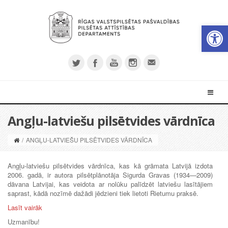
Open 
Angļu-latviešu pilsētvides vārdnīca
/
ANGĻU-LATVIEŠU PILSĒTVIDES VĀRDNĪCA
Angļu-latviešu pilsētvides vārdnīca, kas kā grāmata Latvijā izdota
2006. gadā, ir autora pilsētplānotāja Sigurda Gravas (1934—2009)
dāvana Latvijai, kas veidota ar nolūku palīdzēt latviešu lasītājiem
saprast, kādā nozīmē dažādi jēdzieni tiek lietoti Rietumu praksē.
Lasīt vairāk
Uzmanību!