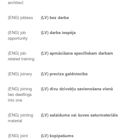
architect
(ENG) jobless
(LV) bez darba
(ENG) job
(LV) darba iespēja
opportunity
(ENG) job-
(LV) apmācīšana specifiskam darbam
related training
(ENG) joinery
(LV) precīza galdniecība
(ENG) joining
(LV) divu dzīvokļu savienošana vienā
two dwellings
into one
(ENG) jointing
(LV) salaiduma vai šuves saturmateriāls
material
(ENG) joint
(LV) kopīpašums