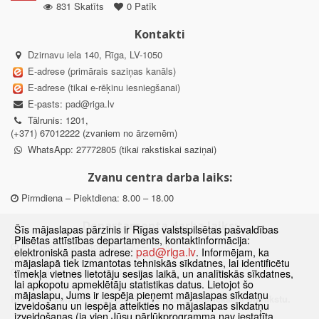
831 Skatīts
0 Patīk
Kontakti
Dzirnavu iela 140, Rīga, LV-1050
E-adrese (primārais saziņas kanāls)
E-adrese (tikai e-rēķinu iesniegšanai)
E-pasts:
pad@riga.lv
Tālrunis: 1201,
(+371) 67012222 (zvaniem no ārzemēm)
WhatsApp: 27772805 (tikai rakstiskai saziņai)
Zvanu centra darba laiks:
Pirmdiena – Piektdiena: 8.00 – 18.00
Departamenta darba laiks:
Šīs mājaslapas pārzinis ir Rīgas valstspilsētas pašvaldības
Pilsētas attīstības departaments, kontaktinformācija:
Pirmdiena, Ceturtdiena: 8.30 – 18.00
pad@riga.lv
elektroniskā pasta adrese:
. Informējam, ka
Otrdiena, Trešdiena: 8.30 – 17.00
mājaslapā tiek izmantotas tehniskās sīkdatnes, lai identificētu
Piektdiena: 8.30 – 15.00
tīmekļa vietnes lietotāju sesijas laikā, un analītiskās sīkdatnes,
lai apkopotu apmeklētāju statistikas datus. Lietojot šo
mājaslapu, Jums ir iespēja pieņemt mājaslapas sīkdatņu
Klātienes konsultācijas pieejamas tikai ar iepriekšēju pierakstu.
izveidošanu un iespēja atteikties no mājaslapas sīkdatņu
izveidošanas (ja vien Jūsu pārlūkprogramma nav iestatīta