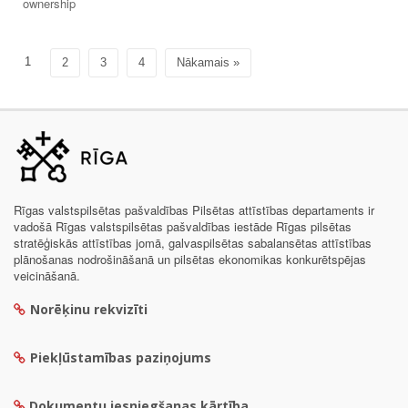
ownership
1
2
3
4
Nākamais »
Rīgas valstspilsētas pašvaldības Pilsētas attīstības departaments ir
vadošā Rīgas valstspilsētas pašvaldības iestāde Rīgas pilsētas
stratēģiskās attīstības jomā, galvaspilsētas sabalansētas attīstības
plānošanas nodrošināšanā un pilsētas ekonomikas konkurētspējas
veicināšanā.
Norēķinu rekvizīti
Piekļūstamības paziņojums
Dokumentu iesniegšanas kārtība