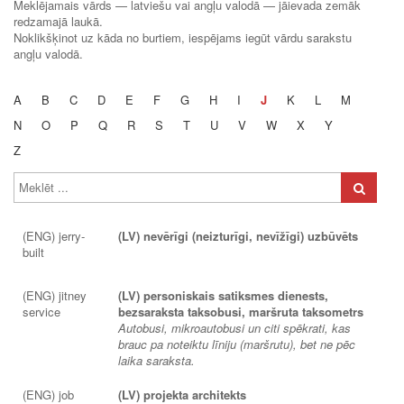
Meklējamais vārds — latviešu vai angļu valodā — jāievada zemāk
redzamajā laukā.
Noklikšķinot uz kāda no burtiem, iespējams iegūt vārdu sarakstu
angļu valodā.
A
B
C
D
E
F
G
H
I
J
K
L
M
N
O
P
Q
R
S
T
U
V
W
X
Y
Z
(ENG) jerry-
(LV) nevērīgi (neizturīgi, nevīžīgi) uzbūvēts
built
(ENG) jitney
(LV) personiskais satiksmes dienests,
service
bezsaraksta taksobusi, maršruta taksometrs
Autobusi, mikroautobusi un citi spēkrati, kas
brauc pa noteiktu līniju (maršrutu), bet ne pēc
laika saraksta.
(ENG) job
(LV) projekta architekts