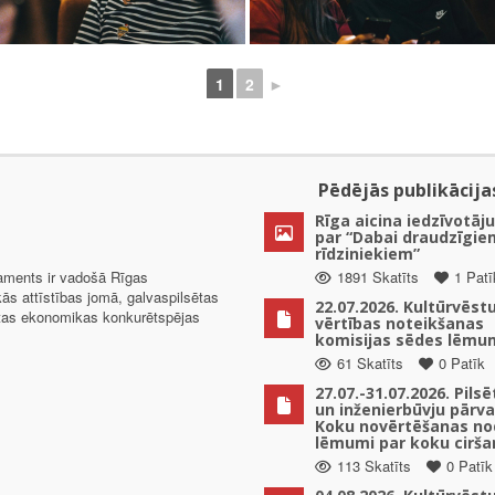
1
2
►
Pēdējās publikācija
Rīga aicina iedzīvotāju
par “Dabai draudzīgie
rīdziniekiem”
taments ir vadošā Rīgas
1891 Skatīts
1 Patī
kās attīstības jomā, galvaspilsētas
22.07.2026. Kultūrvēst
ētas ekonomikas konkurētspējas
vērtības noteikšanas
komisijas sēdes lēmu
61 Skatīts
0 Patīk
27.07.-31.07.2026. Pils
un inženierbūvju pārv
Koku novērtēšanas no
lēmumi par koku cirša
113 Skatīts
0 Patīk