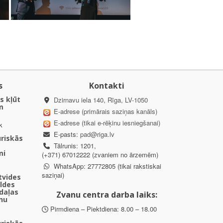
s
Kontakti
s kļūt
Dzirnavu iela 140, Rīga, LV-1050
m
E-adrese (primārais saziņas kanāls)
E-adrese (tikai e-rēķinu iesniegšanai)
k
E-pasts:
pad@riga.lv
uriskās
Tālrunis: 1201,
mi
(+371) 67012222 (zvaniem no ārzemēm)
WhatsApp: 27772805 (tikai rakstiskai
saziņai)
ētvides
aldes
daļas
Zvanu centra darba laiks:
nu
Pirmdiena – Piektdiena: 8.00 – 18.00