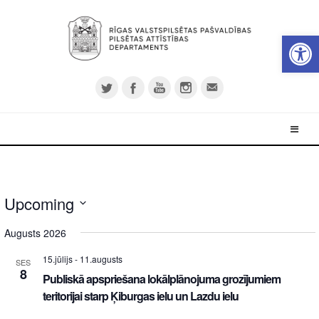
Open 
Upcoming
Select
Augusts 2026
date.
15.jūlijs
-
11.augusts
SES
8
Publiskā apspriešana lokālplānojuma grozījumiem
teritorijai starp Ķiburgas ielu un Lazdu ielu