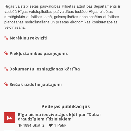
Rīgas valstspilsētas pašvaldības Pilsētas attīstības departaments ir
vadošā Rīgas valstspilsētas pašvaldības iestāde Rīgas pilsētas
stratēģiskās attīstības jomā, galvaspilsētas sabalansētas attīstības
plānošanas nodrošināšanā un pilsētas ekonomikas konkurētspējas
veicināšanā.
Norēķinu rekvizīti
Piekļūstamības paziņojums
Dokumentu iesniegšanas kārtība
Biežāk uzdotie jautājumi
Pēdējās publikācijas
Rīga aicina iedzīvotājus kļūt par “Dabai
draudzīgiem rīdziniekiem”
1894 Skatīts
1 Patīk