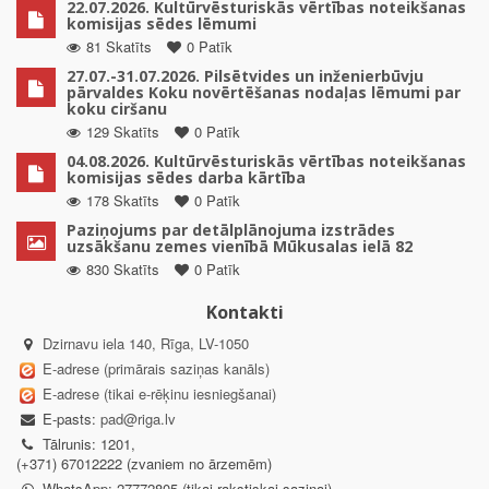
22.07.2026. Kultūrvēsturiskās vērtības noteikšanas
komisijas sēdes lēmumi
81 Skatīts
0 Patīk
27.07.-31.07.2026. Pilsētvides un inženierbūvju
pārvaldes Koku novērtēšanas nodaļas lēmumi par
koku ciršanu
129 Skatīts
0 Patīk
04.08.2026. Kultūrvēsturiskās vērtības noteikšanas
komisijas sēdes darba kārtība
178 Skatīts
0 Patīk
Paziņojums par detālplānojuma izstrādes
uzsākšanu zemes vienībā Mūkusalas ielā 82
830 Skatīts
0 Patīk
Kontakti
Dzirnavu iela 140, Rīga, LV-1050
E-adrese (primārais saziņas kanāls)
E-adrese (tikai e-rēķinu iesniegšanai)
E-pasts:
pad@riga.lv
Tālrunis: 1201,
(+371) 67012222 (zvaniem no ārzemēm)
WhatsApp: 27772805 (tikai rakstiskai saziņai)