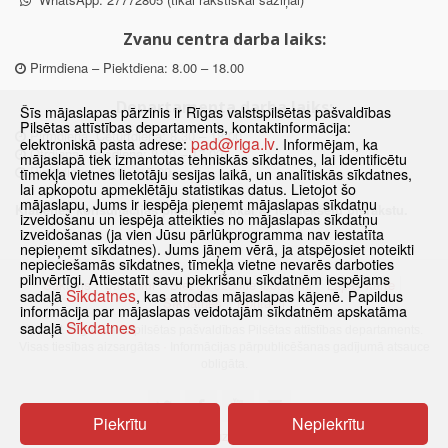
Zvanu centra darba laiks:
Pirmdiena – Piektdiena: 8.00 – 18.00
Departamenta darba laiks:
Šīs mājaslapas pārzinis ir Rīgas valstspilsētas pašvaldības
Pilsētas attīstības departaments, kontaktinformācija:
Pirmdiena, Ceturtdiena: 8.30 – 18.00
pad@riga.lv
elektroniskā pasta adrese:
. Informējam, ka
Otrdiena, Trešdiena: 8.30 – 17.00
mājaslapā tiek izmantotas tehniskās sīkdatnes, lai identificētu
Piektdiena: 8.30 – 15.00
tīmekļa vietnes lietotāju sesijas laikā, un analītiskās sīkdatnes,
lai apkopotu apmeklētāju statistikas datus. Lietojot šo
mājaslapu, Jums ir iespēja pieņemt mājaslapas sīkdatņu
Klātienes konsultācijas pieejamas tikai ar iepriekšēju pierakstu.
izveidošanu un iespēja atteikties no mājaslapas sīkdatņu
izveidošanas (ja vien Jūsu pārlūkprogramma nav iestatīta
nepieņemt sīkdatnes). Jums jāņem vērā, ja atspējosiet noteikti
nepieciešamās sīkdatnes, tīmekļa vietne nevarēs darboties
pilnvērtīgi. Attiestatīt savu piekrišanu sīkdatnēm iespējams
Sākums
Jaunumi
Biežāk uzdotie jautājumi
Lapas karte
Sīkdatnes
sadaļā
, kas atrodas mājaslapas kājenē. Papildus
Sīkdatnes
Kontakti
informācija par mājaslapas veidotajām sīkdatnēm apskatāma
Sīkdatnes
sadaļā
© 2021 Rīgas valstspilsētas pašvaldības Pilsētas attīstības departaments.
Visas tiesības aizsargātas
·
Informācijas pārpublicēšanas gadījumā atsauce
obligāta.
Piekrītu
Nepiekrītu
Pārslēgties uz www versiju