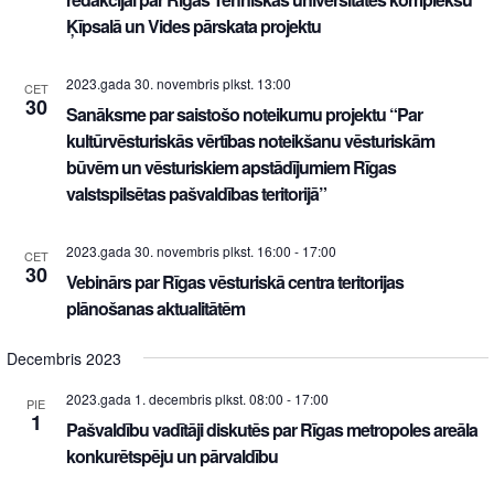
Ķīpsalā un Vides pārskata projektu
2023.gada 30. novembris plkst. 13:00
CET
30
Sanāksme par saistošo noteikumu projektu “Par
kultūrvēsturiskās vērtības noteikšanu vēsturiskām
būvēm un vēsturiskiem apstādījumiem Rīgas
valstspilsētas pašvaldības teritorijā”
2023.gada 30. novembris plkst. 16:00
-
17:00
CET
30
Vebinārs par Rīgas vēsturiskā centra teritorijas
plānošanas aktualitātēm
Decembris 2023
2023.gada 1. decembris plkst. 08:00
-
17:00
PIE
1
Pašvaldību vadītāji diskutēs par Rīgas metropoles areāla
konkurētspēju un pārvaldību