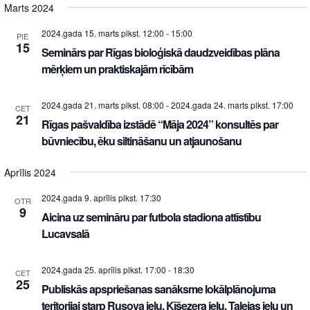
Marts 2024
2024.gada 15. marts plkst. 12:00
-
15:00
PIE
15
Seminārs par Rīgas bioloģiskā daudzveidības plāna
mērķiem un praktiskajām rīcībām
2024.gada 21. marts plkst. 08:00
-
2024.gada 24. marts plkst. 17:00
CET
21
Rīgas pašvaldība izstādē “Māja 2024” konsultēs par
būvniecību, ēku siltināšanu un atjaunošanu
Aprīlis 2024
2024.gada 9. aprīlis plkst. 17:30
OTR
9
Aicina uz semināru par futbola stadiona attīstību
Lucavsalā
2024.gada 25. aprīlis plkst. 17:00
-
18:30
CET
25
Publiskās apspriešanas sanāksme lokālplānojuma
teritorijai starp Rusova ielu, Ķīšezera ielu, Talejas ielu un