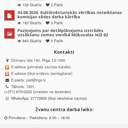
136 Skatīts
0 Patīk
04.08.2026. Kultūrvēsturiskās vērtības noteikšanas
komisijas sēdes darba kārtība
183 Skatīts
0 Patīk
Paziņojums par detālplānojuma izstrādes
uzsākšanu zemes vienībā Mūkusalas ielā 82
843 Skatīts
0 Patīk
Kontakti
Dzirnavu iela 140, Rīga, LV-1050
E-adrese (primārais saziņas kanāls)
E-adrese (tikai e-rēķinu iesniegšanai)
E-pasts:
pad@riga.lv
Tālrunis: 1201,
(+371) 67012222 (zvaniem no ārzemēm)
WhatsApp: 27772805 (tikai rakstiskai saziņai)
Zvanu centra darba laiks:
Pirmdiena – Piektdiena: 8.00 – 18.00