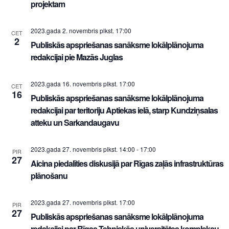
projektam
2023.gada 2. novembris plkst. 17:00
CET
2
Publiskās apspriešanas sanāksme lokālplānojuma
redakcijai pie Mazās Juglas
2023.gada 16. novembris plkst. 17:00
CET
16
Publiskās apspriešanas sanāksme lokālplānojuma
redakcijai par teritoriju Aptiekas ielā, starp Kundziņsalas
atteku un Sarkandaugavu
2023.gada 27. novembris plkst. 14:00
-
17:00
PIR
27
Aicina piedalīties diskusijā par Rīgas zaļās infrastruktūras
plānošanu
2023.gada 27. novembris plkst. 17:00
PIR
27
Publiskās apspriešanas sanāksme lokālplānojuma
redakcijai par Rīgas Tehniskās universitātes kompleksu