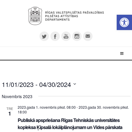
Open 
11/01/2023
 - 
04/30/2024
Select
Novembris 2023
date.
2023.gada 1. novembris plkst. 08:00
-
2023.gada 30. novembris plkst.
TRE
18:00
1
Publiskā apspriešana Rīgas Tehniskās universitātes
kopleksa Ķīpsalā lokālplānojumam un Vides pārskata