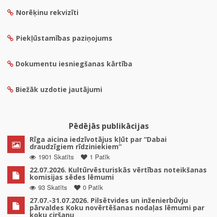
Norēķinu rekvizīti
Piekļūstamības paziņojums
Dokumentu iesniegšanas kārtība
Biežāk uzdotie jautājumi
Pēdējās publikācijas
Rīga aicina iedzīvotājus kļūt par “Dabai
draudzīgiem rīdziniekiem”
1901 Skatīts
1 Patīk
22.07.2026. Kultūrvēsturiskās vērtības noteikšanas
komisijas sēdes lēmumi
93 Skatīts
0 Patīk
27.07.-31.07.2026. Pilsētvides un inženierbūvju
pārvaldes Koku novērtēšanas nodaļas lēmumi par
koku ciršanu