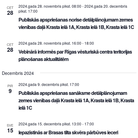
2024.gada 28. novembris plkst. 08:00
-
2024.gada 20. decembris
CET
plkst. 17:00
28
Publiskās apspriešanas norise detālplānojumam zemes
vienības daļā Krasta ielā 1A, Krasta ielā 1B, Krasta ielā 1C
2024.gada 28. novembris plkst. 16:00
-
18:00
CET
28
Vebinārā informēs par Rīgas vēsturiskā centra teritorijas
plānošanas aktualitātēm
Decembris 2024
2024.gada 9. decembris plkst. 17:00
PIR
9
Publiskās apspriešanas sanāksme detālplānojumam
zemes vienības daļā Krasta ielā 1A, Krasta ielā 1B, Krasta
ielā 1C
2024.gada 15. decembris plkst. 13:00
-
17:00
SVE
15
Iepazīstinās ar Brasas tilta skvēra pārbūves ieceri