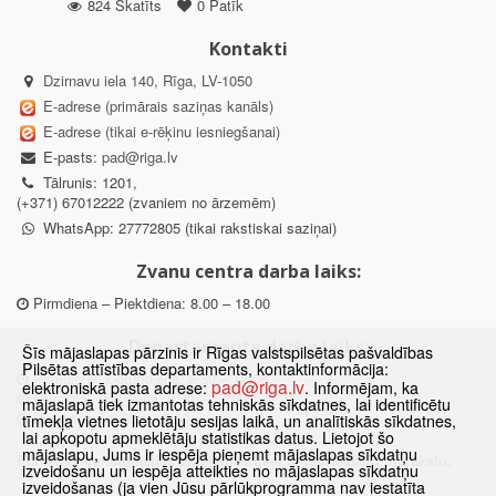
824 Skatīts
0 Patīk
Kontakti
Dzirnavu iela 140, Rīga, LV-1050
E-adrese (primārais saziņas kanāls)
E-adrese (tikai e-rēķinu iesniegšanai)
E-pasts:
pad@riga.lv
Tālrunis: 1201,
(+371) 67012222 (zvaniem no ārzemēm)
WhatsApp: 27772805 (tikai rakstiskai saziņai)
Zvanu centra darba laiks:
Pirmdiena – Piektdiena: 8.00 – 18.00
Departamenta darba laiks:
Šīs mājaslapas pārzinis ir Rīgas valstspilsētas pašvaldības
Pilsētas attīstības departaments, kontaktinformācija:
Pirmdiena, Ceturtdiena: 8.30 – 18.00
pad@riga.lv
elektroniskā pasta adrese:
. Informējam, ka
Otrdiena, Trešdiena: 8.30 – 17.00
mājaslapā tiek izmantotas tehniskās sīkdatnes, lai identificētu
Piektdiena: 8.30 – 15.00
tīmekļa vietnes lietotāju sesijas laikā, un analītiskās sīkdatnes,
lai apkopotu apmeklētāju statistikas datus. Lietojot šo
mājaslapu, Jums ir iespēja pieņemt mājaslapas sīkdatņu
Klātienes konsultācijas pieejamas tikai ar iepriekšēju pierakstu.
izveidošanu un iespēja atteikties no mājaslapas sīkdatņu
izveidošanas (ja vien Jūsu pārlūkprogramma nav iestatīta