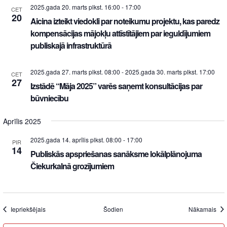
2025.gada 20. marts plkst. 16:00
-
17:00
CET
20
Aicina izteikt viedokli par noteikumu projektu, kas paredz
kompensācijas mājokļu attīstītājiem par ieguldījumiem
publiskajā infrastruktūrā
2025.gada 27. marts plkst. 08:00
-
2025.gada 30. marts plkst. 17:00
CET
27
Izstādē “Māja 2025” varēs saņemt konsultācijas par
būvniecību
Aprīlis 2025
2025.gada 14. aprīlis plkst. 08:00
-
17:00
PIR
14
Publiskās apspriešanas sanāksme lokālplānojuma
Čiekurkalnā grozījumiem
Iepriekšējais
Šodien
Nākamais