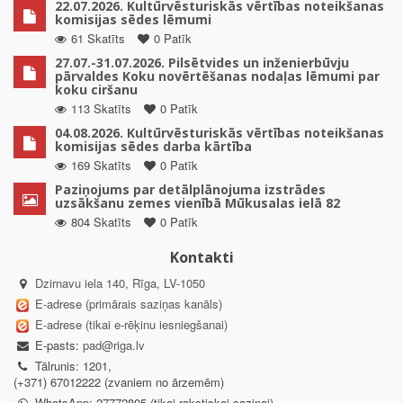
22.07.2026. Kultūrvēsturiskās vērtības noteikšanas
komisijas sēdes lēmumi
61 Skatīts
0 Patīk
27.07.-31.07.2026. Pilsētvides un inženierbūvju
pārvaldes Koku novērtēšanas nodaļas lēmumi par
koku ciršanu
113 Skatīts
0 Patīk
04.08.2026. Kultūrvēsturiskās vērtības noteikšanas
komisijas sēdes darba kārtība
169 Skatīts
0 Patīk
Paziņojums par detālplānojuma izstrādes
uzsākšanu zemes vienībā Mūkusalas ielā 82
804 Skatīts
0 Patīk
Kontakti
Dzirnavu iela 140, Rīga, LV-1050
E-adrese (primārais saziņas kanāls)
E-adrese (tikai e-rēķinu iesniegšanai)
E-pasts:
pad@riga.lv
Tālrunis: 1201,
(+371) 67012222 (zvaniem no ārzemēm)
WhatsApp: 27772805 (tikai rakstiskai saziņai)