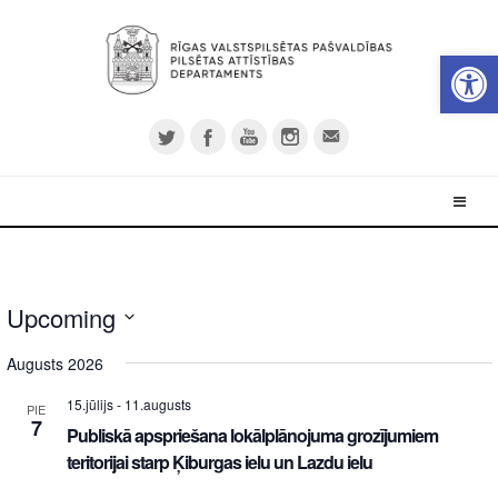
Open 
Upcoming
Select
Augusts 2026
date.
15.jūlijs
-
11.augusts
PIE
7
Publiskā apspriešana lokālplānojuma grozījumiem
teritorijai starp Ķiburgas ielu un Lazdu ielu