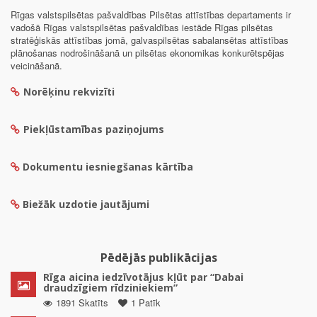
Rīgas valstspilsētas pašvaldības Pilsētas attīstības departaments ir
vadošā Rīgas valstspilsētas pašvaldības iestāde Rīgas pilsētas
stratēģiskās attīstības jomā, galvaspilsētas sabalansētas attīstības
plānošanas nodrošināšanā un pilsētas ekonomikas konkurētspējas
veicināšanā.
Norēķinu rekvizīti
Piekļūstamības paziņojums
Dokumentu iesniegšanas kārtība
Biežāk uzdotie jautājumi
Pēdējās publikācijas
Rīga aicina iedzīvotājus kļūt par “Dabai
draudzīgiem rīdziniekiem”
1891 Skatīts
1 Patīk