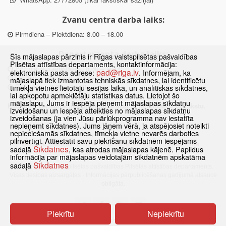
Zvanu centra darba laiks:
Pirmdiena – Piektdiena: 8.00 – 18.00
Departamenta darba laiks:
Šīs mājaslapas pārzinis ir Rīgas valstspilsētas pašvaldības
Pilsētas attīstības departaments, kontaktinformācija:
Pirmdiena, Ceturtdiena: 8.30 – 18.00
pad@riga.lv
elektroniskā pasta adrese:
. Informējam, ka
Otrdiena, Trešdiena: 8.30 – 17.00
mājaslapā tiek izmantotas tehniskās sīkdatnes, lai identificētu
Piektdiena: 8.30 – 15.00
tīmekļa vietnes lietotāju sesijas laikā, un analītiskās sīkdatnes,
lai apkopotu apmeklētāju statistikas datus. Lietojot šo
mājaslapu, Jums ir iespēja pieņemt mājaslapas sīkdatņu
Klātienes konsultācijas pieejamas tikai ar iepriekšēju pierakstu.
izveidošanu un iespēja atteikties no mājaslapas sīkdatņu
izveidošanas (ja vien Jūsu pārlūkprogramma nav iestatīta
nepieņemt sīkdatnes). Jums jāņem vērā, ja atspējosiet noteikti
nepieciešamās sīkdatnes, tīmekļa vietne nevarēs darboties
pilnvērtīgi. Attiestatīt savu piekrišanu sīkdatnēm iespējams
Sākums
Jaunumi
Biežāk uzdotie jautājumi
Lapas karte
Sīkdatnes
sadaļā
, kas atrodas mājaslapas kājenē. Papildus
Sīkdatnes
Kontakti
informācija par mājaslapas veidotajām sīkdatnēm apskatāma
Sīkdatnes
sadaļā
© 2021 Rīgas valstspilsētas pašvaldības Pilsētas attīstības departaments.
Visas tiesības aizsargātas
·
Informācijas pārpublicēšanas gadījumā atsauce
obligāta.
Piekrītu
Nepiekrītu
Pārslēgties uz www versiju