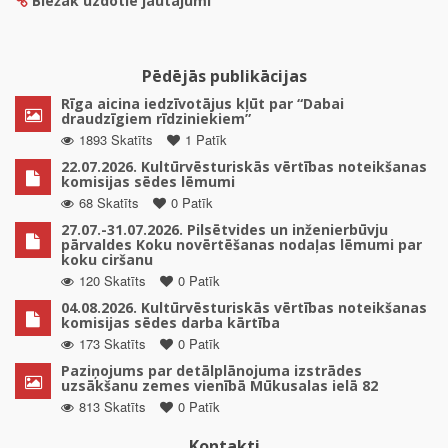
Biežāk uzdotie jautājumi
Pēdējās publikācijas
Rīga aicina iedzīvotājus kļūt par “Dabai
draudzīgiem rīdziniekiem”
1893 Skatīts
1 Patīk
22.07.2026. Kultūrvēsturiskās vērtības noteikšanas
komisijas sēdes lēmumi
68 Skatīts
0 Patīk
27.07.-31.07.2026. Pilsētvides un inženierbūvju
pārvaldes Koku novērtēšanas nodaļas lēmumi par
koku ciršanu
120 Skatīts
0 Patīk
04.08.2026. Kultūrvēsturiskās vērtības noteikšanas
komisijas sēdes darba kārtība
173 Skatīts
0 Patīk
Paziņojums par detālplānojuma izstrādes
uzsākšanu zemes vienībā Mūkusalas ielā 82
813 Skatīts
0 Patīk
Kontakti