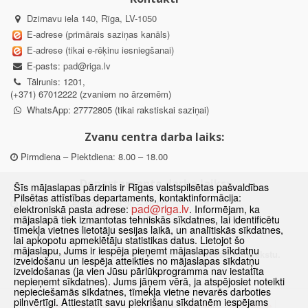
Dzirnavu iela 140, Rīga, LV-1050
E-adrese (primārais saziņas kanāls)
E-adrese (tikai e-rēķinu iesniegšanai)
E-pasts:
pad@riga.lv
Tālrunis: 1201,
(+371) 67012222 (zvaniem no ārzemēm)
WhatsApp: 27772805 (tikai rakstiskai saziņai)
Zvanu centra darba laiks:
Pirmdiena – Piektdiena: 8.00 – 18.00
Departamenta darba laiks:
Šīs mājaslapas pārzinis ir Rīgas valstspilsētas pašvaldības
Pilsētas attīstības departaments, kontaktinformācija:
Pirmdiena, Ceturtdiena: 8.30 – 18.00
pad@riga.lv
elektroniskā pasta adrese:
. Informējam, ka
Otrdiena, Trešdiena: 8.30 – 17.00
mājaslapā tiek izmantotas tehniskās sīkdatnes, lai identificētu
Piektdiena: 8.30 – 15.00
tīmekļa vietnes lietotāju sesijas laikā, un analītiskās sīkdatnes,
lai apkopotu apmeklētāju statistikas datus. Lietojot šo
mājaslapu, Jums ir iespēja pieņemt mājaslapas sīkdatņu
Klātienes konsultācijas pieejamas tikai ar iepriekšēju pierakstu.
izveidošanu un iespēja atteikties no mājaslapas sīkdatņu
izveidošanas (ja vien Jūsu pārlūkprogramma nav iestatīta
nepieņemt sīkdatnes). Jums jāņem vērā, ja atspējosiet noteikti
nepieciešamās sīkdatnes, tīmekļa vietne nevarēs darboties
pilnvērtīgi. Attiestatīt savu piekrišanu sīkdatnēm iespējams
Sākums
Jaunumi
Biežāk uzdotie jautājumi
Lapas karte