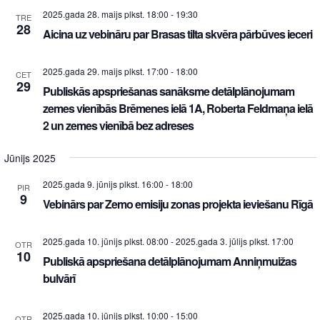
2025.gada 28. maijs plkst. 18:00
-
19:30
TRE
28
Aicina uz vebināru par Brasas tilta skvēra pārbūves ieceri
2025.gada 29. maijs plkst. 17:00
-
18:00
CET
29
Publiskās apspriešanas sanāksme detālplānojumam
zemes vienībās Brēmenes ielā 1A, Roberta Feldmaņa ielā
2 un zemes vienībā bez adreses
Jūnijs 2025
2025.gada 9. jūnijs plkst. 16:00
-
18:00
PIR
9
Vebinārs par Zemo emisiju zonas projekta ieviešanu Rīgā
2025.gada 10. jūnijs plkst. 08:00
-
2025.gada 3. jūlijs plkst. 17:00
OTR
10
Publiskā apspriešana detālplānojumam Anniņmuižas
bulvārī
2025.gada 10. jūnijs plkst. 10:00
-
15:00
OTR