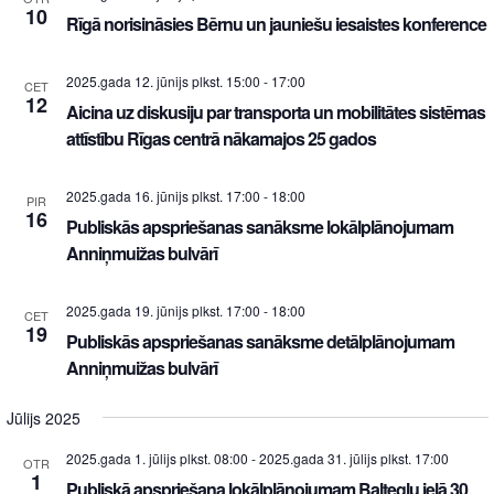
10
Rīgā norisināsies Bērnu un jauniešu iesaistes konference
2025.gada 12. jūnijs plkst. 15:00
-
17:00
CET
12
Aicina uz diskusiju par transporta un mobilitātes sistēmas
attīstību Rīgas centrā nākamajos 25 gados
2025.gada 16. jūnijs plkst. 17:00
-
18:00
PIR
16
Publiskās apspriešanas sanāksme lokālplānojumam
Anniņmuižas bulvārī
2025.gada 19. jūnijs plkst. 17:00
-
18:00
CET
19
Publiskās apspriešanas sanāksme detālplānojumam
Anniņmuižas bulvārī
Jūlijs 2025
2025.gada 1. jūlijs plkst. 08:00
-
2025.gada 31. jūlijs plkst. 17:00
OTR
1
Publiskā apspriešana lokālplānojumam Baltegļu ielā 30