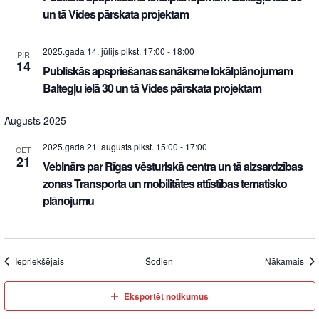
un tā Vides pārskata projektam
2025.gada 14. jūlijs plkst. 17:00
-
18:00
PIR
14
Publiskās apspriešanas sanāksme lokālplānojumam
Baltegļu ielā 30 un tā Vides pārskata projektam
Augusts 2025
2025.gada 21. augusts plkst. 15:00
-
17:00
CET
21
Vebinārs par Rīgas vēsturiskā centra un tā aizsardzības
zonas Transporta un mobilitātes attīstības tematisko
plānojumu
Iepriekšējais
Šodien
Nākamais
Eksportēt notikumus