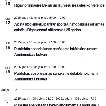
10
Rīgā norisināsies Bērnu un jauniešu iesaistes konference
2025.gada 12. jūnijs plkst. 15:00
-
17:00
CET
12
Aicina uz diskusiju par transporta un mobilitātes sistēmas
attīstību Rīgas centrā nākamajos 25 gados
2025.gada 16. jūnijs plkst. 17:00
-
18:00
PIR
16
Publiskās apspriešanas sanāksme lokālplānojumam
Anniņmuižas bulvārī
2025.gada 19. jūnijs plkst. 17:00
-
18:00
CET
19
Publiskās apspriešanas sanāksme detālplānojumam
Anniņmuižas bulvārī
Jūlijs 2025
2025.gada 1. jūlijs plkst. 08:00
-
2025.gada 31. jūlijs plkst. 17:00
OTR
1
Publiskā apspriešana lokālplānojumam Baltegļu ielā 30