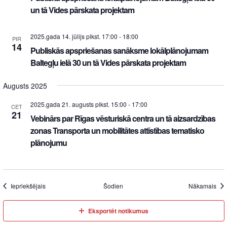
un tā Vides pārskata projektam
2025.gada 14. jūlijs plkst. 17:00
-
18:00
PIR
14
Publiskās apspriešanas sanāksme lokālplānojumam
Baltegļu ielā 30 un tā Vides pārskata projektam
Augusts 2025
2025.gada 21. augusts plkst. 15:00
-
17:00
CET
21
Vebinārs par Rīgas vēsturiskā centra un tā aizsardzības
zonas Transporta un mobilitātes attīstības tematisko
plānojumu
Iepriekšējais
Šodien
Nākamais
Eksportēt notikumus