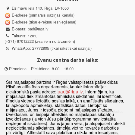
Dzirnavu iela 140, Rīga, LV-1050
E-adrese (primārais saziņas kanāls)
E-adrese (tikai e-rēķinu iesniegšanai)
E-pasts:
pad@riga.lv
Tālrunis: 1201,
(+371) 67012222 (zvaniem no ārzemēm)
WhatsApp: 27772805 (tikai rakstiskai saziņai)
Zvanu centra darba laiks:
Pirmdiena – Piektdiena: 8.00 – 18.00
Departamenta darba laiks:
Šīs mājaslapas pārzinis ir Rīgas valstspilsētas pašvaldības
Pilsētas attīstības departaments, kontaktinformācija:
Pirmdiena, Ceturtdiena: 8.30 – 18.00
pad@riga.lv
elektroniskā pasta adrese:
. Informējam, ka
Otrdiena, Trešdiena: 8.30 – 17.00
mājaslapā tiek izmantotas tehniskās sīkdatnes, lai identificētu
Piektdiena: 8.30 – 15.00
tīmekļa vietnes lietotāju sesijas laikā, un analītiskās sīkdatnes,
lai apkopotu apmeklētāju statistikas datus. Lietojot šo
mājaslapu, Jums ir iespēja pieņemt mājaslapas sīkdatņu
Klātienes konsultācijas pieejamas tikai ar iepriekšēju pierakstu.
izveidošanu un iespēja atteikties no mājaslapas sīkdatņu
izveidošanas (ja vien Jūsu pārlūkprogramma nav iestatīta
nepieņemt sīkdatnes). Jums jāņem vērā, ja atspējosiet noteikti
nepieciešamās sīkdatnes, tīmekļa vietne nevarēs darboties
pilnvērtīgi. Attiestatīt savu piekrišanu sīkdatnēm iespējams
Sākums
Jaunumi
Biežāk uzdotie jautājumi
Lapas karte