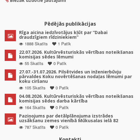
Biežāk uzdotie jautājumi
Pēdējās publikācijas
Rīga aicina iedzīvotājus kļūt par “Dabai
draudzīgiem rīdziniekiem”
1888 Skatīts
1 Patīk
22.07.2026. Kultūrvēsturiskās vērtības noteikšanas
komisijas sēdes lēmumi
55 Skatīts
0 Patīk
27.07.-31.07.2026. Pilsētvides un inženierbūvju
pārvaldes Koku novērtēšanas nodaļas lēmumi par
koku ciršanu
105 Skatīts
0 Patīk
04.08.2026. Kultūrvēsturiskās vērtības noteikšanas
komisijas sēdes darba kārtība
164 Skatīts
0 Patīk
Paziņojums par detālplānojuma izstrādes
uzsākšanu zemes vienībā Mūkusalas ielā 82
787 Skatīts
0 Patīk
Kontakti