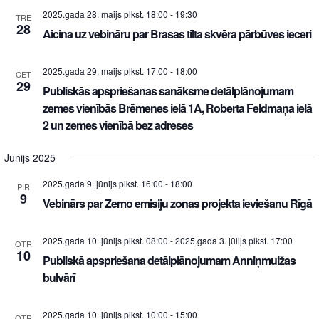
2025.gada 28. maijs plkst. 18:00
-
19:30
TRE
28
Aicina uz vebināru par Brasas tilta skvēra pārbūves ieceri
2025.gada 29. maijs plkst. 17:00
-
18:00
CET
29
Publiskās apspriešanas sanāksme detālplānojumam
zemes vienībās Brēmenes ielā 1A, Roberta Feldmaņa ielā
2 un zemes vienībā bez adreses
Jūnijs 2025
2025.gada 9. jūnijs plkst. 16:00
-
18:00
PIR
9
Vebinārs par Zemo emisiju zonas projekta ieviešanu Rīgā
2025.gada 10. jūnijs plkst. 08:00
-
2025.gada 3. jūlijs plkst. 17:00
OTR
10
Publiskā apspriešana detālplānojumam Anniņmuižas
bulvārī
2025.gada 10. jūnijs plkst. 10:00
-
15:00
OTR