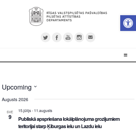
Open 
Upcoming
Select
Augusts 2026
date.
15.jūlijs
-
11.augusts
SVE
9
Publiskā apspriešana lokālplānojuma grozījumiem
teritorijai starp Ķiburgas ielu un Lazdu ielu