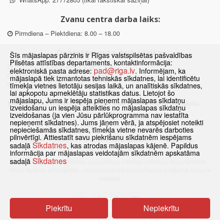
Zvanu centra darba laiks:
Pirmdiena – Piektdiena: 8.00 – 18.00
Departamenta darba laiks:
Šīs mājaslapas pārzinis ir Rīgas valstspilsētas pašvaldības
Pilsētas attīstības departaments, kontaktinformācija:
Pirmdiena, Ceturtdiena: 8.30 – 18.00
pad@riga.lv
elektroniskā pasta adrese:
. Informējam, ka
Otrdiena, Trešdiena: 8.30 – 17.00
mājaslapā tiek izmantotas tehniskās sīkdatnes, lai identificētu
Piektdiena: 8.30 – 15.00
tīmekļa vietnes lietotāju sesijas laikā, un analītiskās sīkdatnes,
lai apkopotu apmeklētāju statistikas datus. Lietojot šo
mājaslapu, Jums ir iespēja pieņemt mājaslapas sīkdatņu
Klātienes konsultācijas pieejamas tikai ar iepriekšēju pierakstu.
izveidošanu un iespēja atteikties no mājaslapas sīkdatņu
izveidošanas (ja vien Jūsu pārlūkprogramma nav iestatīta
nepieņemt sīkdatnes). Jums jāņem vērā, ja atspējosiet noteikti
nepieciešamās sīkdatnes, tīmekļa vietne nevarēs darboties
pilnvērtīgi. Attiestatīt savu piekrišanu sīkdatnēm iespējams
Sākums
Jaunumi
Biežāk uzdotie jautājumi
Lapas karte
Sīkdatnes
sadaļā
, kas atrodas mājaslapas kājenē. Papildus
Sīkdatnes
Kontakti
informācija par mājaslapas veidotajām sīkdatnēm apskatāma
Sīkdatnes
sadaļā
© 2021 Rīgas valstspilsētas pašvaldības Pilsētas attīstības departaments.
Visas tiesības aizsargātas
·
Informācijas pārpublicēšanas gadījumā atsauce
obligāta.
Piekrītu
Nepiekrītu
Pārslēgties uz www versiju