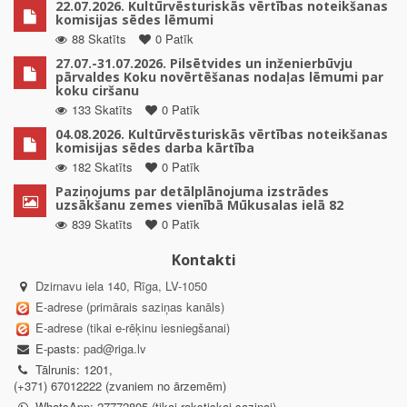
22.07.2026. Kultūrvēsturiskās vērtības noteikšanas
komisijas sēdes lēmumi
88 Skatīts
0 Patīk
27.07.-31.07.2026. Pilsētvides un inženierbūvju
pārvaldes Koku novērtēšanas nodaļas lēmumi par
koku ciršanu
133 Skatīts
0 Patīk
04.08.2026. Kultūrvēsturiskās vērtības noteikšanas
komisijas sēdes darba kārtība
182 Skatīts
0 Patīk
Paziņojums par detālplānojuma izstrādes
uzsākšanu zemes vienībā Mūkusalas ielā 82
839 Skatīts
0 Patīk
Kontakti
Dzirnavu iela 140, Rīga, LV-1050
E-adrese (primārais saziņas kanāls)
E-adrese (tikai e-rēķinu iesniegšanai)
E-pasts:
pad@riga.lv
Tālrunis: 1201,
(+371) 67012222 (zvaniem no ārzemēm)
WhatsApp: 27772805 (tikai rakstiskai saziņai)