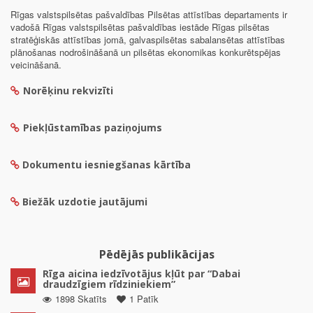
Rīgas valstspilsētas pašvaldības Pilsētas attīstības departaments ir
vadošā Rīgas valstspilsētas pašvaldības iestāde Rīgas pilsētas
stratēģiskās attīstības jomā, galvaspilsētas sabalansētas attīstības
plānošanas nodrošināšanā un pilsētas ekonomikas konkurētspējas
veicināšanā.
Norēķinu rekvizīti
Piekļūstamības paziņojums
Dokumentu iesniegšanas kārtība
Biežāk uzdotie jautājumi
Pēdējās publikācijas
Rīga aicina iedzīvotājus kļūt par “Dabai
draudzīgiem rīdziniekiem”
1898 Skatīts
1 Patīk