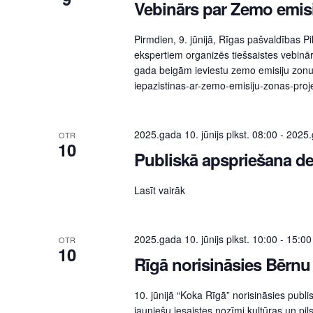
Vebinārs par Zemo emisi
Pirmdien, 9. jūnijā, Rīgas pašvaldības P
ekspertiem organizēs tiešsaistes vebināru
gada beigām ieviestu zemo emisiju zonu. 
iepazistinas-ar-zemo-emisiju-zonas-proje
2025.gada 10. jūnijs plkst. 08:00
-
2025.g
OTR
10
Publiskā apspriešana d
Lasīt vairāk
2025.gada 10. jūnijs plkst. 10:00
-
15:00
OTR
10
Rīgā norisināsies Bērnu
10. jūnijā “Koka Rīgā” norisināsies pub
jauniešu iesaistes nozīmi kultūras un pils