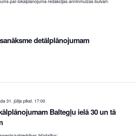
ojums-par-lokalplanojuma-redakcijas-anninmuizas-bulvari-
s sanāksme detālplānojumam
a 31. jūlijs plkst. 17:00
kālplānojumam Baltegļu ielā 30 un tā
m
taments/sabiedribas-lidzdaliba/