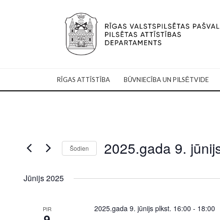
RĪGAS ATTĪSTĪBA
BŪVNIECĪBA UN PILSĒTVIDE
2025.gada 9. jūnij
Šodien
Select
date.
Jūnijs 2025
2025.gada 9. jūnijs plkst. 16:00
-
18:00
PIR
9