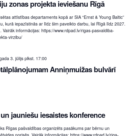
ju zonas projekta ieviešanu Rīgā
ilsētas attīstības departaments kopā ar SIA “Ernst & Young Baltic”
, kurā iepazīstinās ar līdz šim paveikto darbu, lai Rīgā līdz 2027.
Vairāk informācijas: https://www.rdpad.lv/rigas-pasvaldiba-
kta-virzibu/
ada 3. jūlijs plkst. 17:00
etālplānojumam Anniņmuižas bulvārī
 un jauniešu iesaistes konference
lisks Rīgas pašvaldības organizēts pasākums par bērnu un
ētvides norisēs. Vairāk informācijas: https://www.rdpad.lv/riga-