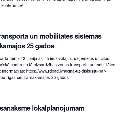
s-konference/
transporta un mobilitātes sistēmas
nākamajos 25 gados
partaments 12. jūnijā aicina iedzīvotājus, uzņēmējus un citus
uriskā centra un tā aizsardzības zonas transporta un mobilitātes
 informācijas: https://www.rdpad.lv/aicina-uz-diskusiju-par-
stibu-rigas-centra-nakamajos-25-gados/
s sanāksme lokālplānojumam