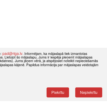
pad@riga.lv
e:
. Informējam, ka mājaslapā tiek izmantotas
datus. Lietojot šo mājaslapu, Jums ir iespēja pieņemt mājaslapas
kdatnes). Jums jāņem vērā, ja atspējosiet noteikti nepieciešamās
ājaslapas kājenē. Papildus informācija par mājaslapas veidotajām
Piekrītu
Nepiekrītu