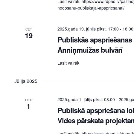
Lasīt vairāk: https://www.rdpad.lv/pazin
nodosanu-publiskajai-apspriesanai/
2025.gada 19. jūnijs plkst. 17:00
-
18:00
CET
19
Publiskās apspriešana
Anniņmuižas bulvārī
Lasīt vairāk
Jūlijs 2025
2025.gada 1. jūlijs plkst. 08:00
-
2025.gad
OTR
1
Publiskā apspriešana lo
Vides pārskata projekta
Lasīt vairāk: https://www.rdpad.lv/depar