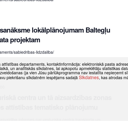
 sanāksme lokālplānojumam Baltegļu
kata projektam
taments/sabiedribas-lidzdaliba/
s attīstības departaments, kontaktinformācija: elektroniskā pasta adres
as laikā, un analītiskās sīkdatnes, lai apkopotu apmeklētāju statistikas 
 izveidošanas (ja vien Jūsu pārlūkprogramma nav iestatīta nepieņemt sī
Sīkdatnes
t savu piekrišanu sīkdatnēm iespējams sadaļā
, kas atrodas m
:00
riskā centra un tā aizsardzības zonas
s attīstības tematisko plānojumu
-pasvaldiba-informes-par-vesturiska-centra-transporta-un-