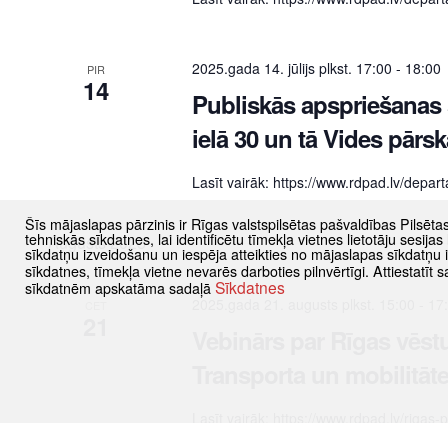
2025.gada 14. jūlijs plkst. 17:00
-
18:00
PIR
14
Publiskās apspriešanas
ielā 30 un tā Vides pārs
Lasīt vairāk: https://www.rdpad.lv/depar
Šīs mājaslapas pārzinis ir Rīgas valstspilsētas pašvaldības Pilsēta
tehniskās sīkdatnes, lai identificētu tīmekļa vietnes lietotāju sesij
Augusts 2025
sīkdatņu izveidošanu un iespēja atteikties no mājaslapas sīkdatņu
sīkdatnes, tīmekļa vietne nevarēs darboties pilnvērtīgi. Attiestatī
Sīkdatnes
sīkdatnēm apskatāma sadaļā
2025.gada 21. augusts plkst. 15:00
-
17
CET
21
Vebinārs par Rīgas vēstu
Transporta un mobilitāte
Lasīt vairāk: https://www.rdpad.lv/rigas
mobilitates-attistibas-planojumu/