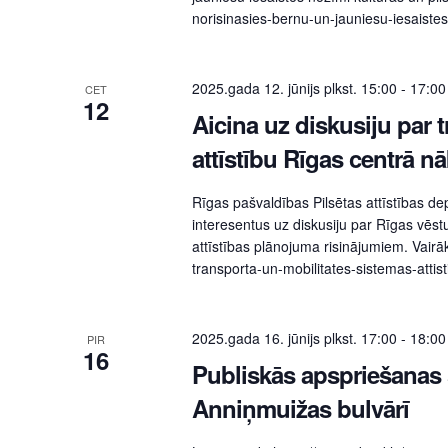
norisinasies-bernu-un-jauniesu-iesaiste
2025.gada 12. jūnijs plkst. 15:00
-
17:00
CET
12
Aicina uz diskusiju par 
attīstību Rīgas centrā 
Rīgas pašvaldības Pilsētas attīstības de
interesentus uz diskusiju par Rīgas vēst
attīstības plānojuma risinājumiem. Vairāk
transporta-un-mobilitates-sistemas-atti
2025.gada 16. jūnijs plkst. 17:00
-
18:00
PIR
16
Publiskās apspriešana
Anniņmuižas bulvārī