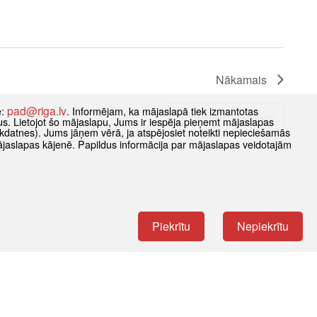
Nākamais
pad@riga.lv
e:
. Informējam, ka mājaslapā tiek izmantotas
Eksportēt notikumus
datus. Lietojot šo mājaslapu, Jums ir iespēja pieņemt mājaslapas
kdatnes). Jums jāņem vērā, ja atspējosiet noteikti nepieciešamās
ājaslapas kājenē. Papildus informācija par mājaslapas veidotajām
Piekrītu
Nepiekrītu
s
Kontakti
s kļūt
Dzirnavu iela 140, Rīga, LV-1050
m
E-adrese (primārais saziņas kanāls)