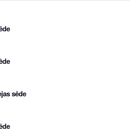
ēde
ēde
ejas sēde
ēde