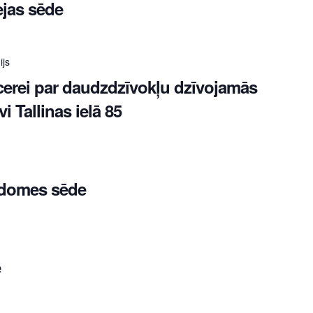
ejas sēde
ijs
cerei par daudzdzīvokļu dzīvojamās
 Tallinas ielā 85
adomes sēde
e