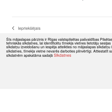
Iepriekšējais
Šīs mājaslapas pārzinis ir Rīgas valstspilsētas pašvaldības Pilsēta
tehniskās sīkdatnes, lai identificētu tīmekļa vietnes lietotāju sesij
sīkdatņu izveidošanu un iespēja atteikties no mājaslapas sīkdatņu
sīkdatnes, tīmekļa vietne nevarēs darboties pilnvērtīgi. Attiestatī
Sīkdatnes
sīkdatnēm apskatāma sadaļā