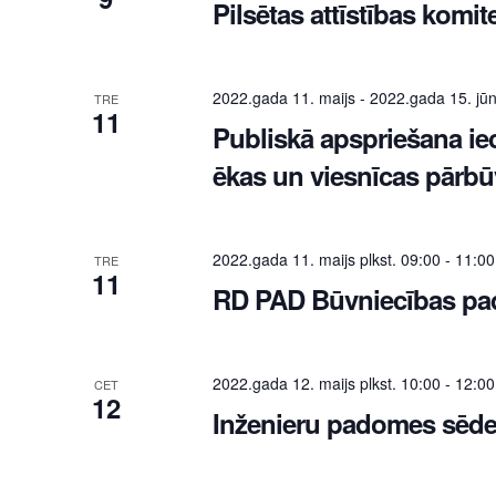
Pilsētas attīstības komit
2022.gada 11. maijs
-
2022.gada 15. jūn
TRE
11
Publiskā apspriešana ie
ēkas un viesnīcas pārbūvi
2022.gada 11. maijs plkst. 09:00
-
11:00
TRE
11
RD PAD Būvniecības p
2022.gada 12. maijs plkst. 10:00
-
12:00
CET
12
Inženieru padomes sēd