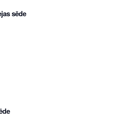
ejas sēde
ēde