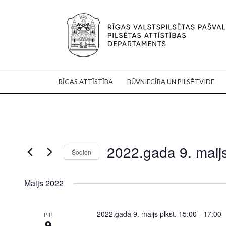
RĪGAS ATTĪSTĪBA
BŪVNIECĪBA UN PILSĒTVIDE
2022.gada 9. maij
Šodien
Select
date.
Maijs 2022
2022.gada 9. maijs plkst. 15:00
-
17:00
PIR
9