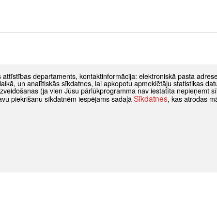
s attīstības departaments, kontaktinformācija: elektroniskā pasta adres
as laikā, un analītiskās sīkdatnes, lai apkopotu apmeklētāju statistikas 
 izveidošanas (ja vien Jūsu pārlūkprogramma nav iestatīta nepieņemt sī
Sīkdatnes
t savu piekrišanu sīkdatnēm iespējams sadaļā
, kas atrodas m
Pēdējās publikācija
Rīga aicina iedzīvotāju
par “Dabai draudzīgie
rīdziniekiem”