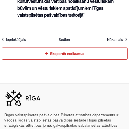
kultūrvēsturiskās vērtības noteikšanu vēsturiskām
būvēm un vēsturiskiem apstādījumiem Rīgas
valstspilsētas pašvaldības teritorijā”
Iepriekšējais
Šodien
Nākamais
Eksportēt notikumus
Rīgas valstspilsētas pašvaldības Pilsētas attīstības departaments ir
vadošā Rīgas valstspilsētas pašvaldības iestāde Rīgas pilsētas
stratēģiskās attīstības jomā, galvaspilsētas sabalansētas attīstības