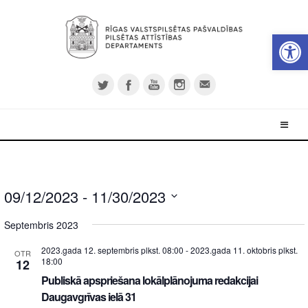
Open 
09/12/2023
 - 
11/30/2023
Select
Septembris 2023
date.
2023.gada 12. septembris plkst. 08:00
-
2023.gada 11. oktobris plkst.
OTR
18:00
12
Publiskā apspriešana lokālplānojuma redakcijai
Daugavgrīvas ielā 31