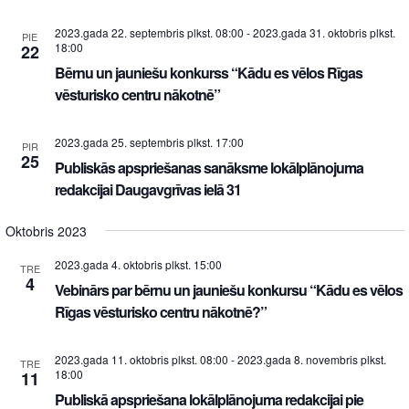
2023.gada 22. septembris plkst. 08:00
-
2023.gada 31. oktobris plkst.
PIE
18:00
22
Bērnu un jauniešu konkurss “Kādu es vēlos Rīgas
vēsturisko centru nākotnē”
2023.gada 25. septembris plkst. 17:00
PIR
25
Publiskās apspriešanas sanāksme lokālplānojuma
redakcijai Daugavgrīvas ielā 31
Oktobris 2023
2023.gada 4. oktobris plkst. 15:00
TRE
4
Vebinārs par bērnu un jauniešu konkursu “Kādu es vēlos
Rīgas vēsturisko centru nākotnē?”
2023.gada 11. oktobris plkst. 08:00
-
2023.gada 8. novembris plkst.
TRE
18:00
11
Publiskā apspriešana lokālplānojuma redakcijai pie