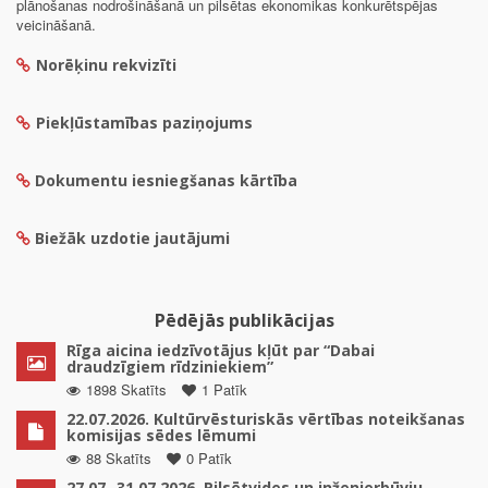
plānošanas nodrošināšanā un pilsētas ekonomikas konkurētspējas
veicināšanā.
Norēķinu rekvizīti
Piekļūstamības paziņojums
Dokumentu iesniegšanas kārtība
Biežāk uzdotie jautājumi
Pēdējās publikācijas
Rīga aicina iedzīvotājus kļūt par “Dabai
draudzīgiem rīdziniekiem”
1898 Skatīts
1 Patīk
22.07.2026. Kultūrvēsturiskās vērtības noteikšanas
komisijas sēdes lēmumi
88 Skatīts
0 Patīk
27.07.-31.07.2026. Pilsētvides un inženierbūvju