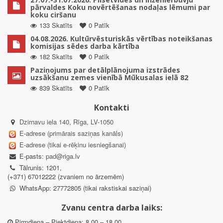
pārvaldes Koku novērtēšanas nodaļas lēmumi par
koku ciršanu
133 Skatīts
0 Patīk
04.08.2026. Kultūrvēsturiskās vērtības noteikšanas
komisijas sēdes darba kārtība
182 Skatīts
0 Patīk
Paziņojums par detālplānojuma izstrādes
uzsākšanu zemes vienībā Mūkusalas ielā 82
839 Skatīts
0 Patīk
Kontakti
Dzirnavu iela 140, Rīga, LV-1050
E-adrese (primārais saziņas kanāls)
E-adrese (tikai e-rēķinu iesniegšanai)
E-pasts:
pad@riga.lv
Tālrunis: 1201,
(+371) 67012222 (zvaniem no ārzemēm)
WhatsApp: 27772805 (tikai rakstiskai saziņai)
Zvanu centra darba laiks:
Pirmdiena – Piektdiena: 8.00 – 18.00