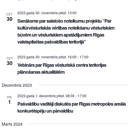
2023.gada 30. novembris plkst. 13:00
CET
30
Sanāksme par saistošo noteikumu projektu “Par
kultūrvēsturiskās vērtības noteikšanu vēsturiskām
būvēm un vēsturiskiem apstādījumiem Rīgas
valstspilsētas pašvaldības teritorijā”
2023.gada 30. novembris plkst. 16:00
-
17:00
CET
30
Vebinārs par Rīgas vēsturiskā centra teritorijas
plānošanas aktualitātēm
Decembris 2023
2023.gada 1. decembris plkst. 08:00
-
17:00
PIE
1
Pašvaldību vadītāji diskutēs par Rīgas metropoles areāla
konkurētspēju un pārvaldību
Marts 2024