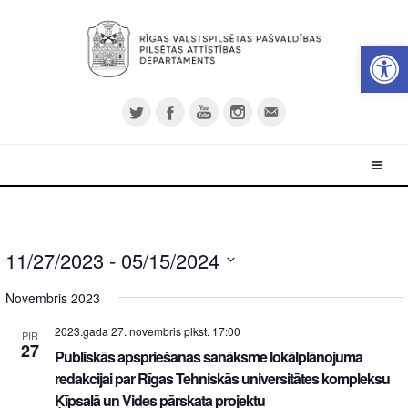
Open 
11/27/2023
 - 
05/15/2024
Select
Novembris 2023
date.
2023.gada 27. novembris plkst. 17:00
PIR
27
Publiskās apspriešanas sanāksme lokālplānojuma
redakcijai par Rīgas Tehniskās universitātes kompleksu
Ķīpsalā un Vides pārskata projektu