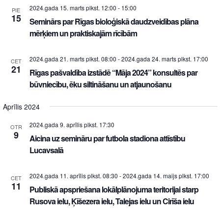
2024.gada 15. marts plkst. 12:00
-
15:00
PIE
15
Seminārs par Rīgas bioloģiskā daudzveidības plāna
mērķiem un praktiskajām rīcībām
2024.gada 21. marts plkst. 08:00
-
2024.gada 24. marts plkst. 17:00
CET
21
Rīgas pašvaldība izstādē “Māja 2024” konsultēs par
būvniecību, ēku siltināšanu un atjaunošanu
Aprīlis 2024
2024.gada 9. aprīlis plkst. 17:30
OTR
9
Aicina uz semināru par futbola stadiona attīstību
Lucavsalā
2024.gada 11. aprīlis plkst. 08:30
-
2024.gada 14. maijs plkst. 17:00
CET
11
Publiskā apspriešana lokālplānojuma teritorijai starp
Rusova ielu, Ķīšezera ielu, Talejas ielu un Cirīša ielu