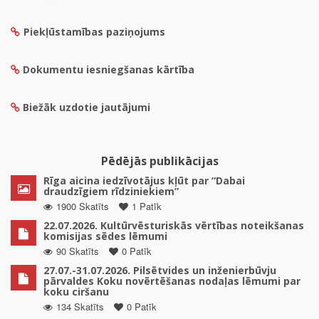
Piekļūstamības paziņojums
Dokumentu iesniegšanas kārtība
Biežāk uzdotie jautājumi
Pēdējās publikācijas
Rīga aicina iedzīvotājus kļūt par “Dabai
draudzīgiem rīdziniekiem”
1900 Skatīts
1 Patīk
22.07.2026. Kultūrvēsturiskās vērtības noteikšanas
komisijas sēdes lēmumi
90 Skatīts
0 Patīk
27.07.-31.07.2026. Pilsētvides un inženierbūvju
pārvaldes Koku novērtēšanas nodaļas lēmumi par
koku ciršanu
134 Skatīts
0 Patīk