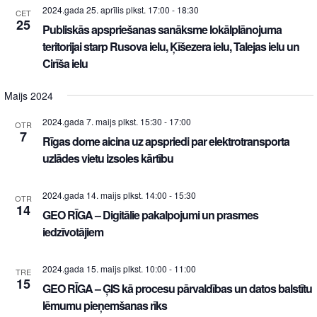
2024.gada 25. aprīlis plkst. 17:00
-
18:30
CET
25
Publiskās apspriešanas sanāksme lokālplānojuma
teritorijai starp Rusova ielu, Ķīšezera ielu, Talejas ielu un
Cirīša ielu
Maijs 2024
2024.gada 7. maijs plkst. 15:30
-
17:00
OTR
7
Rīgas dome aicina uz apspriedi par elektrotransporta
uzlādes vietu izsoles kārtību
2024.gada 14. maijs plkst. 14:00
-
15:30
OTR
14
GEO RĪGA – Digitālie pakalpojumi un prasmes
iedzīvotājiem
2024.gada 15. maijs plkst. 10:00
-
11:00
TRE
15
GEO RĪGA – ĢIS kā procesu pārvaldības un datos balstītu
lēmumu pieņemšanas rīks