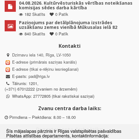
04.08.2026. Kultūrvēsturiskās vērtības noteikšanas
komisijas sēdes darba kārtība
182 Skatīts
0 Patīk
Paziņojums par detālplānojuma izstrādes
uzsākšanu zemes vienībā Mūkusalas ielā 82
840 Skatīts
0 Patīk
Kontakti
Dzirnavu iela 140, Rīga, LV-1050
E-adrese (primārais saziņas kanāls)
E-adrese (tikai e-rēķinu iesniegšanai)
E-pasts:
pad@riga.lv
Tālrunis: 1201,
(+371) 67012222 (zvaniem no ārzemēm)
WhatsApp: 27772805 (tikai rakstiskai saziņai)
Zvanu centra darba laiks:
Pirmdiena – Piektdiena: 8.00 – 18.00
Departamenta darba laiks:
Šīs mājaslapas pārzinis ir Rīgas valstspilsētas pašvaldības
Pilsētas attīstības departaments, kontaktinformācija:
Pirmdiena, Ceturtdiena: 8.30 – 18.00