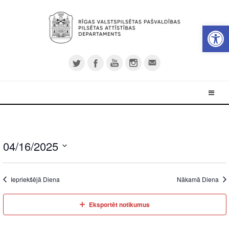
Open 
04/16/2025
Select
date.
Iepriekšējā Diena
Nākamā Diena
Eksportēt notikumus