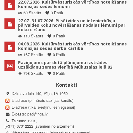
22.07.2026. Kultūrvēsturiskās vērtības noteikšanas
komisijas sēdes lēmumi
60 Skatīts
0 Patīk
27.07.-31.07.2026. Pilsētvides un inženierbūvju
pārvaldes Koku novērtēšanas nodaļas lēmumi par
koku ciršanu
110 Skatīts
0 Patīk
04.08.2026. Kultūrvēsturiskās vērtības noteikšanas
komisijas sēdes darba kārtība
167 Skatīts
0 Patīk
Paziņojums par detālplānojuma izstrādes
uzsākšanu zemes vienībā Mūkusalas ielā 82
798 Skatīts
0 Patīk
Kontakti
Dzirnavu iela 140, Rīga, LV-1050
E-adrese (primārais saziņas kanāls)
E-adrese (tikai e-rēķinu iesniegšanai)
E-pasts:
pad@riga.lv
Tālrunis: 1201,
(+371) 67012222 (zvaniem no ārzemēm)
WhatsApp: 27772805 (tikai rakstiskai saziņai)