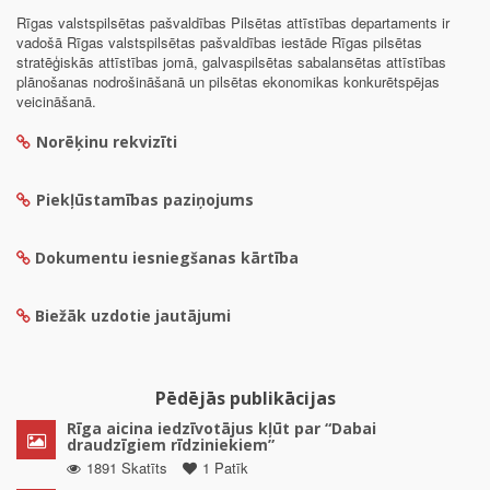
Rīgas valstspilsētas pašvaldības Pilsētas attīstības departaments ir
vadošā Rīgas valstspilsētas pašvaldības iestāde Rīgas pilsētas
stratēģiskās attīstības jomā, galvaspilsētas sabalansētas attīstības
plānošanas nodrošināšanā un pilsētas ekonomikas konkurētspējas
veicināšanā.
Norēķinu rekvizīti
Piekļūstamības paziņojums
Dokumentu iesniegšanas kārtība
Biežāk uzdotie jautājumi
Pēdējās publikācijas
Rīga aicina iedzīvotājus kļūt par “Dabai
draudzīgiem rīdziniekiem”
1891 Skatīts
1 Patīk