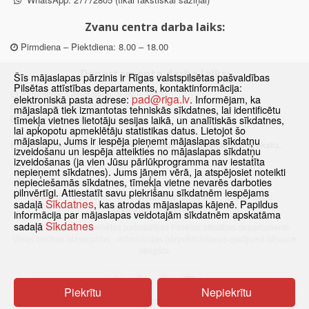
Zvanu centra darba laiks:
Pirmdiena – Piektdiena: 8.00 – 18.00
Departamenta darba laiks:
Šīs mājaslapas pārzinis ir Rīgas valstspilsētas pašvaldības
Pilsētas attīstības departaments, kontaktinformācija:
Pirmdiena, Ceturtdiena: 8.30 – 18.00
pad@riga.lv
elektroniskā pasta adrese:
. Informējam, ka
Otrdiena, Trešdiena: 8.30 – 17.00
mājaslapā tiek izmantotas tehniskās sīkdatnes, lai identificētu
Piektdiena: 8.30 – 15.00
tīmekļa vietnes lietotāju sesijas laikā, un analītiskās sīkdatnes,
lai apkopotu apmeklētāju statistikas datus. Lietojot šo
mājaslapu, Jums ir iespēja pieņemt mājaslapas sīkdatņu
Klātienes konsultācijas pieejamas tikai ar iepriekšēju pierakstu.
izveidošanu un iespēja atteikties no mājaslapas sīkdatņu
izveidošanas (ja vien Jūsu pārlūkprogramma nav iestatīta
nepieņemt sīkdatnes). Jums jāņem vērā, ja atspējosiet noteikti
nepieciešamās sīkdatnes, tīmekļa vietne nevarēs darboties
pilnvērtīgi. Attiestatīt savu piekrišanu sīkdatnēm iespējams
Sākums
Jaunumi
Biežāk uzdotie jautājumi
Lapas karte
Sīkdatnes
sadaļā
, kas atrodas mājaslapas kājenē. Papildus
Sīkdatnes
Kontakti
informācija par mājaslapas veidotajām sīkdatnēm apskatāma
Sīkdatnes
sadaļā
© 2021 Rīgas valstspilsētas pašvaldības Pilsētas attīstības departaments.
Visas tiesības aizsargātas
·
Informācijas pārpublicēšanas gadījumā atsauce
obligāta.
Piekrītu
Nepiekrītu
Pārslēgties uz www versiju