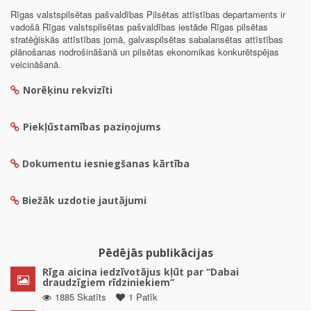
Rīgas valstspilsētas pašvaldības Pilsētas attīstības departaments ir
vadošā Rīgas valstspilsētas pašvaldības iestāde Rīgas pilsētas
stratēģiskās attīstības jomā, galvaspilsētas sabalansētas attīstības
plānošanas nodrošināšanā un pilsētas ekonomikas konkurētspējas
veicināšanā.
Norēķinu rekvizīti
Piekļūstamības paziņojums
Dokumentu iesniegšanas kārtība
Biežāk uzdotie jautājumi
Pēdējās publikācijas
Rīga aicina iedzīvotājus kļūt par “Dabai
draudzīgiem rīdziniekiem”
1885 Skatīts
1 Patīk