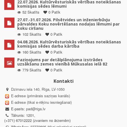
22.07.2026. Kultūrvēsturiskās vērtības noteikšanas
komisijas sēdes lēmumi
52 Skatīts
0 Patīk
27.07.-31.07.2026. Pilsētvides un inženierbūvju
pārvaldes Koku novērtēšanas nodaļas lēmumi par
koku ciršanu
102 Skatīts
0 Patīk
04.08.2026. Kultūrvēsturiskās vērtības noteikšanas
komisijas sēdes darba kārtība
160 Skatīts
0 Patīk
Paziņojums par detālplānojuma izstrādes
uzsākšanu zemes vienībā Mūkusalas ielā 82
779 Skatīts
0 Patīk
Kontakti
Dzirnavu iela 140, Rīga, LV-1050
E-adrese (primārais saziņas kanāls)
E-adrese (tikai e-rēķinu iesniegšanai)
E-pasts:
pad@riga.lv
Tālrunis: 1201,
(+371) 67012222 (zvaniem no ārzemēm)
WhatsApp: 27772805 (tikai rakstiskai saziņai)