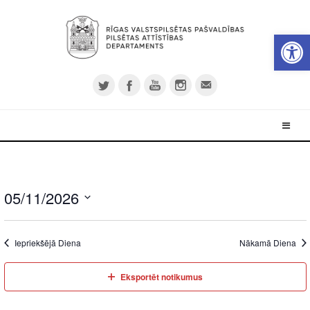
Open 
05/11/2026
Select
date.
Iepriekšējā Diena
Nākamā Diena
Eksportēt notikumus