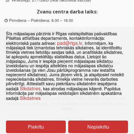
Zvanu centra darba laiks:
Pirmdiena – Piektdiena: 8.00 – 18.00
Departamenta darba laiks:
Šīs mājaslapas pārzinis ir Rīgas valstspilsētas pašvaldības
Pilsētas attīstības departaments, kontaktinformācija:
Pirmdiena, Ceturtdiena: 8.30 – 18.00
pad@riga.lv
elektroniskā pasta adrese:
. Informējam, ka
Otrdiena, Trešdiena: 8.30 – 17.00
mājaslapā tiek izmantotas tehniskās sīkdatnes, lai identificētu
Piektdiena: 8.30 – 15.00
tīmekļa vietnes lietotāju sesijas laikā, un analītiskās sīkdatnes,
lai apkopotu apmeklētāju statistikas datus. Lietojot šo
mājaslapu, Jums ir iespēja pieņemt mājaslapas sīkdatņu
Klātienes konsultācijas pieejamas tikai ar iepriekšēju pierakstu.
izveidošanu un iespēja atteikties no mājaslapas sīkdatņu
izveidošanas (ja vien Jūsu pārlūkprogramma nav iestatīta
nepieņemt sīkdatnes). Jums jāņem vērā, ja atspējosiet noteikti
nepieciešamās sīkdatnes, tīmekļa vietne nevarēs darboties
pilnvērtīgi. Attiestatīt savu piekrišanu sīkdatnēm iespējams
Sākums
Jaunumi
Biežāk uzdotie jautājumi
Lapas karte
Sīkdatnes
sadaļā
, kas atrodas mājaslapas kājenē. Papildus
Sīkdatnes
Kontakti
informācija par mājaslapas veidotajām sīkdatnēm apskatāma
Sīkdatnes
sadaļā
© 2021 Rīgas valstspilsētas pašvaldības Pilsētas attīstības departaments.
Visas tiesības aizsargātas
·
Informācijas pārpublicēšanas gadījumā atsauce
obligāta.
Piekrītu
Nepiekrītu
Pārslēgties uz www versiju