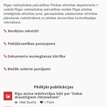
Rīgas valstspilsētas pašvaldības Pilsētas attīstības departaments ir
vadošā Rīgas valstspilsētas pašvaldības iestāde Rīgas pilsētas
stratēģiskās attīstības jomā, galvaspilsētas sabalansētas attīstības
plānošanas nodrošināšanā un pilsētas ekonomikas konkurētspējas
veicināšanā.
Norēķinu rekvizīti
Piekļūstamības paziņojums
Dokumentu iesniegšanas kārtība
Biežāk uzdotie jautājumi
Pēdējās publikācijas
Rīga aicina iedzīvotājus kļūt par “Dabai
draudzīgiem rīdziniekiem”
1898 Skatīts
1 Patīk