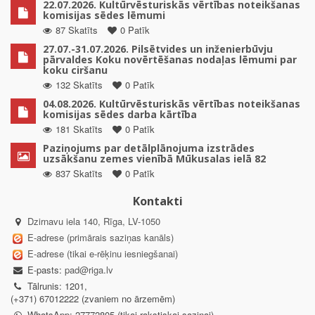
22.07.2026. Kultūrvēsturiskās vērtības noteikšanas
komisijas sēdes lēmumi
87 Skatīts
0 Patīk
27.07.-31.07.2026. Pilsētvides un inženierbūvju
pārvaldes Koku novērtēšanas nodaļas lēmumi par
koku ciršanu
132 Skatīts
0 Patīk
04.08.2026. Kultūrvēsturiskās vērtības noteikšanas
komisijas sēdes darba kārtība
181 Skatīts
0 Patīk
Paziņojums par detālplānojuma izstrādes
uzsākšanu zemes vienībā Mūkusalas ielā 82
837 Skatīts
0 Patīk
Kontakti
Dzirnavu iela 140, Rīga, LV-1050
E-adrese (primārais saziņas kanāls)
E-adrese (tikai e-rēķinu iesniegšanai)
E-pasts:
pad@riga.lv
Tālrunis: 1201,
(+371) 67012222 (zvaniem no ārzemēm)
WhatsApp: 27772805 (tikai rakstiskai saziņai)