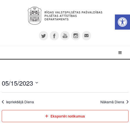
Open 
05/15/2023
Select
date.
Iepriekšējā Diena
Nākamā Diena
Eksportēt notikumus