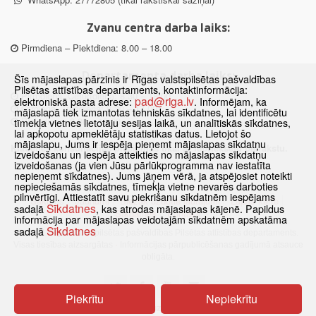
Zvanu centra darba laiks:
Pirmdiena – Piektdiena: 8.00 – 18.00
Departamenta darba laiks:
Šīs mājaslapas pārzinis ir Rīgas valstspilsētas pašvaldības
Pilsētas attīstības departaments, kontaktinformācija:
Pirmdiena, Ceturtdiena: 8.30 – 18.00
pad@riga.lv
elektroniskā pasta adrese:
. Informējam, ka
Otrdiena, Trešdiena: 8.30 – 17.00
mājaslapā tiek izmantotas tehniskās sīkdatnes, lai identificētu
Piektdiena: 8.30 – 15.00
tīmekļa vietnes lietotāju sesijas laikā, un analītiskās sīkdatnes,
lai apkopotu apmeklētāju statistikas datus. Lietojot šo
mājaslapu, Jums ir iespēja pieņemt mājaslapas sīkdatņu
Klātienes konsultācijas pieejamas tikai ar iepriekšēju pierakstu.
izveidošanu un iespēja atteikties no mājaslapas sīkdatņu
izveidošanas (ja vien Jūsu pārlūkprogramma nav iestatīta
nepieņemt sīkdatnes). Jums jāņem vērā, ja atspējosiet noteikti
nepieciešamās sīkdatnes, tīmekļa vietne nevarēs darboties
pilnvērtīgi. Attiestatīt savu piekrišanu sīkdatnēm iespējams
Sākums
Jaunumi
Biežāk uzdotie jautājumi
Lapas karte
Sīkdatnes
sadaļā
, kas atrodas mājaslapas kājenē. Papildus
Sīkdatnes
Kontakti
informācija par mājaslapas veidotajām sīkdatnēm apskatāma
Sīkdatnes
sadaļā
© 2021 Rīgas valstspilsētas pašvaldības Pilsētas attīstības departaments.
Visas tiesības aizsargātas
·
Informācijas pārpublicēšanas gadījumā atsauce
obligāta.
Piekrītu
Nepiekrītu
Pārslēgties uz www versiju