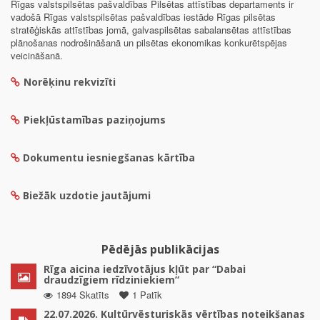
Rīgas valstspilsētas pašvaldības Pilsētas attīstības departaments ir
vadošā Rīgas valstspilsētas pašvaldības iestāde Rīgas pilsētas
stratēģiskās attīstības jomā, galvaspilsētas sabalansētas attīstības
plānošanas nodrošināšanā un pilsētas ekonomikas konkurētspējas
veicināšanā.
Norēķinu rekvizīti
Piekļūstamības paziņojums
Dokumentu iesniegšanas kārtība
Biežāk uzdotie jautājumi
Pēdējās publikācijas
Rīga aicina iedzīvotājus kļūt par “Dabai
draudzīgiem rīdziniekiem”
1894 Skatīts
1 Patīk
22.07.2026. Kultūrvēsturiskās vērtības noteikšanas