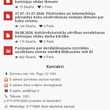
komisijas sēdes lēmumi
75 Skatīts
0 Patīk
27.07.-31.07.2026. Pilsētvides un inženierbūvju
pārvaldes Koku novērtēšanas nodaļas lēmumi par
koku ciršanu
124 Skatīts
0 Patīk
04.08.2026. Kultūrvēsturiskās vērtības noteikšanas
komisijas sēdes darba kārtība
175 Skatīts
0 Patīk
Paziņojums par detālplānojuma izstrādes
uzsākšanu zemes vienībā Mūkusalas ielā 82
822 Skatīts
0 Patīk
Kontakti
Dzirnavu iela 140, Rīga, LV-1050
E-adrese (primārais saziņas kanāls)
E-adrese (tikai e-rēķinu iesniegšanai)
E-pasts:
pad@riga.lv
Tālrunis: 1201,
(+371) 67012222 (zvaniem no ārzemēm)
WhatsApp: 27772805 (tikai rakstiskai saziņai)