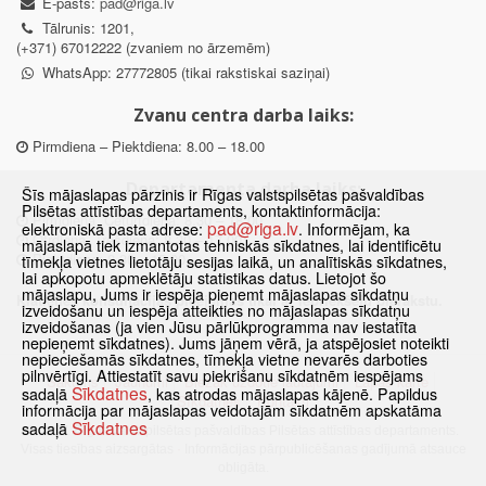
E-pasts:
pad@riga.lv
Tālrunis: 1201,
(+371) 67012222 (zvaniem no ārzemēm)
WhatsApp: 27772805 (tikai rakstiskai saziņai)
Zvanu centra darba laiks:
Pirmdiena – Piektdiena: 8.00 – 18.00
Departamenta darba laiks:
Šīs mājaslapas pārzinis ir Rīgas valstspilsētas pašvaldības
Pilsētas attīstības departaments, kontaktinformācija:
Pirmdiena, Ceturtdiena: 8.30 – 18.00
pad@riga.lv
elektroniskā pasta adrese:
. Informējam, ka
Otrdiena, Trešdiena: 8.30 – 17.00
mājaslapā tiek izmantotas tehniskās sīkdatnes, lai identificētu
Piektdiena: 8.30 – 15.00
tīmekļa vietnes lietotāju sesijas laikā, un analītiskās sīkdatnes,
lai apkopotu apmeklētāju statistikas datus. Lietojot šo
mājaslapu, Jums ir iespēja pieņemt mājaslapas sīkdatņu
Klātienes konsultācijas pieejamas tikai ar iepriekšēju pierakstu.
izveidošanu un iespēja atteikties no mājaslapas sīkdatņu
izveidošanas (ja vien Jūsu pārlūkprogramma nav iestatīta
nepieņemt sīkdatnes). Jums jāņem vērā, ja atspējosiet noteikti
nepieciešamās sīkdatnes, tīmekļa vietne nevarēs darboties
pilnvērtīgi. Attiestatīt savu piekrišanu sīkdatnēm iespējams
Sākums
Jaunumi
Biežāk uzdotie jautājumi
Lapas karte
Sīkdatnes
sadaļā
, kas atrodas mājaslapas kājenē. Papildus
Sīkdatnes
Kontakti
informācija par mājaslapas veidotajām sīkdatnēm apskatāma
Sīkdatnes
sadaļā
© 2021 Rīgas valstspilsētas pašvaldības Pilsētas attīstības departaments.
Visas tiesības aizsargātas
·
Informācijas pārpublicēšanas gadījumā atsauce
obligāta.