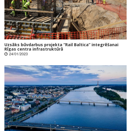
Uzsāks būvdarbus projekta “Rail Baltica” integrēšanai
Rīgas centra infrastruktūrā
24/01/2023