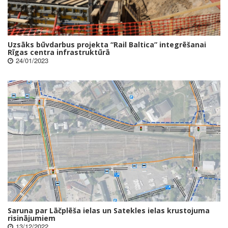
Uzsāks būvdarbus projekta “Rail Baltica” integrēšanai
Rīgas centra infrastruktūrā
24/01/2023
Saruna par Lāčplēša ielas un Satekles ielas krustojuma
risinājumiem
13/12/2022