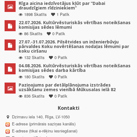
Rīga aicina iedzīvotājus kļūt par “Dabai
draudzīgiem rīdziniekiem”
1898 Skatīts
1 Patīk
22.07.2026. Kultūrvēsturiskās vērtības noteikšanas
komisijas sēdes lēmumi
86 Skatīts
0 Patīk
27.07.-31.07.2026. Pilsētvides un inženierbūvju
pārvaldes Koku novērtēšanas nodaļas lēmumi par
koku ciršanu
132 Skatīts
0 Patīk
04.08.2026. Kultūrvēsturiskās vērtības noteikšanas
komisijas sēdes darba kārtība
180 Skatīts
0 Patīk
Paziņojums par detālplānojuma izstrādes
uzsākšanu zemes vienībā Mūkusalas ielā 82
836 Skatīts
0 Patīk
Kontakti
Dzirnavu iela 140, Rīga, LV-1050
E-adrese (primārais saziņas kanāls)
E-adrese (tikai e-rēķinu iesniegšanai)