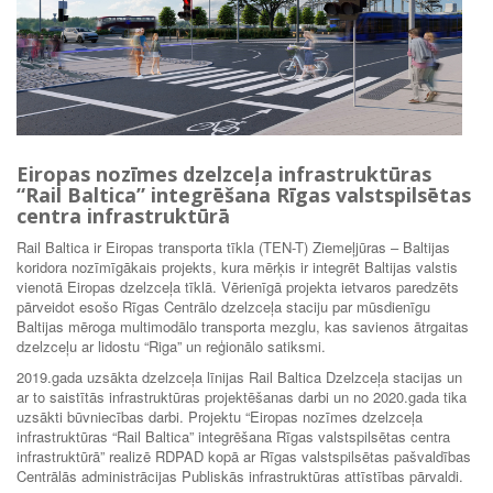
Eiropas nozīmes dzelzceļa infrastruktūras
“Rail Baltica” integrēšana Rīgas valstspilsētas
centra infrastruktūrā
Rail Baltica ir Eiropas transporta tīkla (TEN-T) Ziemeļjūras – Baltijas
koridora nozīmīgākais projekts, kura mērķis ir integrēt Baltijas valstis
vienotā Eiropas dzelzceļa tīklā. Vērienīgā projekta ietvaros paredzēts
pārveidot esošo Rīgas Centrālo dzelzceļa staciju par mūsdienīgu
Baltijas mēroga multimodālo transporta mezglu, kas savienos ātrgaitas
dzelzceļu ar lidostu “Riga” un reģionālo satiksmi.
2019.gada uzsākta dzelzceļa līnijas Rail Baltica Dzelzceļa stacijas un
ar to saistītās infrastruktūras projektēšanas darbi un no 2020.gada tika
uzsākti būvniecības darbi. Projektu “Eiropas nozīmes dzelzceļa
infrastruktūras “Rail Baltica” integrēšana Rīgas valstspilsētas centra
infrastruktūrā” realizē RDPAD kopā ar Rīgas valstspilsētas pašvaldības
Centrālās administrācijas Publiskās infrastruktūras attīstības pārvaldi.