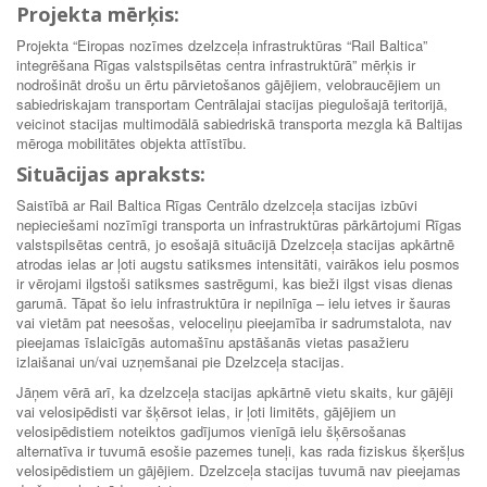
Projekta mērķis
:
Projekta “Eiropas nozīmes dzelzceļa infrastruktūras “Rail Baltica”
integrēšana Rīgas valstspilsētas centra infrastruktūrā” mērķis ir
nodrošināt drošu un ērtu pārvietošanos gājējiem, velobraucējiem un
sabiedriskajam transportam Centrālajai stacijas piegulošajā teritorijā,
veicinot stacijas multimodālā sabiedriskā transporta mezgla kā Baltijas
mēroga mobilitātes objekta attīstību.
Situācijas apraksts:
Saistībā ar Rail Baltica Rīgas Centrālo dzelzceļa stacijas izbūvi
nepieciešami nozīmīgi transporta un infrastruktūras pārkārtojumi Rīgas
valstspilsētas centrā, jo esošajā situācijā Dzelzceļa stacijas apkārtnē
atrodas ielas ar ļoti augstu satiksmes intensitāti, vairākos ielu posmos
ir vērojami ilgstoši satiksmes sastrēgumi, kas bieži ilgst visas dienas
garumā. Tāpat šo ielu infrastruktūra ir nepilnīga – ielu ietves ir šauras
vai vietām pat neesošas, veloceliņu pieejamība ir sadrumstalota, nav
pieejamas īslaicīgās automašīnu apstāšanās vietas pasažieru
izlaišanai un/vai uzņemšanai pie Dzelzceļa stacijas.
Jāņem vērā arī, ka dzelzceļa stacijas apkārtnē vietu skaits, kur gājēji
vai velosipēdisti var šķērsot ielas, ir ļoti limitēts, gājējiem un
velosipēdistiem noteiktos gadījumos vienīgā ielu šķērsošanas
alternatīva ir tuvumā esošie pazemes tuneļi, kas rada fiziskus šķeršļus
velosipēdistiem un gājējiem. Dzelzceļa stacijas tuvumā nav pieejamas