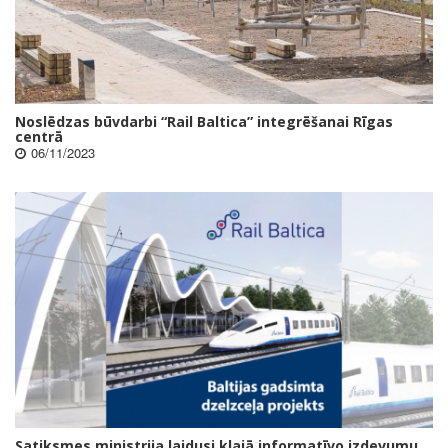
Noslēdzas būvdarbi “Rail Baltica” integrēšanai Rīgas
centrā
06/11/2023
Satiksmes ministrija laidusi klajā informatīvo izdevumu