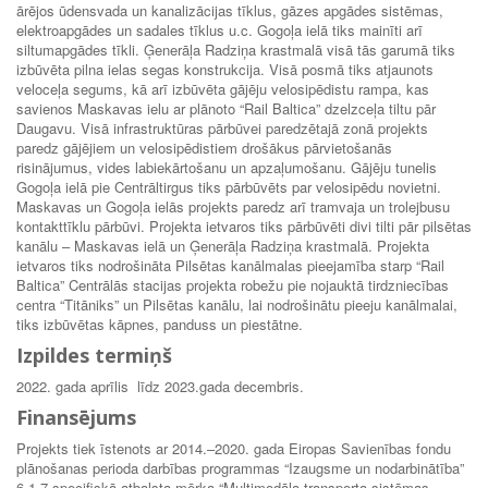
ārējos ūdensvada un kanalizācijas tīklus, gāzes apgādes sistēmas,
elektroapgādes un sadales tīklus u.c. Gogoļa ielā tiks mainīti arī
siltumapgādes tīkli. Ģenerāļa Radziņa krastmalā visā tās garumā tiks
izbūvēta pilna ielas segas konstrukcija. Visā posmā tiks atjaunots
veloceļa segums, kā arī izbūvēta gājēju velosipēdistu rampa, kas
savienos Maskavas ielu ar plānoto “Rail Baltica” dzelzceļa tiltu pār
Daugavu. Visā infrastruktūras pārbūvei paredzētajā zonā projekts
paredz gājējiem un velosipēdistiem drošākus pārvietošanās
risinājumus, vides labiekārtošanu un apzaļumošanu. Gājēju tunelis
Gogoļa ielā pie Centrāltirgus tiks pārbūvēts par velosipēdu novietni.
Maskavas un Gogoļa ielās projekts paredz arī tramvaja un trolejbusu
kontakttīklu pārbūvi. Projekta ietvaros tiks pārbūvēti divi tilti pār pilsētas
kanālu – Maskavas ielā un Ģenerāļa Radziņa krastmalā. Projekta
ietvaros tiks nodrošināta Pilsētas kanālmalas pieejamība starp “Rail
Baltica” Centrālās stacijas projekta robežu pie nojauktā tirdzniecības
centra “Titāniks” un Pilsētas kanālu, lai nodrošinātu pieeju kanālmalai,
tiks izbūvētas kāpnes, panduss un piestātne.
Izpildes termiņš
2022. gada aprīlis līdz 2023.gada decembris.
Finansējums
Projekts tiek īstenots ar 2014.–2020. gada Eiropas Savienības fondu
plānošanas perioda darbības programmas “Izaugsme un nodarbinātība”
6.1.7 specifiskā atbalsta mērķa “Multimodāla transporta sistēmas