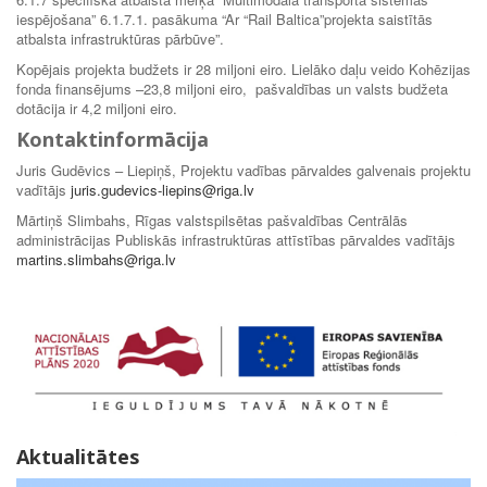
iespējošana” 6.1.7.1. pasākuma “Ar “Rail Baltica”projekta saistītās
atbalsta infrastruktūras pārbūve”.
Kopējais projekta budžets ir 28 miljoni eiro. Lielāko daļu veido Kohēzijas
fonda finansējums –23,8 miljoni eiro, pašvaldības un valsts budžeta
dotācija ir 4,2 miljoni eiro.
Kontaktinformācija
Juris Gudēvics – Liepiņš, Projektu vadības pārvaldes galvenais projektu
vadītājs
juris.gudevics-liepins@riga.lv
Mārtiņš Slimbahs, Rīgas valstspilsētas pašvaldības Centrālās
administrācijas Publiskās infrastruktūras attīstības pārvaldes vadītājs
martins.slimbahs@riga.lv
Aktualitātes