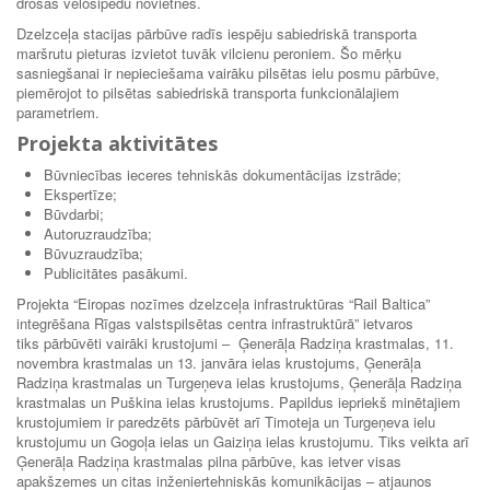
drošas velosipēdu novietnes.
Dzelzceļa stacijas pārbūve radīs iespēju sabiedriskā transporta
maršrutu pieturas izvietot tuvāk vilcienu peroniem. Šo mērķu
sasniegšanai ir nepieciešama vairāku pilsētas ielu posmu pārbūve,
piemērojot to pilsētas sabiedriskā transporta funkcionālajiem
parametriem.
Projekta aktivitātes
Būvniecības ieceres tehniskās dokumentācijas izstrāde;
Ekspertīze;
Būvdarbi;
Autoruzraudzība;
Būvuzraudzība;
Publicitātes pasākumi.
Projekta “Eiropas nozīmes dzelzceļa infrastruktūras “Rail Baltica”
integrēšana Rīgas valstspilsētas centra infrastruktūrā” ietvaros
tiks pārbūvēti vairāki krustojumi – Ģenerāļa Radziņa krastmalas, 11.
novembra krastmalas un 13. janvāra ielas krustojums, Ģenerāļa
Radziņa krastmalas un Turgeņeva ielas krustojums, Ģenerāļa Radziņa
krastmalas un Puškina ielas krustojums. Papildus iepriekš minētajiem
krustojumiem ir paredzēts pārbūvēt arī Timoteja un Turgeņeva ielu
krustojumu un Gogoļa ielas un Gaiziņa ielas krustojumu. Tiks veikta arī
Ģenerāļa Radziņa krastmalas pilna pārbūve, kas ietver visas
apakšzemes un citas inženiertehniskās komunikācijas – atjaunos