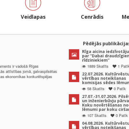
Veidlapas
Cenrādis
Me
Pēdējās publikācija
Rīga aicina iedzīvotāju
par “Dabai draudzīgie
rīdziniekiem”
taments ir vadošā Rīgas
1889 Skatīts
1 Patī
kās attīstības jomā, galvaspilsētas
22.07.2026. Kultūrvēst
ētas ekonomikas konkurētspējas
vērtības noteikšanas
komisijas sēdes lēmu
58 Skatīts
0 Patīk
27.07.-31.07.2026. Pils
un inženierbūvju pārv
Koku novērtēšanas no
lēmumi par koku cirša
107 Skatīts
0 Patīk
04.08.2026. Kultūrvēst
vērtības noteikšanas