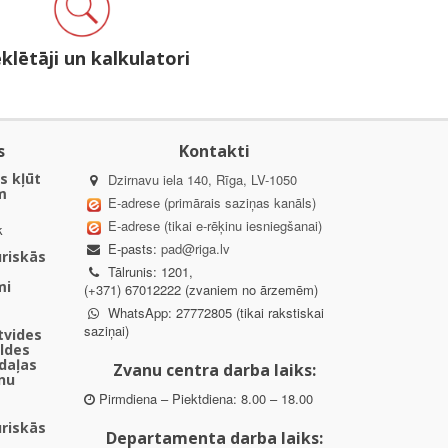
klētāji un kalkulatori
s
Kontakti
s kļūt
Dzirnavu iela 140, Rīga, LV-1050
m
E-adrese (primārais saziņas kanāls)
E-adrese (tikai e-rēķinu iesniegšanai)
k
E-pasts:
pad@riga.lv
uriskās
Tālrunis: 1201,
mi
(+371) 67012222 (zvaniem no ārzemēm)
WhatsApp: 27772805 (tikai rakstiskai
saziņai)
ētvides
aldes
daļas
Zvanu centra darba laiks:
nu
Pirmdiena – Piektdiena: 8.00 – 18.00
uriskās
Departamenta darba laiks: