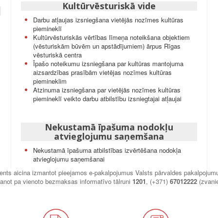
Kultūrvēsturiskā vide
Darbu atļaujas izsniegšana vietējās nozīmes kultūras
piemineklī
Kultūrvēsturiskās vērtības līmeņa noteikšana objektiem
(vēsturiskām būvēm un apstādījumiem) ārpus Rīgas
vēsturiskā centra
Īpašo noteikumu izsniegšana par kultūras mantojuma
aizsardzības prasībām vietējas nozīmes kultūras
piemineklim
Atzinuma izsniegšana par vietējās nozīmes kultūras
piemineklī veikto darbu atbilstību izsniegtajai atļaujai
Nekustamā īpašuma nodokļu
atvieglojumu saņemšana
Nekustamā īpašuma atbilstības izvērtēšana nodokļa
atvieglojumu saņemšanai
ments aicina izmantot pieejamos e-pakalpojumus Valsts pārvaldes pakalpojum
anot pa vienoto bezmaksas informatīvo tālruni
1201
, (+371)
67012222
(zvani