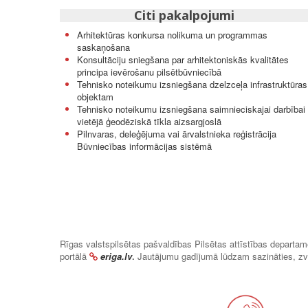
Citi pakalpojumi
Arhitektūras konkursa nolikuma un programmas
saskaņošana
Konsultāciju sniegšana par arhitektoniskās kvalitātes
principa ievērošanu pilsētbūvniecībā
Tehnisko noteikumu izsniegšana dzelzceļa infrastruktūras
objektam
Tehnisko noteikumu izsniegšana saimnieciskajai darbībai
vietējā ģeodēziskā tīkla aizsargjoslā
Pilnvaras, deleģējuma vai ārvalstnieka reģistrācija
Būvniecības informācijas sistēmā
Rīgas valstspilsētas pašvaldības Pilsētas attīstības departa
portālā
eriga.lv
.
Jautājumu gadījumā lūdzam sazināties, zv