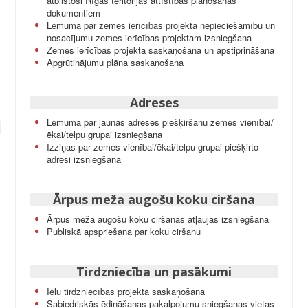
atbilstoši Rīgas teritorijas attīstības plānošanas
dokumentiem
Lēmuma par zemes ierīcības projekta nepieciešamību un
nosacījumu zemes ierīcības projektam izsniegšana
Zemes ierīcības projekta saskaņošana un apstiprināšana
Apgrūtinājumu plāna saskaņošana
Adreses
Lēmuma par jaunas adreses piešķiršanu zemes vienībai/
ēkai/telpu grupai izsniegšana
Izziņas par zemes vienībai/ēkai/telpu grupai piešķirto
adresi izsniegšana
Ārpus meža augošu koku ciršana
Ārpus meža augošu koku ciršanas atļaujas izsniegšana
Publiskā apspriešana par koku ciršanu
Tirdzniecība un pasākumi
Ielu tirdzniecības projekta saskaņošana
Sabiedriskās ēdināšanas pakalpojumu sniegšanas vietas