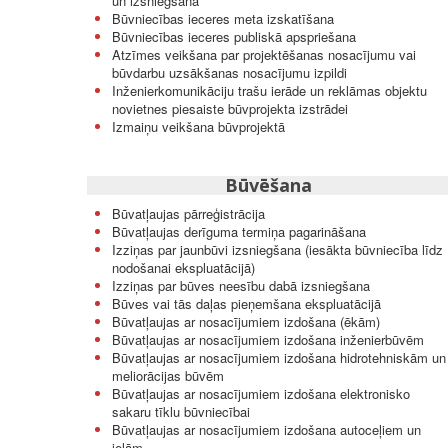
un izsniegšana
Būvniecības ieceres meta izskatīšana
Būvniecības ieceres publiskā apspriešana
Atzīmes veikšana par projektēšanas nosacījumu vai
būvdarbu uzsākšanas nosacījumu izpildi
Inženierkomunikāciju trašu ierāde un reklāmas objektu
novietnes piesaiste būvprojekta izstrādei
Izmaiņu veikšana būvprojektā
Būvēšana
Būvatļaujas pārreģistrācija
Būvatļaujas derīguma termiņa pagarināšana
Izziņas par jaunbūvi izsniegšana (iesākta būvniecība līdz
nodošanai ekspluatācijā)
Izziņas par būves neesību dabā izsniegšana
Būves vai tās daļas pieņemšana ekspluatācijā
Būvatļaujas ar nosacījumiem izdošana (ēkām)
Būvatļaujas ar nosacījumiem izdošana inženierbūvēm
Būvatļaujas ar nosacījumiem izdošana hidrotehniskām un
meliorācijas būvēm
Būvatļaujas ar nosacījumiem izdošana elektronisko
sakaru tīklu būvniecībai
Būvatļaujas ar nosacījumiem izdošana autoceļiem un
ielām