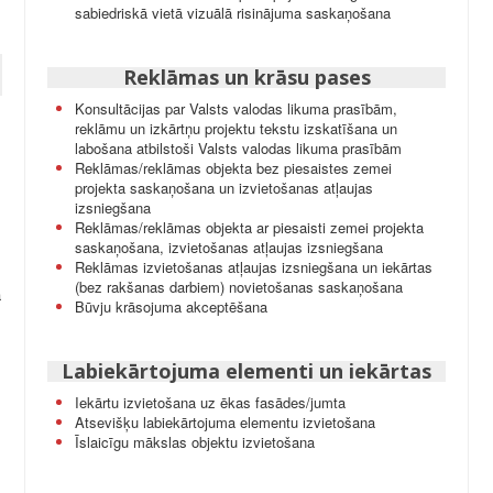
sabiedriskā vietā vizuālā risinājuma saskaņošana
Reklāmas un krāsu pases
Konsultācijas par Valsts valodas likuma prasībām,
reklāmu un izkārtņu projektu tekstu izskatīšana un
labošana atbilstoši Valsts valodas likuma prasībām
Reklāmas/reklāmas objekta bez piesaistes zemei
projekta saskaņošana un izvietošanas atļaujas
izsniegšana
Reklāmas/reklāmas objekta ar piesaisti zemei projekta
saskaņošana, izvietošanas atļaujas izsniegšana
Reklāmas izvietošanas atļaujas izsniegšana un iekārtas
(bez rakšanas darbiem) novietošanas saskaņošana
a
Būvju krāsojuma akceptēšana
Labiekārtojuma elementi un iekārtas
Iekārtu izvietošana uz ēkas fasādes/jumta
Atsevišķu labiekārtojuma elementu izvietošana
Īslaicīgu mākslas objektu izvietošana