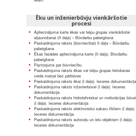
Ēku un inženierbūvju vienkāršotie
procesi
Apliecinājuma karte ēkas vai telpu grupas vienkāršotai
atjaunošanai (II daļa) – Būvdarbu pabeigšana
Paskaidrojuma raksts (būvniecībai) II daļa – Būvdarbu
pabeigšana
Ēkas fasādes apliecinājuma karte (II daļa). Būvdarbu
pabeigšana
Paziņojums par būvniecību
Paskaidrojuma raksts ēkas vai telpu grupas lietošanas
veida maiņai bez pārbūves
Paskaidrojuma raksts ēkai (I daļa). Ieceres dokumentācij
Paskaidrojuma raksts inženierbūvei (I daļa). Ieceres
dokumentācija
Paskaidrojuma raksts hidrotehniskai un meliorācijas būvei
(I daļa). Ieceres dokumentācija
Paskaidrojuma raksts elektronisko sakaru tīkliem (I daļa).
Ieceres dokumentācija
Paskaidrojuma raksts autoceļu un ielu objektam (I daļa).
Ieceres dokumentācija