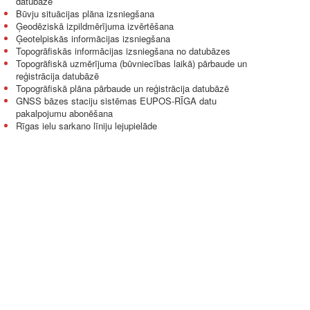
datubāzē
Būvju situācijas plāna izsniegšana
Ģeodēziskā izpildmērījuma izvērtēšana
Ģeotelpiskās informācijas izsniegšana
Topogrāfiskās informācijas izsniegšana no datubāzes
Topogrāfiskā uzmērījuma (būvniecības laikā) pārbaude un
reģistrācija datubāzē
Topogrāfiskā plāna pārbaude un reģistrācija datubāzē
GNSS bāzes staciju sistēmas EUPOS-RĪGA datu
pakalpojumu abonēšana
Rīgas ielu sarkano līniju lejupielāde