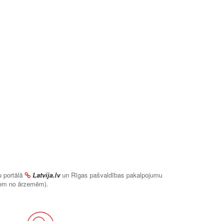
u portālā
Latvija.lv
un Rīgas pašvaldības pakalpojumu
em no ārzemēm).