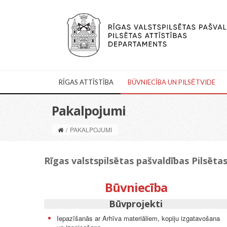
RĪGAS ATTĪSTĪBA
BŪVNIECĪBA UN PILSĒTVIDE
Pakalpojumi
/
PAKALPOJUMI
Rīgas valstspilsētas pašvaldības Pilsēt
Būvniecība
Būvprojekti
Iepazīšanās ar Arhīva materiāliem, kopiju izgatavošana