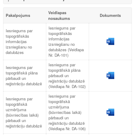
Veidlapas
Pakalpojums
Dokuments
nosaukums
Iesniegums par
Iesniegums par
topogrāfiskās
topogrāfiskās
informācijas
informācijas
izsniegšanu no
izsniegšanu no
datubāzes (Veidlapa
datubāzes
Nr. DA-101)
Iesniegums par
Iesniegums par
topogrāfiskā plāna
topogrāfiskā plāna
pārbaudi un
pārbaudi un
reģistrāciju datubāzē
reģistrāciju datubāzē
(Veidlapa Nr. DA-102)
Iesniegums par
Iesniegums par
topogrāfiskā
topogrāfiskā
uzmērījuma
uzmērījuma
(būvniecības laikā)
(būvniecības laikā)
pārbaudi un
pārbaudi un
reģistrāciju datubāzē
reģistrāciju datubāzē
(Veidlapa Nr. DA-106)