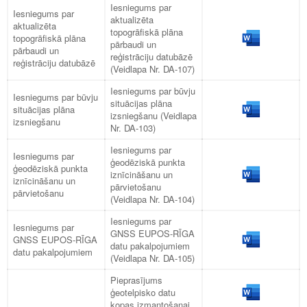
Iesniegums par
Iesniegums par
aktualizēta
aktualizēta
topogrāfiskā plāna
topogrāfiskā plāna
pārbaudi un
pārbaudi un
reģistrāciju datubāzē
reģistrāciju datubāzē
(Veidlapa Nr. DA-107)
Iesniegums par būvju
Iesniegums par būvju
situācijas plāna
situācijas plāna
izsniegšanu (Veidlapa
izsniegšanu
Nr. DA-103)
Iesniegums par
Iesniegums par
ģeodēziskā punkta
ģeodēziskā punkta
iznīcināšanu un
iznīcināšanu un
pārvietošanu
pārvietošanu
(Veidlapa Nr. DA-104)
Iesniegums par
Iesniegums par
GNSS EUPOS-RĪGA
GNSS EUPOS-RĪGA
datu pakalpojumiem
datu pakalpojumiem
(Veidlapa Nr. DA-105)
Pieprasījums
ģeotelpisko datu
kopas izmantošanai