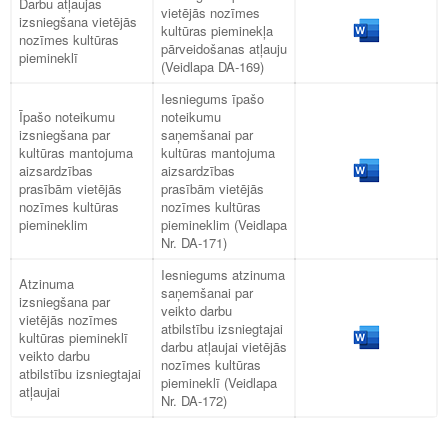
Darbu atļaujas
vietējās nozīmes
izsniegšana vietējās
kultūras pieminekļa
nozīmes kultūras
pārveidošanas atļauju
piemineklī
(Veidlapa DA-169)
Iesniegums īpašo
Īpašo noteikumu
noteikumu
izsniegšana par
saņemšanai par
kultūras mantojuma
kultūras mantojuma
aizsardzības
aizsardzības
prasībām vietējās
prasībām vietējās
nozīmes kultūras
nozīmes kultūras
piemineklim
piemineklim (Veidlapa
Nr. DA-171)
Iesniegums atzinuma
Atzinuma
saņemšanai par
izsniegšana par
veikto darbu
vietējās nozīmes
atbilstību izsniegtajai
kultūras piemineklī
darbu atļaujai vietējās
veikto darbu
nozīmes kultūras
atbilstību izsniegtajai
piemineklī (Veidlapa
atļaujai
Nr. DA-172)