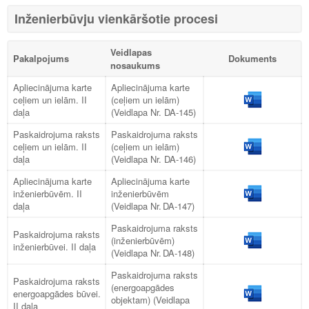
Inženierbūvju vienkāršotie procesi
Veidlapas
Pakalpojums
Dokuments
nosaukums
Apliecinājuma karte
Apliecinājuma karte
ceļiem un ielām. II
(ceļiem un ielām)
daļa
(Veidlapa Nr. DA-145)
Paskaidrojuma raksts
Paskaidrojuma raksts
ceļiem un ielām. II
(ceļiem un ielām)
daļa
(Veidlapa Nr. DA-146)
Apliecinājuma karte
Apliecinājuma karte
inženierbūvēm. II
inženierbūvēm
daļa
(Veidlapa Nr. DA-147)
Paskaidrojuma raksts
Paskaidrojuma raksts
(inženierbūvēm)
inženierbūvei. II daļa
(Veidlapa Nr. DA-148)
Paskaidrojuma raksts
Paskaidrojuma raksts
(energoapgādes
energoapgādes būvei.
objektam) (Veidlapa
II daļa