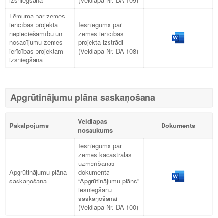
izsniegšana
(Veidlapa Nr. DA-109)
Lēmuma par zemes
ierīcības projekta
Iesniegums par
nepieciešamību un
zemes ierīcības
nosacījumu zemes
projekta izstrādi
ierīcības projektam
(Veidlapa Nr. DA-108)
izsniegšana
Apgrūtinājumu plāna saskaņošana
Veidlapas
Pakalpojums
Dokuments
nosaukums
Iesniegums par
zemes kadastrālās
uzmērīšanas
Apgrūtinājumu plāna
dokumenta
saskaņošana
“Apgrūtinājumu plāns”
iesniegšanu
saskaņošanai
(Veidlapa Nr. DA-100)