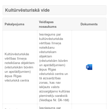
Kultūrvēsturiskā vide
Veidlapas
Pakalpojums
Dokuments
nosaukums
Iesniegums par
kultūrvēsturiskās
vērtības līmeņa
noteikšanu
vēsturiskam
Kultūrvēsturiskās
objektam
vērtības līmeņa
(vēsturiskām būvēm
noteikšana objektiem
un apstādījumiem)
(vēsturiskām būvēm
ārpus Rīgas
un apstādījumiem)
vēsturiskā centra un
ārpus Rīgas
tā aizsardzības
vēsturiskā centra
zonas, kas nav
iekļauts valsts
aizsargājamo kultūras
pieminekļu sarakstā
(Veidlapa Nr. DA-168)
Iesniegums par