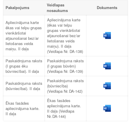
Veidlapas
Pakalpojums
Dokuments
nosaukums
Apliecinājuma karte
Apliecinājuma karte
(ēkas vai telpu
ēkas vai telpu grupas
grupas vienkāršotai
vienkāršotai
atjaunošanai bez/ar
atjaunošanai bez/ar
lietošanas veida
lietošanas veida
maiņu). II daļa
maiņu. II daļa
(Veidlapa Nr. DA-138)
Paskaidrojuma raksts
Paskaidrojuma raksts
(I grupas ēku
(I grupas būvēm)
būvniecībai). II daļa
(Veidlapa Nr. DA-139)
Paskaidrojuma raksts
Paskaidrojuma raksts
(būvniecība)
(būvniecībai). II daļa
(Veidlapa Nr. DA-142)
Ēkas fasādes
Ēkas fasādes
apliecinājuma karte.
apliecinājuma karte.
II daļa (Veidlapa
II daļa
Nr. DA-144)