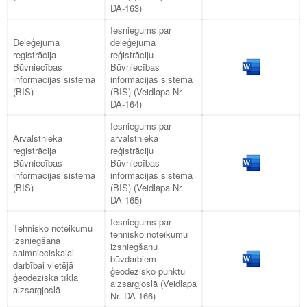
DA-163)
Iesniegums par
Deleģējuma
deleģējuma
reģistrācija
reģistrāciju
Būvniecības
Būvniecības
informācijas sistēmā
informācijas sistēmā
(BIS)
(BIS) (Veidlapa Nr.
DA-164)
Iesniegums par
Ārvalstnieka
ārvalstnieka
reģistrācija
reģistrāciju
Būvniecības
Būvniecības
informācijas sistēmā
informācijas sistēmā
(BIS)
(BIS) (Veidlapa Nr.
DA-165)
Iesniegums par
Tehnisko noteikumu
tehnisko noteikumu
izsniegšana
izsniegšanu
saimnieciskajai
būvdarbiem
darbībai vietējā
ģeodēzisko punktu
ģeodēziskā tīkla
aizsargjoslā (Veidlapa
aizsargjoslā
Nr. DA-166)