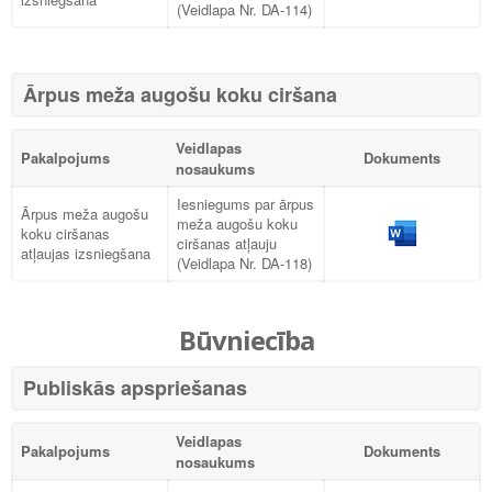
(Veidlapa Nr. DA-114)
Ārpus meža augošu koku ciršana
Veidlapas
Pakalpojums
Dokuments
nosaukums
Iesniegums par ārpus
Ārpus meža augošu
meža augošu koku
koku ciršanas
ciršanas atļauju
atļaujas izsniegšana
(Veidlapa Nr. DA-118)
Būvniecība
Publiskās apspriešanas
Veidlapas
Pakalpojums
Dokuments
nosaukums