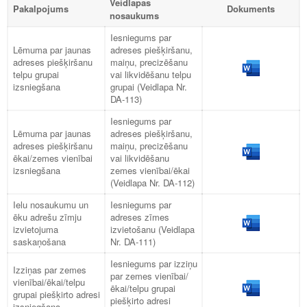
Veidlapas
Pakalpojums
Dokuments
nosaukums
Iesniegums par
Lēmuma par jaunas
adreses piešķiršanu,
adreses piešķiršanu
maiņu, precizēšanu
telpu grupai
vai likvidēšanu telpu
izsniegšana
grupai (Veidlapa Nr.
DA-113)
Iesniegums par
Lēmuma par jaunas
adreses piešķiršanu,
adreses piešķiršanu
maiņu, precizēšanu
ēkai/zemes vienībai
vai likvidēšanu
izsniegšana
zemes vienībai/ēkai
(Veidlapa Nr. DA-112)
Ielu nosaukumu un
Iesniegums par
ēku adrešu zīmju
adreses zīmes
izvietojuma
izvietošanu (Veidlapa
saskaņošana
Nr. DA-111)
Iesniegums par izziņu
Izziņas par zemes
par zemes vienībai/
vienībai/ēkai/telpu
ēkai/telpu grupai
grupai piešķirto adresi
piešķirto adresi
izsniegšana