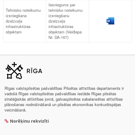
Iesniegums par
Tehnisko noteikumu
tehnisko noteikumu
izsniegšana
izsniegšanu
dzelzceļa
dzelzceļa
infrastruktūras
infrastruktūras
objektam
objektam (Veidlapa
Nr. DA-167)
Rīgas valstspilsētas pašvaldības Pilsētas attīstības departaments ir
vadošā Rīgas valstspilsētas pašvaldības iestāde Rīgas pilsētas
stratēģiskās attīstības jomā, galvaspilsētas sabalansētas attīstības
plānošanas nodrošināšanā un pilsētas ekonomikas konkurētspējas
veicināšanā.
Norēķinu rekvizīti