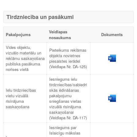
Tirdzniecība un pasākumi
Veidlapas
Pakalpojums
Dokuments
nosaukums
Vides objektu,
Pieteikums reklāmas
vizuālo materiālu un
objekta novietnes
reklāmu saskaņošana
piesaistes ierādei
publiska pasākuma
(Veidlapa Nr. DA-125)
norises vietā
Iesniegums ielu
tirdzniecības/sabiedri
Ielu tirdzniecības
skās ēdināšanas
vietu vizuālā
pakalpojumu
risinājuma
sniegšanas vietas
saskaņošana
vizuālā risinājuma
saskaņošanai
(Veidlapa Nr. DA-117)
Iesniegums par
īslaicīgu mākslas