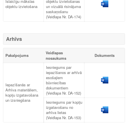
Īslaicīgu mākslas
objektu izvietošanas
objektu izvietošana
un vizuālā risinājuma
saskaņošanu
(Veidlapa Nr. DA-174)
Arhīvs
Veidlapas
Pakalpojums
Dokuments
nosaukums
Iesniegums par
iepazīšanos ar arhīvā
esošajiem
būvniecības
Iepazīšanās ar
dokumentiem
Arhīva materiāliem,
(Veidlapa Nr. DA-152)
kopiju izgatavošana
un izsniegšana
Iesniegums par kopiju
izgatavošanu no
arhīva lietas
(Veidlapa Nr. DA-153)