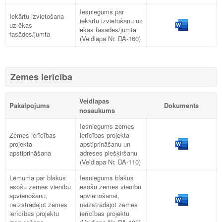
Iesniegums par
Iekārtu izvietošana
iekārtu izvietošanu uz
uz ēkas
ēkas fasādes/jumta
fasādes/jumta
(Veidlapa Nr. DA-160)
Zemes ierīcība
Veidlapas
Pakalpojums
Dokuments
nosaukums
Iesniegums zemes
Zemes ierīcības
ierīcības projekta
projekta
apstiprināšanu un
apstiprināšana
adreses piešķiršanu
(Veidlapa Nr. DA-110)
Lēmuma par blakus
Iesniegums blakus
esošu zemes vienību
esošu zemes vienību
apvienošanu,
apvienošanai,
neizstrādājot zemes
neizstrādājot zemes
ierīcības projektu
ierīcības projektu