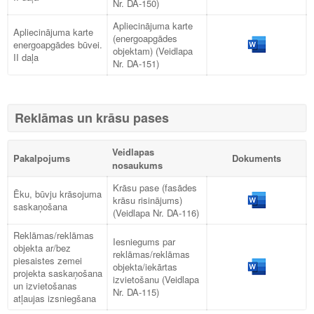
Nr. DA-150)
Apliecinājuma karte
Apliecinājuma karte
(energoapgādes
energoapgādes būvei.
objektam) (Veidlapa
II daļa
Nr. DA-151)
Reklāmas un krāsu pases
Veidlapas
Pakalpojums
Dokuments
nosaukums
Krāsu pase (fasādes
Ēku, būvju krāsojuma
krāsu risinājums)
saskaņošana
(Veidlapa Nr. DA-116)
Reklāmas/reklāmas
Iesniegums par
objekta ar/bez
reklāmas/reklāmas
piesaistes zemei
objekta/iekārtas
projekta saskaņošana
izvietošanu (Veidlapa
un izvietošanas
Nr. DA-115)
atļaujas izsniegšana