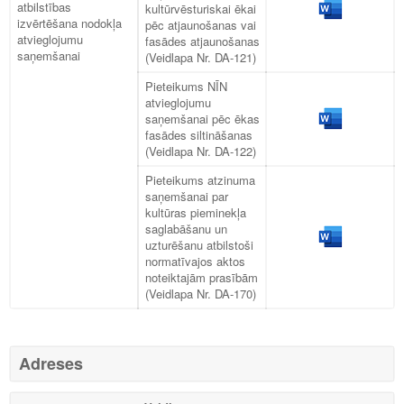
atbilstības
kultūrvēsturiskai ēkai
izvērtēšana nodokļa
pēc atjaunošanas vai
atvieglojumu
fasādes atjaunošanas
saņemšanai
(Veidlapa Nr. DA-121)
Pieteikums NĪN
atvieglojumu
saņemšanai pēc ēkas
fasādes siltināšanas
(Veidlapa Nr. DA-122)
Pieteikums atzinuma
saņemšanai par
kultūras pieminekļa
saglabāšanu un
uzturēšanu atbilstoši
normatīvajos aktos
noteiktajām prasībām
(Veidlapa Nr. DA-170)
Adreses