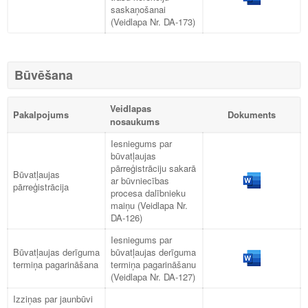
saskaņošanai
(Veidlapa Nr. DA-173)
Būvēšana
Veidlapas
Pakalpojums
Dokuments
nosaukums
Iesniegums par
būvatļaujas
pārreģistrāciju sakarā
Būvatļaujas
ar būvniecības
pārreģistrācija
procesa dalībnieku
maiņu (Veidlapa Nr.
DA-126)
Iesniegums par
Būvatļaujas derīguma
būvatļaujas derīguma
termiņa pagarināšana
termiņa pagarināšanu
(Veidlapa Nr. DA-127)
Izziņas par jaunbūvi