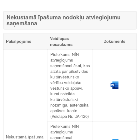
Nekustamā īpašuma nodokļu atvieglojumu
saņemšana
Veidlapas
Pakalpojums
Dokuments
nosaukums
Pieteikums NĪN
atvieglojumu
saņemšanai ēkai, kas
atzīta par pilsētvides
kultūrvēsturisko
vērtību veidojošo
vēsturisko apbūvi,
kurai noteikta
kultūrvēsturiski
nozīmīga, autentiska
apbūves fronte
(Veidlapa Nr. DA-120)
Pieteikums NĪN
atvieglojumu
Nekustamā īpašuma
saņemšanai