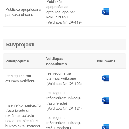
Publiskās
apspriešanas
Publiskā apspriešana
aptaujas lapa par
par koku ciršanu
koku ciršanu
(Veidlapa Nr. DA-119)
Būvprojekti
Veidlapas
Pakalpojums
Dokuments
nosaukums
Iesniegums par
Iesniegums par
atzīmes veikšanu
atzīmes veikšanu
(Veidlapa Nr. DA-123)
Iesniegums
inženierkomunikāciju
trašu ierādei
Inženierkomunikāciju
(Veidlapa Nr. DA-124)
trašu ierāde un
reklāmas objektu
Iesniegums
novietnes piesaiste
inženierkomunikāciju
būvprojekta izstrādei
trašu korekciju