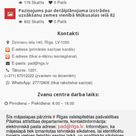
179 Skatīts
0 Patīk
Paziņojums par detālplānojuma izstrādes
uzsākšanu zemes vienībā Mūkusalas ielā 82
832 Skatīts
0 Patīk
Kontakti
Dzirnavu iela 140, Rīga, LV-1050
E-adrese (primārais saziņas kanāls)
E-adrese (tikai e-rēķinu iesniegšanai)
E-pasts:
pad@riga.lv
Tālrunis: 1201,
(+371) 67012222 (zvaniem no ārzemēm)
WhatsApp: 27772805 (tikai rakstiskai saziņai)
Zvanu centra darba laiks:
Pirmdiena – Piektdiena: 8.00 – 18.00
Departamenta darba laiks:
Šīs mājaslapas pārzinis ir Rīgas valstspilsētas pašvaldības
Pilsētas attīstības departaments, kontaktinformācija:
Pirmdiena, Ceturtdiena: 8.30 – 18.00
pad@riga.lv
elektroniskā pasta adrese:
. Informējam, ka
Otrdiena, Trešdiena: 8.30 – 17.00
mājaslapā tiek izmantotas tehniskās sīkdatnes, lai identificētu
Piektdiena: 8.30 – 15.00
tīmekļa vietnes lietotāju sesijas laikā, un analītiskās sīkdatnes,