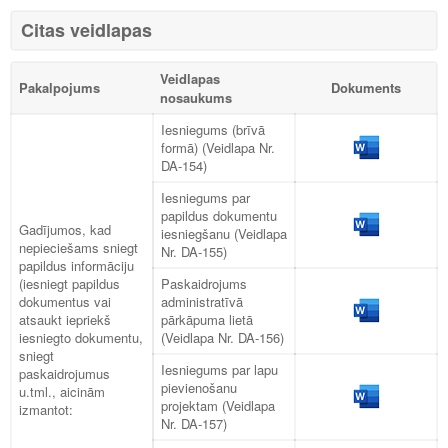
Citas veidlapas
Veidlapas
Pakalpojums
Dokuments
nosaukums
Iesniegums (brīvā
formā) (Veidlapa Nr.
DA-154)
Iesniegums par
papildus dokumentu
Gadījumos, kad
iesniegšanu (Veidlapa
nepieciešams sniegt
Nr. DA-155)
papildus informāciju
(iesniegt papildus
Paskaidrojums
dokumentus vai
administratīvā
atsaukt iepriekš
pārkāpuma lietā
iesniegto dokumentu,
(Veidlapa Nr. DA-156)
sniegt
Iesniegums par lapu
paskaidrojumus
pievienošanu
u.tml., aicinām
projektam (Veidlapa
izmantot:
Nr. DA-157)