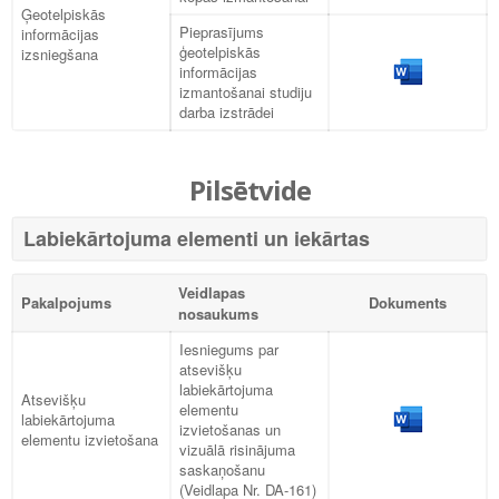
Ģeotelpiskās
Pieprasījums
informācijas
ģeotelpiskās
izsniegšana
informācijas
izmantošanai studiju
darba izstrādei
Pilsētvide
Labiekārtojuma elementi un iekārtas
Veidlapas
Pakalpojums
Dokuments
nosaukums
Iesniegums par
atsevišķu
labiekārtojuma
Atsevišķu
elementu
labiekārtojuma
izvietošanas un
elementu izvietošana
vizuālā risinājuma
saskaņošanu
(Veidlapa Nr. DA-161)