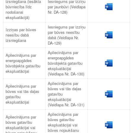
izsniegšana (iesākta
Iesniegums par izziņu
būvniecība līdz
par jaunbūvi (Veidlapa
nodošanai
Nr. DA-128)
ekspluatācijā)
Iesniegums par izziņu
Izziņas par būves
par būves neesību
neesību dabā
dabā (Veidlapa Nr.
izsniegšana
DA-129)
Apliecinājums par
Apliecinājums par
energoapgādes
energoapgādes
būvobjekta gatavību
būvobjekta gatavību
ekspluatācijai
ekspluatācijai
(Veidlapa Nr. DA-130)
Apliecinājums par
Apliecinājums par
būves vai tās daļas
būves vai tās daļas
gatavību
gatavību
ekspluatācijai
ekspluatācijai
(Veidlapa Nr. DA-131)
Apliecinājums par
Apliecinājums par
būves gatavību
būves gatavību
ekspluatācijai vai
ekspluatācijai vai
būves nojaukšanu
būves nojaukšanu