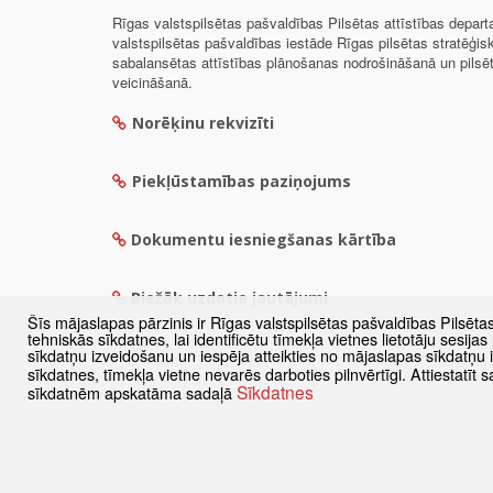
Rīgas valstspilsētas pašvaldības Pilsētas attīstības depar
valstspilsētas pašvaldības iestāde Rīgas pilsētas stratēģis
sabalansētas attīstības plānošanas nodrošināšanā un pils
veicināšanā.
Norēķinu rekvizīti
Piekļūstamības paziņojums
Dokumentu iesniegšanas kārtība
Biežāk uzdotie jautājumi
Šīs mājaslapas pārzinis ir Rīgas valstspilsētas pašvaldības Pilsēta
tehniskās sīkdatnes, lai identificētu tīmekļa vietnes lietotāju sesij
sīkdatņu izveidošanu un iespēja atteikties no mājaslapas sīkdatņu
sīkdatnes, tīmekļa vietne nevarēs darboties pilnvērtīgi. Attiestatī
Sīkdatnes
sīkdatnēm apskatāma sadaļā