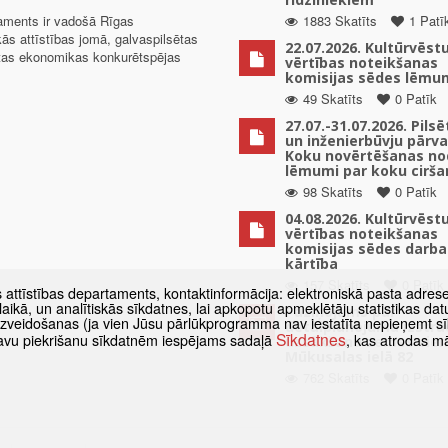
taments ir vadošā Rīgas
1883 Skatīts
1 Patī
kās attīstības jomā, galvaspilsētas
22.07.2026. Kultūrvēst
ētas ekonomikas konkurētspējas
vērtības noteikšanas
komisijas sēdes lēmu
49 Skatīts
0 Patīk
27.07.-31.07.2026. Pils
un inženierbūvju pārv
Koku novērtēšanas no
lēmumi par koku cirša
98 Skatīts
0 Patīk
04.08.2026. Kultūrvēst
vērtības noteikšanas
komisijas sēdes darba
kārtība
157 Skatīts
0 Patīk
s attīstības departaments, kontaktinformācija: elektroniskā pasta adres
as laikā, un analītiskās sīkdatnes, lai apkopotu apmeklētāju statistikas 
Paziņojums par
 izveidošanas (ja vien Jūsu pārlūkprogramma nav iestatīta nepieņemt sī
detālplānojuma izstrā
Sīkdatnes
t savu piekrišanu sīkdatnēm iespējams sadaļā
, kas atrodas m
uzsākšanu zemes vien
Mūkusalas ielā 82
762 Skatīts
0 Patīk