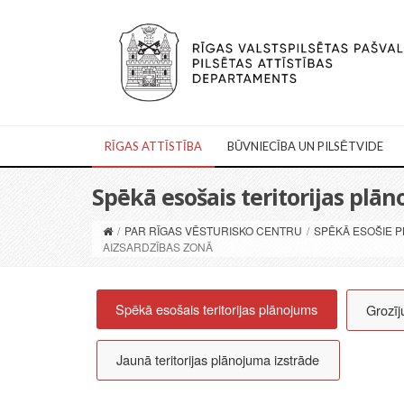
RĪGAS ATTĪSTĪBA
BŪVNIECĪBA UN PILSĒTVIDE
Spēkā esošais teritorijas plā
/
PAR RĪGAS VĒSTURISKO CENTRU
/
SPĒKĀ ESOŠIE P
AIZSARDZĪBAS ZONĀ
Spēkā esošais teritorijas plānojums
Grozīj
Jaunā teritorijas plānojuma izstrāde