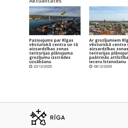
Aktualitātes
Paziņojums par Rīgas
Ar grozījumiem Rī
vēsturiskā centra un tā
vēsturiskā centra 
aizsardzības zonas
aizsardzības zona
teritorijas plānojuma
teritorijas plānoj
grozījumu izstrādes
paātrinās attīstīb
uzsākšanu
ieceru īstenošanu
23/12/2025
08/12/2025