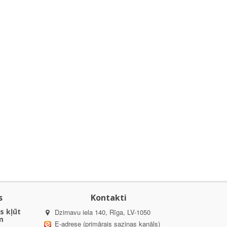
s
Kontakti
s kļūt
Dzirnavu iela 140, Rīga, LV-1050
m
E-adrese (primārais saziņas kanāls)