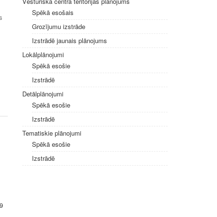
Vēsturiskā centra teritorijas plānojums
Spēkā esošais
s
Grozījumu izstrāde
:
Izstrādē jaunais plānojums
Lokālplānojumi
Spēkā esošie
Izstrādē
Detālplānojumi
Spēkā esošie
Izstrādē
Tematiskie plānojumi
Spēkā esošie
Izstrādē
79