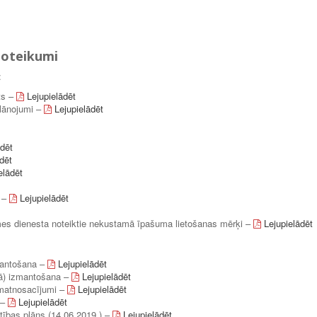
noteikumi
:
ts –
Lejupielādēt
plānojumi –
Lejupielādēt
ādēt
dēt
elādēt
i –
Lejupielādēt
emes dienesta noteiktie nekustamā īpašuma lietošanas mērķi –
Lejupielādēt
zmantošana –
Lejupielādēt
utā) izmantošana –
Lejupielādēt
matnosacījumi –
Lejupielādēt
 –
Lejupielādēt
tības plāns (14.06.2019.) –
Lejupielādēt