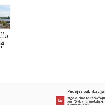
gas
un tā
s
umā
as
Pēdējās publikācija
Rīga aicina iedzīvotāju
par “Dabai draudzīgie
rīdziniekiem”