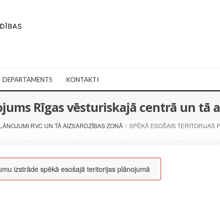
DEPARTAMENTS
KONTAKTI
nojums Rīgas vēsturiskajā centrā un tā 
LĀNOJUMI RVC UN TĀ AIZSARDZĪBAS ZONĀ
/
SPĒKĀ ESOŠAIS TERITORIJAS 
umu izstrāde spēkā esošajā teritorijas plānojumā