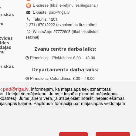
E-adrese (tikai e-rēķinu iesniegšanai)
k
E-pasts:
pad@riga.lv
uriskās
Tālrunis: 1201,
mi
(+371) 67012222 (zvaniem no ārzemēm)
WhatsApp: 27772805 (tikai rakstiskai
saziņai)
ētvides
aldes
daļas
Zvanu centra darba laiks:
nu
Pirmdiena – Piektdiena: 8.00 – 18.00
uriskās
Departamenta darba laiks:
Pirmdiena, Ceturtdiena: 8.30 – 18.00
Otrdiena, Trešdiena: 8.30 – 17.00
pad@riga.lv
e:
. Informējam, ka mājaslapā tiek izmantotas
Piektdiena: 8.30 – 15.00
datus. Lietojot šo mājaslapu, Jums ir iespēja pieņemt mājaslapas
kdatnes). Jums jāņem vērā, ja atspējosiet noteikti nepieciešamās
des
Klātienes konsultācijas pieejamas tikai ar
ājaslapas kājenē. Papildus informācija par mājaslapas veidotajām
ībā
iepriekšēju pierakstu.