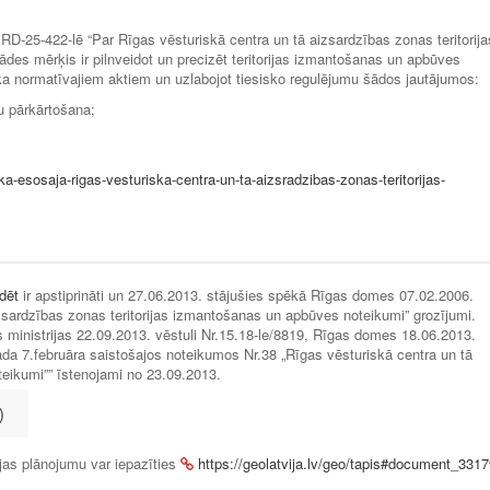
-25-422-lē “Par Rīgas vēsturiskā centra un tā aizsardzības zonas teritorija
des mērķis ir pilnveidot un precizēt teritorijas izmantošanas un apbūves
pēka normatīvajiem aktiem un uzlabojot tiesisko regulējumu šādos jautājumos
u pārkārtošana;
a-esosaja-rigas-vesturiska-centra-un-ta-aizsradzibas-zonas-teritorijas-
dēt
ir apstiprināti un 27.06.2013. stājušies spēkā Rīgas domes 07.02.2006.
zsardzības zonas teritorijas izmantošanas un apbūves noteikumi” grozījumi.
s ministrijas 22.09.2013. vēstuli Nr.15.18-le/8819, Rīgas domes 18.06.2013.
da 7.februāra saistošajos noteikumos Nr.38 „Rīgas vēsturiskā centra un tā
eikumi”” īstenojami no 23.09.2013.
)
ijas plānojumu var iepazīties
https://geolatvija.lv/geo/tapis#document_331