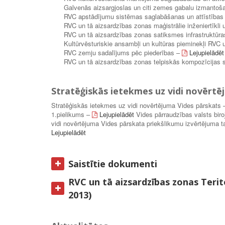
Galvenās aizsargjoslas un citi zemes gabalu izmanto
RVC apstādījumu sistēmas saglabāšanas un attīstības
RVC un tā aizsardzības zonas maģistrālie inženiertīkli 
RVC un tā aizsardzības zonas satiksmes infrastruktūra
Kultūrvēsturiskie ansambļi un kultūras pieminekļi RVC 
RVC zemju sadalījums pēc piederības –
Lejupielādēt
RVC un tā aizsardzības zonas telpiskās kompozīcijas
Stratēģiskās ietekmes uz vidi novērtē
Stratēģiskās ietekmes uz vidi novērtējuma Vides pārskats
1.pielikums –
Lejupielādēt
Vides pārraudzības valsts bi
vidi novērtējuma Vides pārskata priekšlikumu izvērtējuma 
Lejupielādēt
Saistītie dokumenti
RVC un tā aizsardzības zonas Teri
2013)