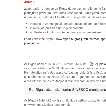
Aktuāli!
2025. gada 17. decembrī Rīgas domē pieņemts lēmums Nr. RD
plānojuma grozījumu izstrādes uzsākšanu”. Grozījumu izstrā
noteikumus, nodrošinot to atbilstību augstāka juridiskā s
vēsturisko zemesgabalu sadale, apvienošana un robež
insolācijas prasības un to piemērošana;
arhitektūras konkursu piemērošana un organizēšana.
Lasīt vairāk:
https://www.rdpad.lv/grozijumu-izstrade-spek
planojuma/
Ar Rīgas domes 18.06.2013. lēmumu Nr.6331 –
Lejupielā
saistošo noteikumu Nr.38 „Rīgas vēsturiskā centra un tā ai
Pamatojoties uz Vides aizsardzības un reģionālās attīstība
saistošie noteikumi Nr.220 „Grozījumi Rīgas domes 2006.ga
aizsardzības zonas teritorijas izmantošanas un apbūves not
Par Rīgas vēsturisko centru (UNESCO mantojums
Ar Rīgas vēsturiskā centra un tā aizsardzības zonas teritor
un www.rdpad.lv šajā lapā zemāk.