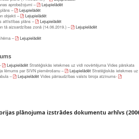
šanas aprobežojumi –
Lejupielādēt
 plāns –
Lejupielādēt
un objekti –
Lejupielādēt
s attīstības plāns –
Lejupielādēt
un tā aizsardzības zonā (14.06.2019.) –
Lejupielādēt
 shēma –
Lejupielādēt
jums
 –
Lejupielādēt
Stratēģiskās ietekmes uz vidi novērtējuma Vides pārskata
roja lēmums par SIVN piemērošanu –
Lejupielādēt
Stratēģiskās ietekmes uz
tabula –
Lejupielādēt
Vides pārraudzības valsts biroja atzinums-
torijas plānojuma izstrādes dokumentu arhīvs (200