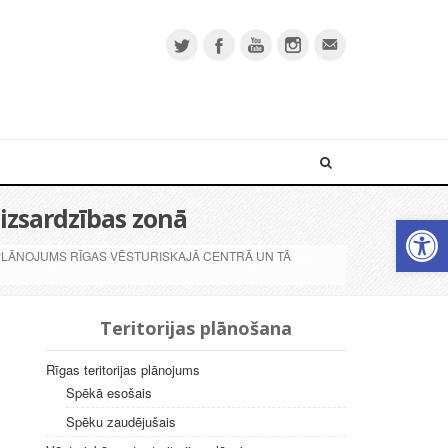
aizsardzības zonā
Open 
PLĀNOJUMS RĪGAS VĒSTURISKAJĀ CENTRĀ UN TĀ
Teritorijas plānošana
Rīgas teritorijas plānojums
Spēkā esošais
Spēku zaudējušais