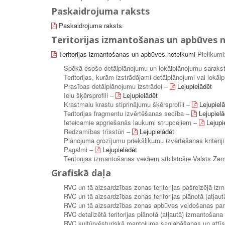
Paskaidrojuma raksts
Paskaidrojuma raksts
Teritorijas izmantošanas un apbūves 
Teritorijas izmantošanas un apbūves noteikumi
Pielikumi
Spēkā esošo detālplānojumu un lokālplānojumu saraks
Teritorijas, kurām izstrādājami detālplānojumi vai lokāl
Prasības detālplānojumu izstrādei –
Lejupielādēt
Ielu šķērsprofili –
Lejupielādēt
Krastmalu krastu stiprinājumu šķērsprofili –
Lejupiel
Teritorijas fragmentu izvērtēšanas secība –
Lejupielā
Ieteicamie apgriešanās laukumi strupceļiem –
Lejupi
Redzamības trīsstūri –
Lejupielādēt
Plānojuma grozījumu priekšlikumu izvērtēšanas kritērij
Pagalmi –
Lejupielādēt
Teritorijas izmantošanas veidiem atbilstošie Valsts Z
Grafiskā daļa
RVC un tā aizsardzības zonas teritorijas pašreizējā i
RVC un tā aizsardzības zonas teritorijas plānotā (atļa
RVC un tā aizsardzības zonas apbūves veidošanas pa
RVC detalizētā teritorijas plānotā (atļautā) izmantošana
RVC kultūrvēsturiskā mantojuma saglabāšanas un attīs