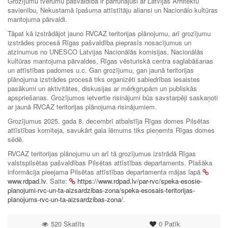
Grozījumu tvērumu pašvaldība ir pārrunājusi ar Latvijas Arhitektu
savienību, Nekustamā īpašuma attīstītāju aliansi un Nacionālo kultūras
mantojuma pārvaldi.
Tāpat kā izstrādājot jauno RVCAZ teritorijas plānojumu, arī grozījumu
izstrādes procesā Rīgas pašvaldība pieprasīs nosacījumus un
atzinumus no UNESCO Latvijas Nacionālās komisijas, Nacionālās
kultūras mantojuma pārvaldes, Rīgas vēsturiskā centra saglabāšanas
un attīstības padomes u.c. Gan grozījumu, gan jaunā teritorijas
plānojuma izstrādes procesā tiks organizēti sabiedrības iesaistes
pasākumi un aktivitātes, diskusijas ar mērķgrupām un publiskās
apspriešanas. Grozījumos ietvertie risinājumi būs savstarpēji saskaņoti
ar jaunā RVCAZ teritorijas plānojuma risinājumiem.
Grozījumus 2025. gada 8. decembrī atbalstīja Rīgas domes Pilsētas
attīstības komiteja, savukārt gala lēmums tiks pieņemts Rīgas domes
sēdē.
RVCAZ teritorijas plānojumu un arī tā grozījumus izstrādā Rīgas
valstspilsētas pašvaldības Pilsētas attīstības departaments. Plašāka
informācija pieejama Pilsētas attīstības departamenta mājas lapā
www.rdpad.lv
. Saite:
https://www.rdpad.lv/par-rvc/speka-esosie-
planojumi-rvc-un-ta-aizsardzibas-zona/speka-esosais-teritorijas-
planojums-rvc-un-ta-aizsardzibas-zona/
.
520 Skatīts
0
Patīk