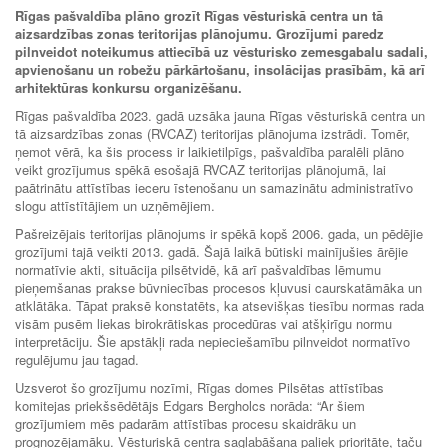
Rīgas pašvaldība plāno grozīt Rīgas vēsturiskā centra un tā
aizsardzības zonas teritorijas plānojumu. Grozījumi paredz
pilnveidot noteikumus attiecībā uz vēsturisko zemesgabalu sadali,
apvienošanu un robežu pārkārtošanu, insolācijas prasībām, kā arī
arhitektūras konkursu organizēšanu.
Rīgas pašvaldība 2023. gadā uzsāka jauna Rīgas vēsturiskā centra un
tā aizsardzības zonas (RVCAZ) teritorijas plānojuma izstrādi. Tomēr,
ņemot vērā, ka šis process ir laikietilpīgs, pašvaldība paralēli plāno
veikt grozījumus spēkā esošajā RVCAZ teritorijas plānojumā, lai
paātrinātu attīstības ieceru īstenošanu un samazinātu administratīvo
slogu attīstītājiem un uzņēmējiem.
Pašreizējais teritorijas plānojums ir spēkā kopš 2006. gada, un pēdējie
grozījumi tajā veikti 2013. gadā. Šajā laikā būtiski mainījušies ārējie
normatīvie akti, situācija pilsētvidē, kā arī pašvaldības lēmumu
pieņemšanas prakse būvniecības procesos kļuvusi caurskatāmāka un
atklātāka. Tāpat praksē konstatēts, ka atsevišķas tiesību normas rada
visām pusēm liekas birokrātiskas procedūras vai atšķirīgu normu
interpretāciju. Šie apstākļi rada nepieciešamību pilnveidot normatīvo
regulējumu jau tagad.
Uzsverot šo grozījumu nozīmi, Rīgas domes Pilsētas attīstības
komitejas priekšsēdētājs Edgars Bergholcs norāda: “Ar šiem
grozījumiem mēs padarām attīstības procesu skaidrāku un
prognozējamāku. Vēsturiskā centra saglabāšana paliek prioritāte, taču