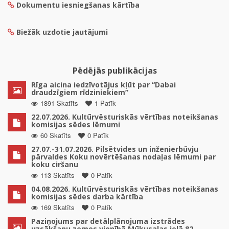
Dokumentu iesniegšanas kārtība
Biežāk uzdotie jautājumi
Pēdējās publikācijas
Rīga aicina iedzīvotājus kļūt par “Dabai
draudzīgiem rīdziniekiem”
1891 Skatīts
1 Patīk
22.07.2026. Kultūrvēsturiskās vērtības noteikšanas
komisijas sēdes lēmumi
60 Skatīts
0 Patīk
27.07.-31.07.2026. Pilsētvides un inženierbūvju
pārvaldes Koku novērtēšanas nodaļas lēmumi par
koku ciršanu
113 Skatīts
0 Patīk
04.08.2026. Kultūrvēsturiskās vērtības noteikšanas
komisijas sēdes darba kārtība
169 Skatīts
0 Patīk
Paziņojums par detālplānojuma izstrādes
uzsākšanu zemes vienībā Mūkusalas ielā 82