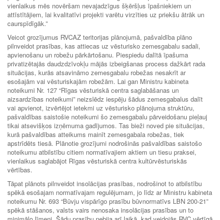
vienlaikus mēs novēršam nevajadzīgus šķēršļus īpašniekiem un
attīstītājiem, lai kvalitatīvi projekti varētu virzīties uz priekšu ātrāk un
caurspīdīgāk.”
Veicot grozījumus RVCAZ teritorijas plānojumā, pašvaldība plāno
pilnveidot prasības, kas attiecas uz vēsturisko zemesgabalu sadali,
apvienošanu un robežu pārkārtošanu. Piespiedu dalītā īpašuma
privatizētajās daudzdzīvokļu mājās izbeigšanas process dažkārt rada
situācijas, kurās atsavināmo zemesgabalu robežas nesakrīt ar
esošajām vai vēsturiskajām robežām. Lai gan Ministru kabineta
noteikumi Nr. 127 “Rīgas vēsturiskā centra saglabāšanas un
aizsardzības noteikumi” neizslēdz iespēju šādus zemesgabalus dalīt
vai apvienot, izvērtējot ietekmi uz vēsturisko plānojuma struktūru,
pašvaldības saistošie noteikumi šo zemesgabalu pārveidošanu pieļauj
tikai atsevišķos izņēmuma gadījumos. Tas bieži noved pie situācijas,
kurā pašvaldības atteikums mainīt zemesgabala robežas, tiek
apstrīdēts tiesā. Plānotie grozījumi nodrošinās pašvaldības saistošo
noteikumu atbilstību citiem normatīvajiem aktiem un tiesu praksei,
vienlaikus saglabājot Rīgas vēsturiskā centra kultūrvēsturiskās
vērtības.
Tāpat plānots pilnveidot insolācijas prasības, nodrošinot to atbilstību
spēkā esošajam normatīvajam regulējumam, jo līdz ar Ministru kabineta
noteikumu Nr. 693 “Būvju vispārīgo prasību būvnormatīvs LBN 200-21”
spēkā stāšanos, valsts vairs nenosaka insolācijas prasības un to
minimālo līmeni. Šādu prasību nebija arī laikā, kad veidojās RVC vērtīgā