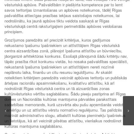
vēsturiskā apbūve. Pašvaldībām ir piešķirta kompetence par to lemt
savos teritorijas izmantošanas un apbūves noteikumos, tādēļ Rīgas
pašvaldība attiecīgas prasības iekļaus saistošajos noteikumos, lai
nodrošinātu, ka jaunā apbūve tiktu veidota saskaņā ar Rīgas
vēsturiskajā centrā raksturīgajiem perimetrālās apbūves veidošanas
principiem.
Grozījumos paredzēts arī precizēt kritērijus, kuros gadījumos
nekustamo īpašumu īpašniekiem un attīstītājiem Rīgas vēsturiskā
centra aizsardzības zonā, plānojot īpašuma attīstību un būvniecību,
jāorganizē arhitektūras konkurss. Esošajā plānojumā šādu kritēriju nav,
tāpēc prasība rīkot konkursu vietās, ko nosaka pašvaldības speciālisti,
nekustamā īpašuma īpašniekiem un attīstītājiem nereti nozīmē
neplānotu laika, finanšu un citu resursu ieguldījumu. Ar skaidri
noteiktiem kritērijiem paredzēts veicināt apbūves teritoriju un publiskās
ārtelpas racionālu apsaimniekošanu, kvalitatīvu attīstību, kā arī
nodrošināt Rīgas vēsturiskā centra un tā aizsardzības zonas
kultūrvēsturisko vērtību saglabāšanu. Šādu pieeju pastiprina arī Rīgas
domes un Nacionālās kultūras mantojuma pārvaldes parakstītais
sadarbības memorands, kurā uzsvērta abu pušu apņemšanās veidot
samērīgu un uz attīstību vērstu normatīvo regulējumu. Tas palīdzēs
mazināt administratīvo slogu, atbalstīt kultūras pieminekļu īpašniekus
un lietotājus, kā arī veicināt pilsētas attīstību, vienlaikus nodrošinot
kultūras mantojuma saglabāšanu.