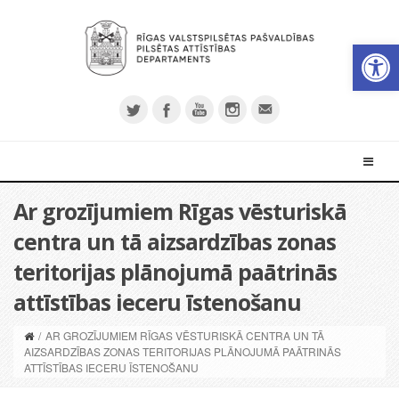
Open 
Ar grozījumiem Rīgas vēsturiskā
centra un tā aizsardzības zonas
teritorijas plānojumā paātrinās
attīstības ieceru īstenošanu
/
AR GROZĪJUMIEM RĪGAS VĒSTURISKĀ CENTRA UN TĀ
AIZSARDZĪBAS ZONAS TERITORIJAS PLĀNOJUMĀ PAĀTRINĀS
ATTĪSTĪBAS IECERU ĪSTENOŠANU