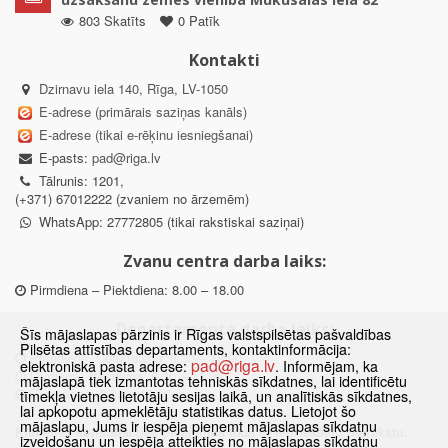
803 Skatīts
0 Patīk
Kontakti
Dzirnavu iela 140, Rīga, LV-1050
E-adrese (primārais saziņas kanāls)
E-adrese (tikai e-rēķinu iesniegšanai)
E-pasts:
pad@riga.lv
Tālrunis: 1201,
(+371) 67012222 (zvaniem no ārzemēm)
WhatsApp: 27772805 (tikai rakstiskai saziņai)
Zvanu centra darba laiks:
Pirmdiena – Piektdiena: 8.00 – 18.00
Departamenta darba laiks:
Šīs mājaslapas pārzinis ir Rīgas valstspilsētas pašvaldības
Pilsētas attīstības departaments, kontaktinformācija:
Pirmdiena, Ceturtdiena: 8.30 – 18.00
pad@riga.lv
elektroniskā pasta adrese:
. Informējam, ka
Otrdiena, Trešdiena: 8.30 – 17.00
mājaslapā tiek izmantotas tehniskās sīkdatnes, lai identificētu
Piektdiena: 8.30 – 15.00
tīmekļa vietnes lietotāju sesijas laikā, un analītiskās sīkdatnes,
lai apkopotu apmeklētāju statistikas datus. Lietojot šo
mājaslapu, Jums ir iespēja pieņemt mājaslapas sīkdatņu
Klātienes konsultācijas pieejamas tikai ar iepriekšēju pierakstu.
izveidošanu un iespēja atteikties no mājaslapas sīkdatņu