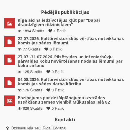
Pēdējās publikācijas
Rīga aicina iedzīvotājus kļūt par “Dabai
draudzīgiem rīdziniekiem”
1894 Skatīts
1 Patīk
22.07.2026. Kultūrvēsturiskās vērtības noteikšanas
komisijas sēdes lēmumi
77 Skatīts
0 Patīk
27.07.-31.07.2026. Pilsētvides un inženierbūvju
pārvaldes Koku novērtēšanas nodaļas lēmumi par
koku ciršanu
125 Skatīts
0 Patīk
04.08.2026. Kultūrvēsturiskās vērtības noteikšanas
komisijas sēdes darba kārtība
176 Skatīts
0 Patīk
Paziņojums par detālplānojuma izstrādes
uzsākšanu zemes vienībā Mūkusalas ielā 82
826 Skatīts
0 Patīk
Kontakti
Dzirnavu iela 140, Rīga, LV-1050