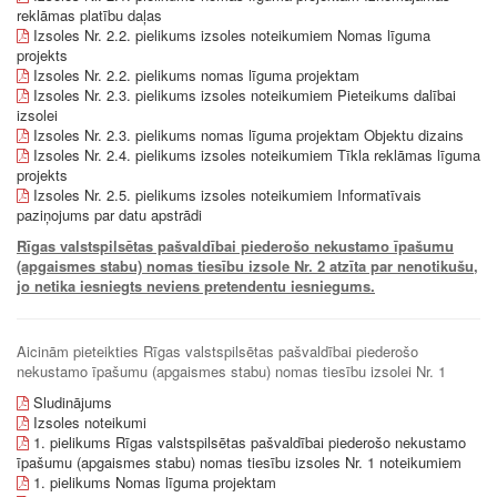
reklāmas platību daļas
Izsoles Nr. 2.2. pielikums izsoles noteikumiem Nomas līguma
projekts
Izsoles Nr. 2.2. pielikums nomas līguma projektam
Izsoles Nr. 2.3. pielikums izsoles noteikumiem Pieteikums dalībai
izsolei
Izsoles Nr. 2.3. pielikums nomas līguma projektam Objektu dizains
Izsoles Nr. 2.4. pielikums izsoles noteikumiem Tīkla reklāmas līguma
projekts
Izsoles Nr. 2.5. pielikums izsoles noteikumiem Informatīvais
paziņojums par datu apstrādi
Rīgas valstspilsētas pašvaldībai piederošo nekustamo īpašumu
(apgaismes stabu) nomas tiesību izsole Nr. 2
atzīta par nenotikušu,
jo netika iesniegts neviens pretendentu iesniegums.
Aicinām pieteikties Rīgas valstspilsētas pašvaldībai piederošo
nekustamo īpašumu (apgaismes stabu) nomas tiesību izsolei Nr. 1
Sludinājums
Izsoles noteikumi
1. pielikums Rīgas valstspilsētas pašvaldībai piederošo nekustamo
īpašumu (apgaismes stabu) nomas tiesību izsoles Nr. 1 noteikumiem
1. pielikums Nomas līguma projektam