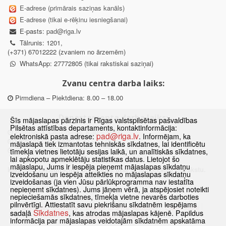
E-adrese (primārais saziņas kanāls)
E-adrese (tikai e-rēķinu iesniegšanai)
E-pasts:
pad@riga.lv
Tālrunis: 1201,
(+371) 67012222 (zvaniem no ārzemēm)
WhatsApp: 27772805 (tikai rakstiskai saziņai)
Zvanu centra darba laiks:
Pirmdiena – Piektdiena: 8.00 – 18.00
Departamenta darba laiks:
Šīs mājaslapas pārzinis ir Rīgas valstspilsētas pašvaldības
Pilsētas attīstības departaments, kontaktinformācija:
Pirmdiena, Ceturtdiena: 8.30 – 18.00
pad@riga.lv
elektroniskā pasta adrese:
. Informējam, ka
Otrdiena, Trešdiena: 8.30 – 17.00
mājaslapā tiek izmantotas tehniskās sīkdatnes, lai identificētu
Piektdiena: 8.30 – 15.00
tīmekļa vietnes lietotāju sesijas laikā, un analītiskās sīkdatnes,
lai apkopotu apmeklētāju statistikas datus. Lietojot šo
mājaslapu, Jums ir iespēja pieņemt mājaslapas sīkdatņu
Klātienes konsultācijas pieejamas tikai ar iepriekšēju pierakstu.
izveidošanu un iespēja atteikties no mājaslapas sīkdatņu
izveidošanas (ja vien Jūsu pārlūkprogramma nav iestatīta
nepieņemt sīkdatnes). Jums jāņem vērā, ja atspējosiet noteikti
nepieciešamās sīkdatnes, tīmekļa vietne nevarēs darboties
pilnvērtīgi. Attiestatīt savu piekrišanu sīkdatnēm iespējams
Sākums
Jaunumi
Biežāk uzdotie jautājumi
Lapas karte
Sīkdatnes
sadaļā
, kas atrodas mājaslapas kājenē. Papildus
Sīkdatnes
Kontakti
informācija par mājaslapas veidotajām sīkdatnēm apskatāma