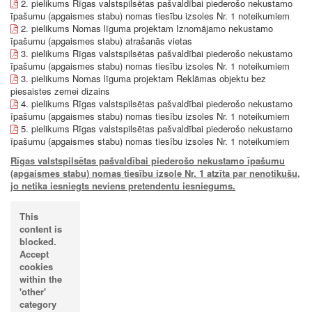
2. pielikums Rīgas valstspilsētas pašvaldībai piederošo nekustamo
īpašumu (apgaismes stabu) nomas tiesību izsoles Nr. 1 noteikumiem
2. pielikums Nomas līguma projektam Iznomājamo nekustamo
īpašumu (apgaismes stabu) atrašanās vietas
3. pielikums Rīgas valstspilsētas pašvaldībai piederošo nekustamo
īpašumu (apgaismes stabu) nomas tiesību izsoles Nr. 1 noteikumiem
3. pielikums Nomas līguma projektam Reklāmas objektu bez
piesaistes zemei dizains
4. pielikums Rīgas valstspilsētas pašvaldībai piederošo nekustamo
īpašumu (apgaismes stabu) nomas tiesību izsoles Nr. 1 noteikumiem
5. pielikums Rīgas valstspilsētas pašvaldībai piederošo nekustamo
īpašumu (apgaismes stabu) nomas tiesību izsoles Nr. 1 noteikumiem
Rīgas valstspilsētas pašvaldībai piederošo nekustamo īpašumu
(apgaismes stabu) nomas tiesību izsole Nr. 1 atzīta par nenotikušu,
jo netika iesniegts neviens pretendentu iesniegums.
This
content is
blocked.
Accept
cookies
within the
'other'
category