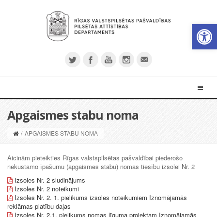
Open 
Apgaismes stabu noma
/
APGAISMES STABU NOMA
Aicinām pieteikties Rīgas valstspilsētas pašvaldībai piederošo
nekustamo īpašumu (apgaismes stabu) nomas tiesību izsolei Nr. 2
Izsoles Nr. 2 sludinājums
Izsoles Nr. 2 noteikumi
Izsoles Nr. 2. 1. pielikums izsoles noteikumiem Iznomājamās
reklāmas platību daļas
Izsoles Nr. 2.1. pielikums nomas līguma projektam Iznomājamās