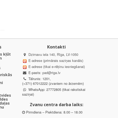
s
Kontakti
s kļūt
Dzirnavu iela 140, Rīga, LV-1050
m
E-adrese (primārais saziņas kanāls)
E-adrese (tikai e-rēķinu iesniegšanai)
k
E-pasts:
pad@riga.lv
uriskās
Tālrunis: 1201,
mi
(+371) 67012222 (zvaniem no ārzemēm)
WhatsApp: 27772805 (tikai rakstiskai
saziņai)
ētvides
aldes
daļas
Zvanu centra darba laiks:
nu
Pirmdiena – Piektdiena: 8.00 – 18.00