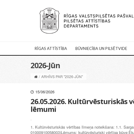
RĪGAS ATTĪSTĪBA
BŪVNIECĪBA UN PILSĒTVIDE
2026-Jūn
/
ARHĪVS PAR "2026-JŪN"
15/06/2026
26.05.2026. Kultūrvēsturiskās 
lēmumi
.
1. Kultūrvēsturiskās vērtības līmeņa noteikšana: 1.1. Sar
01000910058003)Lēmums: kultūrvēsturiski vērtīga būve;Ēkas 