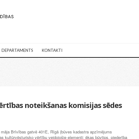
DEPARTAMENTS
KONTAKTI
vērtības noteikšanas komisijas sēdes
ga māja Brīvības gatvē 401E, Rīgā (būves kadastra apzīmējums
kultūrvēsturisko vērtību veidojošie elementi: ēkas būvtips, piederība