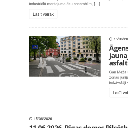
industriālā mantojuma ēku ansamblim, […]
Lasīt vairāk
15/06/2
Āgens
jauna
asfal
Gan Meža u
zonās jūnij
iedzīvotāj
Lasīt va
15/06/2026
11.06.2026. Rīgas domes Pilsē