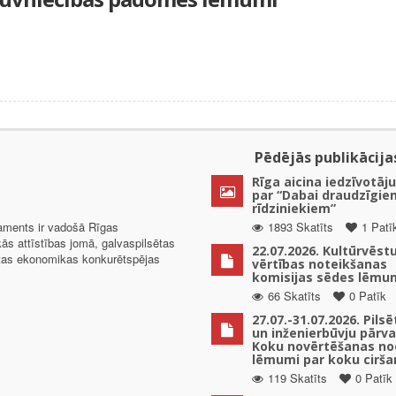
Pēdējās publikācija
Rīga aicina iedzīvotāju
par “Dabai draudzīgie
rīdziniekiem”
taments ir vadošā Rīgas
1893 Skatīts
1 Patī
kās attīstības jomā, galvaspilsētas
22.07.2026. Kultūrvēst
ētas ekonomikas konkurētspējas
vērtības noteikšanas
komisijas sēdes lēmu
66 Skatīts
0 Patīk
27.07.-31.07.2026. Pils
un inženierbūvju pārv
Koku novērtēšanas no
lēmumi par koku cirša
119 Skatīts
0 Patīk