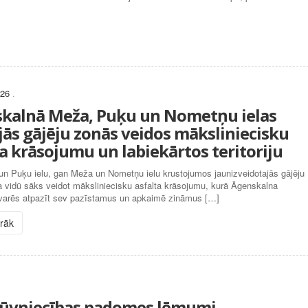
026
.
kalnā Meža, Puķu un Nometņu ielas
jās gājēju zonās veidos māksliniecisku
ta krāsojumu un labiekārtos teritoriju
n Puķu ielu, gan Meža un Nometņu ielu krustojumos jaunizveidotajās gājēju
a vidū sāks veidot māksliniecisku asfalta krāsojumu, kurā Āgenskalna
i varēs atpazīt sev pazīstamus un apkaimē zināmus […]
irāk
tbūvniecības padomes lēmumi