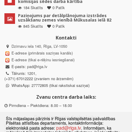
komisijas sēdes darba kārtība
184 Skatīts
0 Patīk
Paziņojums par detālplānojuma izstrādes
uzsākšanu zemes vienībā Mūkusalas ielā 82
845 Skatīts
0 Patīk
Kontakti
Dzirnavu iela 140, Rīga, LV-1050
E-adrese (primārais saziņas kanāls)
E-adrese (tikai e-rēķinu iesniegšanai)
E-pasts:
pad@riga.lv
Tālrunis: 1201,
(+371) 67012222 (zvaniem no ārzemēm)
WhatsApp: 27772805 (tikai rakstiskai saziņai)
Zvanu centra darba laiks:
Pirmdiena – Piektdiena: 8.00 – 18.00
Departamenta darba laiks:
Šīs mājaslapas pārzinis ir Rīgas valstspilsētas pašvaldības
Pilsētas attīstības departaments, kontaktinformācija:
Pirmdiena, Ceturtdiena: 8.30 – 18.00
pad@riga.lv
elektroniskā pasta adrese:
. Informējam, ka
Otrdiena, Trešdiena: 8.30 – 17.00