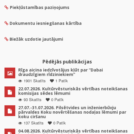
Piekļūstamības paziņojums
Dokumentu iesniegšanas kārtība
Biežāk uzdotie jautājumi
Pēdējās publikācijas
Rīga aicina iedzīvotājus kļūt par “Dabai
draudzīgiem rīdziniekiem”
1901 Skatīts
1 Patīk
22.07.2026. Kultūrvēsturiskās vērtības noteikšanas
komisijas sēdes lēmumi
93 Skatīts
0 Patīk
27.07.-31.07.2026. Pilsētvides un inženierbūvju
pārvaldes Koku novērtēšanas nodaļas lēmumi par
koku ciršanu
137 Skatīts
0 Patīk
04.08.2026. Kultūrvēsturiskās vērtības noteikšanas