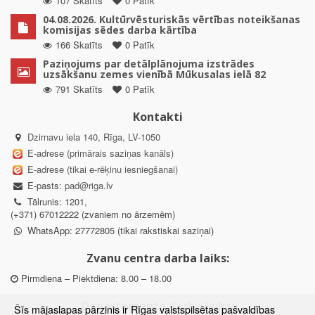
107 Skatīts
0 Patīk
04.08.2026. Kultūrvēsturiskās vērtības noteikšanas
komisijas sēdes darba kārtība
166 Skatīts
0 Patīk
Paziņojums par detālplānojuma izstrādes
uzsākšanu zemes vienībā Mūkusalas ielā 82
791 Skatīts
0 Patīk
Kontakti
Dzirnavu iela 140, Rīga, LV-1050
E-adrese (primārais saziņas kanāls)
E-adrese (tikai e-rēķinu iesniegšanai)
E-pasts:
pad@riga.lv
Tālrunis: 1201,
(+371) 67012222 (zvaniem no ārzemēm)
WhatsApp: 27772805 (tikai rakstiskai saziņai)
Zvanu centra darba laiks:
Pirmdiena – Piektdiena: 8.00 – 18.00
Departamenta darba laiks:
Šīs mājaslapas pārzinis ir Rīgas valstspilsētas pašvaldības