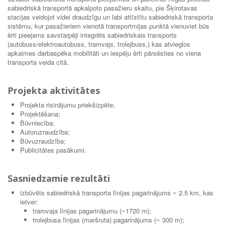
sabiedriskā transportā apkalpoto pasažieru skaitu, pie Šķirotavas
stacijas veidojot videi draudzīgu un labi attīstītu sabiedriskā transporta
sistēmu, kur pasažieriem vienotā transportmijas punktā vienuviet būs
ērti pieejams savstarpēji integrēts sabiedriskais transports
(autobuss/elektroautobuss, tramvajs, trolejbuss,) kas atvieglos
apkaimes darbaspēka mobilitāti un iespēju ērti pārsēsties no viena
transporta veida citā.
Projekta aktivitātes
Projekta risinājumu priekšizpēte;
Projektēšana;
Būvniecība;
Autoruzraudzība;
Būvuzraudzība;
Publicitātes pasākumi.
Sasniedzamie rezultāti
izbūvēts sabiedriskā transporta līnijas pagarinājums ~ 2.5 km, kas
ietver:
tramvaja līnijas pagarinājumu (~1720 m);
trolejbusa līnijas (maršruta) pagarinājums (~ 300 m);