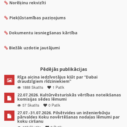
Norēķinu rekvizīti
Piekļūstamības paziņojums
Dokumentu iesniegšanas kārtība
Biežāk uzdotie jautājumi
Pēdējās publikācijas
Rīga aicina iedzīvotājus kļūt par “Dabai
draudzīgiem rīdziniekiem”
1888 Skatīts
1 Patīk
22.07.2026. Kultūrvēsturiskās vērtības noteikšanas
komisijas sēdes lēmumi
57 Skatīts
0 Patīk
27.07.-31.07.2026. Pilsētvides un inženierbūvju
pārvaldes Koku novērtēšanas nodaļas lēmumi par
koku ciršanu