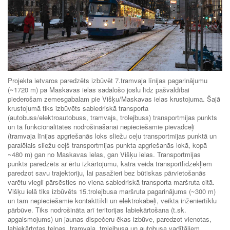
Projekta ietvaros paredzēts izbūvēt 7.tramvaja līnijas pagarinājumu
(~1720 m) pa Maskavas ielas sadalošo joslu līdz pašvaldībai
piederošam zemesgabalam pie Višķu/Maskavas ielas krustojuma. Šajā
krustojumā tiks izbūvēts sabiedriskā transporta
(autobuss/elektroautobuss, tramvajs, trolejbuss) transportmijas punkts
un tā funkcionalitātes nodrošināšanai nepieciešamie pievadceļi
(tramvaja līnijas apgriešanās loks sliežu ceļu transportmijas punktā un
paralēlais sliežu ceļš transportmijas punkta apgriešanās lokā, kopā
~480 m) gan no Maskavas ielas, gan Višķu ielas. Transportmijas
punkts paredzēts ar ērtu izkārtojumu, katra veida transportlīdzekļiem
paredzot savu trajektoriju, lai pasažieri bez būtiskas pārvietošanās
varētu viegli pārsēsties no viena sabiedriskā transporta maršruta citā.
Višķu ielā tiks izbūvēts 15.trolejbusa maršruta pagarinājums (~300 m)
un tam nepieciešamie kontakttīkli un elektrokabeļi, veikta inženiertīklu
pārbūve. Tiks nodrošināta arī teritorijas labiekārtošana (t.sk.
apgaismojums) un jaunas dispečeru ēkas izbūve, paredzot vienotas,
labiekārtotas telpas tramvaja, trolejbusa un autobusa vadītājiem.