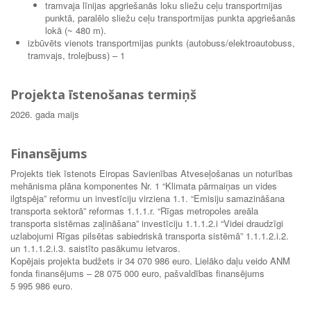
tramvaja līnijas apgriešanās loku sliežu ceļu transportmijas
punktā, paralēlo sliežu ceļu transportmijas punkta apgriešanās
lokā (~ 480 m).
izbūvēts vienots transportmijas punkts (autobuss/elektroautobuss,
tramvajs, trolejbuss) – 1
Projekta īstenošanas termiņš
2026. gada maijs
Finansējums
Projekts tiek īstenots Eiropas Savienības Atveseļošanas un noturības
mehānisma plāna komponentes Nr. 1 “Klimata pārmaiņas un vides
ilgtspēja” reformu un investīciju virziena 1.1. “Emisiju samazināšana
transporta sektorā” reformas 1.1.1.r. “Rīgas metropoles areāla
transporta sistēmas zaļināšana” investīciju 1.1.1.2.i “Videi draudzīgi
uzlabojumi Rīgas pilsētas sabiedriskā transporta sistēmā” 1.1.1.2.i.2.
un 1.1.1.2.i.3. saistīto pasākumu ietvaros.
Kopējais projekta budžets ir 34 070 986 euro. Lielāko daļu veido ANM
fonda finansējums – 28 075 000 euro, pašvaldības finansējums
5 995 986 euro.