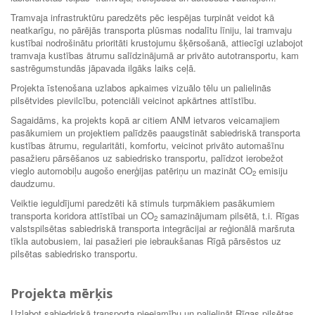
Tramvaja infrastruktūru paredzēts pēc iespējas turpināt veidot kā
neatkarīgu, no pārējās transporta plūsmas nodalītu līniju, lai tramvaju
kustībai nodrošinātu prioritāti krustojumu šķērsošanā, attiecīgi uzlabojot
tramvaja kustības ātrumu salīdzinājumā ar privāto autotransportu, kam
sastrēgumstundās jāpavada ilgāks laiks ceļā.
Projekta īstenošana uzlabos apkaimes vizuālo tēlu un palielinās
pilsētvides pievilcību, potenciāli veicinot apkārtnes attīstību.
Sagaidāms, ka projekts kopā ar citiem ANM ietvaros veicamajiem
pasākumiem un projektiem palīdzēs paaugstināt sabiedriskā transporta
kustības ātrumu, regularitāti, komfortu, veicinot privāto automašīnu
pasažieru pārsēšanos uz sabiedrisko transportu, palīdzot ierobežot
vieglo automobiļu augošo enerģijas patēriņu un mazināt CO
emisiju
2
daudzumu.
Veiktie ieguldījumi paredzēti kā stimuls turpmākiem pasākumiem
transporta koridora attīstībai un CO
samazinājumam pilsētā, t.i. Rīgas
2
valstspilsētas sabiedriskā transporta integrācijai ar reģionālā maršruta
tīkla autobusiem, lai pasažieri pie iebraukšanas Rīgā pārsēstos uz
pilsētas sabiedrisko transportu.
Projekta mērķis
Uzlabot sabiedriskā transporta pieejamību un palielināt Rīgas pilsētas