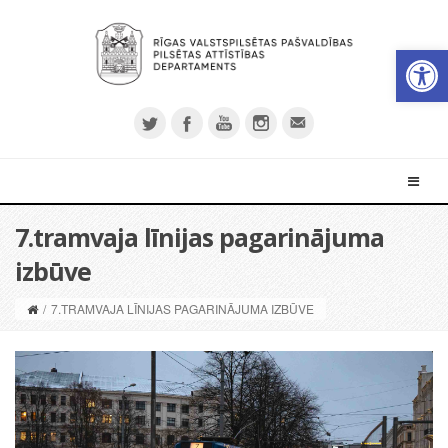
Open 
7.tramvaja līnijas pagarinājuma
izbūve
/
7.TRAMVAJA LĪNIJAS PAGARINĀJUMA IZBŪVE