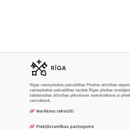
Rīgas valstspilsētas pašvaldības Pilsētas attīstības depar
valstspilsētas pašvaldības iestāde Rīgas pilsētas stratēģis
sabalansētas attīstības plānošanas nodrošināšanā un pils
veicināšanā.
Norēķinu rekvizīti
Piekļūstamības paziņojums