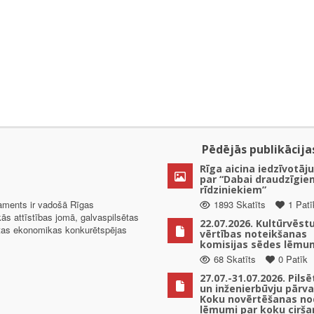
Pēdējās publikācija
Rīga aicina iedzīvotāju
par “Dabai draudzīgie
rīdziniekiem”
taments ir vadošā Rīgas
1893 Skatīts
1 Patī
kās attīstības jomā, galvaspilsētas
22.07.2026. Kultūrvēst
ētas ekonomikas konkurētspējas
vērtības noteikšanas
komisijas sēdes lēmu
68 Skatīts
0 Patīk
27.07.-31.07.2026. Pils
un inženierbūvju pārv
Koku novērtēšanas no
lēmumi par koku cirša