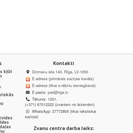
s
Kontakti
s kļūt
Dzirnavu iela 140, Rīga, LV-1050
m
E-adrese (primārais saziņas kanāls)
E-adrese (tikai e-rēķinu iesniegšanai)
k
E-pasts:
pad@riga.lv
uriskās
Tālrunis: 1201,
mi
(+371) 67012222 (zvaniem no ārzemēm)
WhatsApp: 27772805 (tikai rakstiskai
saziņai)
ētvides
aldes
daļas
Zvanu centra darba laiks:
nu