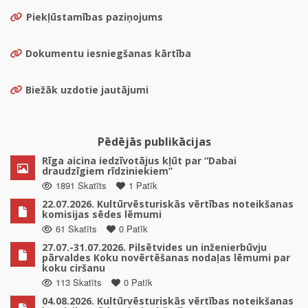
Piekļūstamības paziņojums
Dokumentu iesniegšanas kārtība
Biežāk uzdotie jautājumi
Pēdējās publikācijas
Rīga aicina iedzīvotājus kļūt par “Dabai
draudzīgiem rīdziniekiem”
1891 Skatīts
1 Patīk
22.07.2026. Kultūrvēsturiskās vērtības noteikšanas
komisijas sēdes lēmumi
61 Skatīts
0 Patīk
27.07.-31.07.2026. Pilsētvides un inženierbūvju
pārvaldes Koku novērtēšanas nodaļas lēmumi par
koku ciršanu
113 Skatīts
0 Patīk
04.08.2026. Kultūrvēsturiskās vērtības noteikšanas