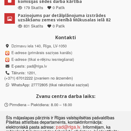
komisijas sēdes darba kārtība
179 Skatīts
0 Patīk
Paziņojums par detālplānojuma izstrādes
uzsākšanu zemes vienībā Mūkusalas ielā 82
831 Skatīts
0 Patīk
Kontakti
Dzirnavu iela 140, Rīga, LV-1050
E-adrese (primārais saziņas kanāls)
E-adrese (tikai e-rēķinu iesniegšanai)
E-pasts:
pad@riga.lv
Tālrunis: 1201,
(+371) 67012222 (zvaniem no ārzemēm)
WhatsApp: 27772805 (tikai rakstiskai saziņai)
Zvanu centra darba laiks:
Pirmdiena – Piektdiena: 8.00 – 18.00
Departamenta darba laiks:
Šīs mājaslapas pārzinis ir Rīgas valstspilsētas pašvaldības
Pilsētas attīstības departaments, kontaktinformācija:
Pirmdiena, Ceturtdiena: 8.30 – 18.00
pad@riga.lv
elektroniskā pasta adrese:
. Informējam, ka
Otrdiena, Trešdiena: 8.30 – 17.00