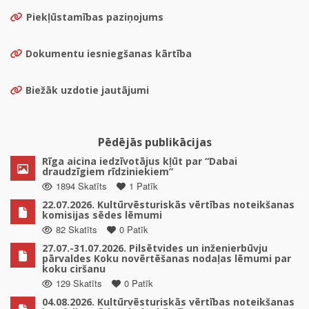
Piekļūstamības paziņojums
Dokumentu iesniegšanas kārtība
Biežāk uzdotie jautājumi
Pēdējās publikācijas
Rīga aicina iedzīvotājus kļūt par “Dabai
draudzīgiem rīdziniekiem”
1894 Skatīts
1 Patīk
22.07.2026. Kultūrvēsturiskās vērtības noteikšanas
komisijas sēdes lēmumi
82 Skatīts
0 Patīk
27.07.-31.07.2026. Pilsētvides un inženierbūvju
pārvaldes Koku novērtēšanas nodaļas lēmumi par
koku ciršanu
129 Skatīts
0 Patīk
04.08.2026. Kultūrvēsturiskās vērtības noteikšanas