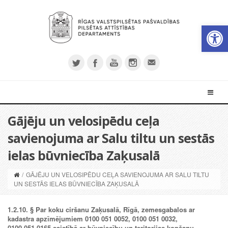
Open 
Gājēju un velosipēdu ceļa
savienojuma ar Salu tiltu un sestās
ielas būvniecība Zaķusalā
/
GĀJĒJU UN VELOSIPĒDU CEĻA SAVIENOJUMA AR SALU TILTU
UN SESTĀS IELAS BŪVNIECĪBA ZAĶUSALĀ
1.2.10. § Par koku ciršanu Zaķusalā, Rīgā, zemesgabalos ar
kadastra apzīmējumiem 0100 051 0052, 0100 051 0032,
0100 051 0165 saistībā ar būvniecību un teritorijas kopšanu