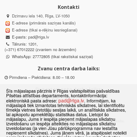
Kontakti
Dzirnavu iela 140, Rīga, LV-1050
E-adrese (primārais saziņas kanāls)
E-adrese (tikai e-rēķinu iesniegšanai)
E-pasts:
pad@riga.lv
Tālrunis: 1201,
(+371) 67012222 (zvaniem no ārzemēm)
WhatsApp: 27772805 (tikai rakstiskai saziņai)
Zvanu centra darba laiks:
Pirmdiena – Piektdiena: 8.00 – 18.00
Departamenta darba laiks:
Šīs mājaslapas pārzinis ir Rīgas valstspilsētas pašvaldības
Pilsētas attīstības departaments, kontaktinformācija:
Pirmdiena, Ceturtdiena: 8.30 – 18.00
pad@riga.lv
elektroniskā pasta adrese:
. Informējam, ka
Otrdiena, Trešdiena: 8.30 – 17.00
mājaslapā tiek izmantotas tehniskās sīkdatnes, lai identificētu
Piektdiena: 8.30 – 15.00
tīmekļa vietnes lietotāju sesijas laikā, un analītiskās sīkdatnes,
lai apkopotu apmeklētāju statistikas datus. Lietojot šo
mājaslapu, Jums ir iespēja pieņemt mājaslapas sīkdatņu
Klātienes konsultācijas pieejamas tikai ar iepriekšēju pierakstu.
izveidošanu un iespēja atteikties no mājaslapas sīkdatņu
izveidošanas (ja vien Jūsu pārlūkprogramma nav iestatīta
nepieņemt sīkdatnes). Jums jāņem vērā, ja atspējosiet noteikti