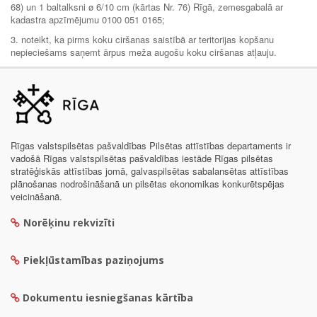
68) un 1 baltalksni ø 6/10 cm (kārtas Nr. 76) Rīgā, zemesgabalā ar
kadastra apzīmējumu 0100 051 0165;
3. noteikt, ka pirms koku ciršanas saistībā ar teritorijas kopšanu
nepieciešams saņemt ārpus meža augošu koku ciršanas atļauju.
Rīgas valstspilsētas pašvaldības Pilsētas attīstības departaments ir
vadošā Rīgas valstspilsētas pašvaldības iestāde Rīgas pilsētas
stratēģiskās attīstības jomā, galvaspilsētas sabalansētas attīstības
plānošanas nodrošināšanā un pilsētas ekonomikas konkurētspējas
veicināšanā.
Norēķinu rekvizīti
Piekļūstamības paziņojums
Dokumentu iesniegšanas kārtība