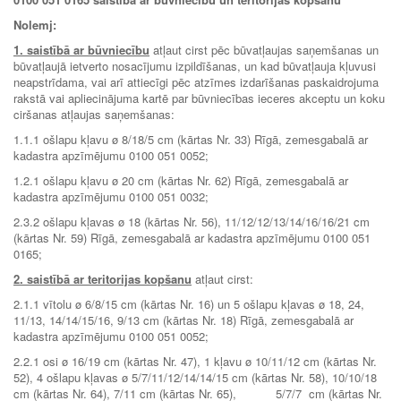
Nolemj:
1. saistībā ar būvniecību
atļaut cirst pēc būvatļaujas saņemšanas un
būvatļaujā ietverto nosacījumu izpildīšanas, un kad būvatļauja kļuvusi
neapstrīdama, vai arī attiecīgi pēc atzīmes izdarīšanas paskaidrojuma
rakstā vai apliecinājuma kartē par būvniecības ieceres akceptu un koku
ciršanas atļaujas saņemšanas:
1.1.1 ošlapu kļavu ø 8/18/5 cm (kārtas Nr. 33) Rīgā, zemesgabalā ar
kadastra apzīmējumu 0100 051 0052;
1.2.1 ošlapu kļavu ø 20 cm (kārtas Nr. 62) Rīgā, zemesgabalā ar
kadastra apzīmējumu 0100 051 0032;
2.3.2 ošlapu kļavas ø 18 (kārtas Nr. 56), 11/12/12/13/14/16/16/21 cm
(kārtas Nr. 59) Rīgā, zemesgabalā ar kadastra apzīmējumu 0100 051
0165;
2. saistībā ar teritorijas kopšanu
atļaut cirst:
2.1.1 vītolu ø 6/8/15 cm (kārtas Nr. 16) un 5 ošlapu kļavas ø 18, 24,
11/13, 14/14/15/16, 9/13 cm (kārtas Nr. 18) Rīgā, zemesgabalā ar
kadastra apzīmējumu 0100 051 0052;
2.2.1 osi ø 16/19 cm (kārtas Nr. 47), 1 kļavu ø 10/11/12 cm (kārtas Nr.
52), 4 ošlapu kļavas ø 5/7/11/12/14/14/15 cm (kārtas Nr. 58), 10/10/18
cm (kārtas Nr. 64), 7/11 cm (kārtas Nr. 65), 5/7/7 cm (kārtas Nr.