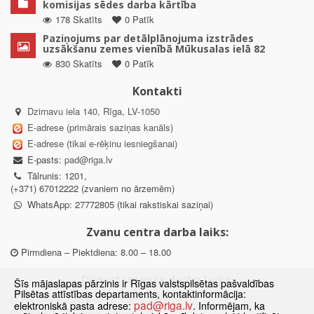
komisijas sēdes darba kārtība
178 Skatīts
0 Patīk
Paziņojums par detālplānojuma izstrādes
uzsākšanu zemes vienībā Mūkusalas ielā 82
830 Skatīts
0 Patīk
Kontakti
Dzirnavu iela 140, Rīga, LV-1050
E-adrese (primārais saziņas kanāls)
E-adrese (tikai e-rēķinu iesniegšanai)
E-pasts:
pad@riga.lv
Tālrunis: 1201,
(+371) 67012222 (zvaniem no ārzemēm)
WhatsApp: 27772805 (tikai rakstiskai saziņai)
Zvanu centra darba laiks:
Pirmdiena – Piektdiena: 8.00 – 18.00
Departamenta darba laiks:
Šīs mājaslapas pārzinis ir Rīgas valstspilsētas pašvaldības
Pilsētas attīstības departaments, kontaktinformācija:
Pirmdiena, Ceturtdiena: 8.30 – 18.00
pad@riga.lv
elektroniskā pasta adrese:
. Informējam, ka
Otrdiena, Trešdiena: 8.30 – 17.00