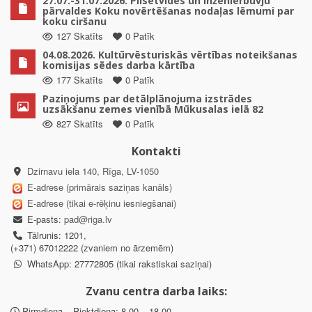
27.07.-31.07.2026. Pilsētvides un inženierbūvju
pārvaldes Koku novērtēšanas nodaļas lēmumi par
koku ciršanu
127 Skatīts
0 Patīk
04.08.2026. Kultūrvēsturiskās vērtības noteikšanas
komisijas sēdes darba kārtība
177 Skatīts
0 Patīk
Paziņojums par detālplānojuma izstrādes
uzsākšanu zemes vienībā Mūkusalas ielā 82
827 Skatīts
0 Patīk
Kontakti
Dzirnavu iela 140, Rīga, LV-1050
E-adrese (primārais saziņas kanāls)
E-adrese (tikai e-rēķinu iesniegšanai)
E-pasts:
pad@riga.lv
Tālrunis: 1201,
(+371) 67012222 (zvaniem no ārzemēm)
WhatsApp: 27772805 (tikai rakstiskai saziņai)
Zvanu centra darba laiks:
Pirmdiena – Piektdiena: 8.00 – 18.00