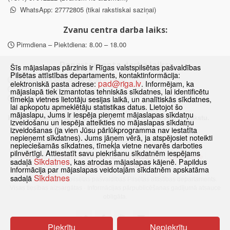
WhatsApp: 27772805 (tikai rakstiskai saziņai)
Zvanu centra darba laiks:
Pirmdiena – Piektdiena: 8.00 – 18.00
Departamenta darba laiks:
Šīs mājaslapas pārzinis ir Rīgas valstspilsētas pašvaldības
Pilsētas attīstības departaments, kontaktinformācija:
Pirmdiena, Ceturtdiena: 8.30 – 18.00
pad@riga.lv
elektroniskā pasta adrese:
. Informējam, ka
Otrdiena, Trešdiena: 8.30 – 17.00
mājaslapā tiek izmantotas tehniskās sīkdatnes, lai identificētu
Piektdiena: 8.30 – 15.00
tīmekļa vietnes lietotāju sesijas laikā, un analītiskās sīkdatnes,
lai apkopotu apmeklētāju statistikas datus. Lietojot šo
mājaslapu, Jums ir iespēja pieņemt mājaslapas sīkdatņu
Klātienes konsultācijas pieejamas tikai ar iepriekšēju pierakstu.
izveidošanu un iespēja atteikties no mājaslapas sīkdatņu
izveidošanas (ja vien Jūsu pārlūkprogramma nav iestatīta
nepieņemt sīkdatnes). Jums jāņem vērā, ja atspējosiet noteikti
nepieciešamās sīkdatnes, tīmekļa vietne nevarēs darboties
pilnvērtīgi. Attiestatīt savu piekrišanu sīkdatnēm iespējams
Sākums
Jaunumi
Biežāk uzdotie jautājumi
Lapas karte
Sīkdatnes
sadaļā
, kas atrodas mājaslapas kājenē. Papildus
Sīkdatnes
Kontakti
informācija par mājaslapas veidotajām sīkdatnēm apskatāma
Sīkdatnes
sadaļā
© 2021 Rīgas valstspilsētas pašvaldības Pilsētas attīstības departaments.
Visas tiesības aizsargātas
·
Informācijas pārpublicēšanas gadījumā atsauce
obligāta.
Piekrītu
Nepiekrītu