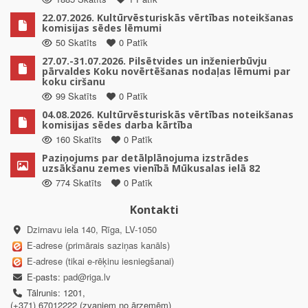
22.07.2026. Kultūrvēsturiskās vērtības noteikšanas
komisijas sēdes lēmumi
50 Skatīts
0 Patīk
27.07.-31.07.2026. Pilsētvides un inženierbūvju
pārvaldes Koku novērtēšanas nodaļas lēmumi par
koku ciršanu
99 Skatīts
0 Patīk
04.08.2026. Kultūrvēsturiskās vērtības noteikšanas
komisijas sēdes darba kārtība
160 Skatīts
0 Patīk
Paziņojums par detālplānojuma izstrādes
uzsākšanu zemes vienībā Mūkusalas ielā 82
774 Skatīts
0 Patīk
Kontakti
Dzirnavu iela 140, Rīga, LV-1050
E-adrese (primārais saziņas kanāls)
E-adrese (tikai e-rēķinu iesniegšanai)
E-pasts:
pad@riga.lv
Tālrunis: 1201,
(+371) 67012222 (zvaniem no ārzemēm)