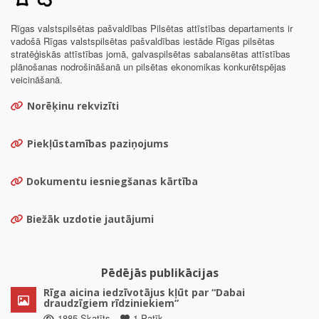
Rīgas valstspilsētas pašvaldības Pilsētas attīstības departaments ir
vadošā Rīgas valstspilsētas pašvaldības iestāde Rīgas pilsētas
stratēģiskās attīstības jomā, galvaspilsētas sabalansētas attīstības
plānošanas nodrošināšanā un pilsētas ekonomikas konkurētspējas
veicināšanā.
Norēķinu rekvizīti
Piekļūstamības paziņojums
Dokumentu iesniegšanas kārtība
Biežāk uzdotie jautājumi
Pēdējās publikācijas
Rīga aicina iedzīvotājus kļūt par “Dabai
draudzīgiem rīdziniekiem”
1885 Skatīts
1 Patīk