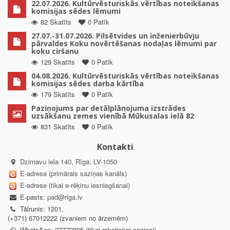
22.07.2026. Kultūrvēsturiskās vērtības noteikšanas
komisijas sēdes lēmumi
82 Skatīts
0 Patīk
27.07.-31.07.2026. Pilsētvides un inženierbūvju
pārvaldes Koku novērtēšanas nodaļas lēmumi par
koku ciršanu
129 Skatīts
0 Patīk
04.08.2026. Kultūrvēsturiskās vērtības noteikšanas
komisijas sēdes darba kārtība
179 Skatīts
0 Patīk
Paziņojums par detālplānojuma izstrādes
uzsākšanu zemes vienībā Mūkusalas ielā 82
831 Skatīts
0 Patīk
Kontakti
Dzirnavu iela 140, Rīga, LV-1050
E-adrese (primārais saziņas kanāls)
E-adrese (tikai e-rēķinu iesniegšanai)
E-pasts:
pad@riga.lv
Tālrunis: 1201,
(+371) 67012222 (zvaniem no ārzemēm)
WhatsApp: 27772805 (tikai rakstiskai saziņai)