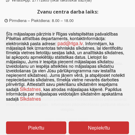
Zvanu centra darba laiks:
Pirmdiena – Piektdiena: 8.00 – 18.00
Departamenta darba laiks:
Šīs mājaslapas pārzinis ir Rīgas valstspilsētas pašvaldības
Pilsētas attīstības departaments, kontaktinformācija:
Pirmdiena, Ceturtdiena: 8.30 – 18.00
pad@riga.lv
elektroniskā pasta adrese:
. Informējam, ka
Otrdiena, Trešdiena: 8.30 – 17.00
mājaslapā tiek izmantotas tehniskās sīkdatnes, lai identificētu
Piektdiena: 8.30 – 15.00
tīmekļa vietnes lietotāju sesijas laikā, un analītiskās sīkdatnes,
lai apkopotu apmeklētāju statistikas datus. Lietojot šo
mājaslapu, Jums ir iespēja pieņemt mājaslapas sīkdatņu
Klātienes konsultācijas pieejamas tikai ar iepriekšēju pierakstu.
izveidošanu un iespēja atteikties no mājaslapas sīkdatņu
izveidošanas (ja vien Jūsu pārlūkprogramma nav iestatīta
nepieņemt sīkdatnes). Jums jāņem vērā, ja atspējosiet noteikti
nepieciešamās sīkdatnes, tīmekļa vietne nevarēs darboties
pilnvērtīgi. Attiestatīt savu piekrišanu sīkdatnēm iespējams
Sākums
Jaunumi
Biežāk uzdotie jautājumi
Lapas karte
Sīkdatnes
sadaļā
, kas atrodas mājaslapas kājenē. Papildus
Sīkdatnes
Kontakti
informācija par mājaslapas veidotajām sīkdatnēm apskatāma
Sīkdatnes
sadaļā
© 2021 Rīgas valstspilsētas pašvaldības Pilsētas attīstības departaments.
Visas tiesības aizsargātas
·
Informācijas pārpublicēšanas gadījumā atsauce
obligāta.
Piekrītu
Nepiekrītu
Pārslēgties uz www versiju