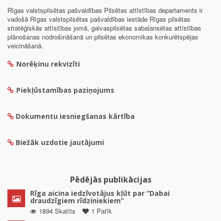
Rīgas valstspilsētas pašvaldības Pilsētas attīstības departaments ir
vadošā Rīgas valstspilsētas pašvaldības iestāde Rīgas pilsētas
stratēģiskās attīstības jomā, galvaspilsētas sabalansētas attīstības
plānošanas nodrošināšanā un pilsētas ekonomikas konkurētspējas
veicināšanā.
Norēķinu rekvizīti
Piekļūstamības paziņojums
Dokumentu iesniegšanas kārtība
Biežāk uzdotie jautājumi
Pēdējās publikācijas
Rīga aicina iedzīvotājus kļūt par “Dabai
draudzīgiem rīdziniekiem”
1894 Skatīts
1 Patīk