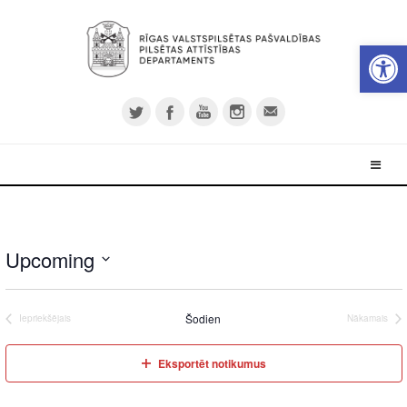
Open 
Upcoming
Select
date.
Šodien
Iepriekšējais
Nākamais
Eksportēt notikumus