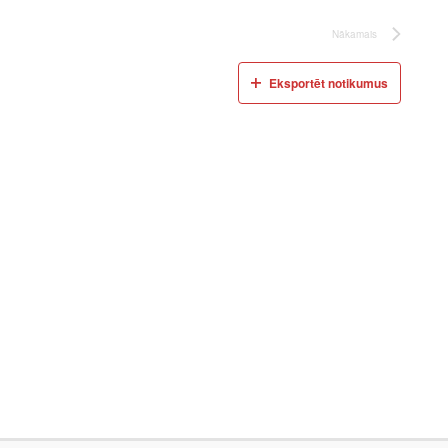
Nākamais
Eksportēt notikumus