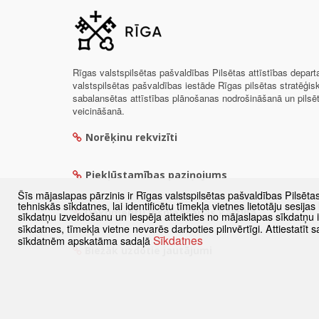
Rīgas valstspilsētas pašvaldības Pilsētas attīstības depar
valstspilsētas pašvaldības iestāde Rīgas pilsētas stratēģis
sabalansētas attīstības plānošanas nodrošināšanā un pils
veicināšanā.
Norēķinu rekvizīti
Piekļūstamības paziņojums
Šīs mājaslapas pārzinis ir Rīgas valstspilsētas pašvaldības Pilsēta
tehniskās sīkdatnes, lai identificētu tīmekļa vietnes lietotāju sesij
Dokumentu iesniegšanas kārtība
sīkdatņu izveidošanu un iespēja atteikties no mājaslapas sīkdatņu
sīkdatnes, tīmekļa vietne nevarēs darboties pilnvērtīgi. Attiestatī
Sīkdatnes
sīkdatnēm apskatāma sadaļā
Biežāk uzdotie jautājumi