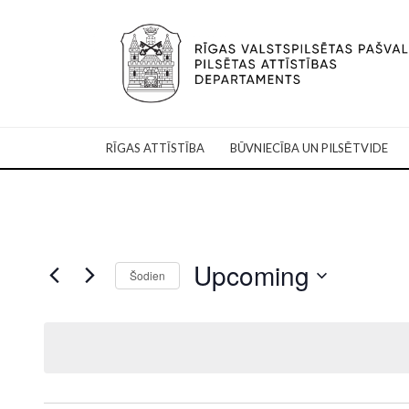
RĪGAS ATTĪSTĪBA
BŪVNIECĪBA UN PILSĒTVIDE
Upcoming
Šodien
Select
date.