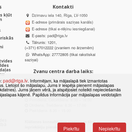
s
Kontakti
s kļūt
Dzirnavu iela 140, Rīga, LV-1050
m
E-adrese (primārais saziņas kanāls)
E-adrese (tikai e-rēķinu iesniegšanai)
k
E-pasts:
pad@riga.lv
uriskās
Tālrunis: 1201,
mi
(+371) 67012222 (zvaniem no ārzemēm)
WhatsApp: 27772805 (tikai rakstiskai
saziņai)
ētvides
aldes
daļas
Zvanu centra darba laiks:
nu
Pirmdiena – Piektdiena: 8.00 – 18.00
pad@riga.lv
e:
. Informējam, ka mājaslapā tiek izmantotas
datus. Lietojot šo mājaslapu, Jums ir iespēja pieņemt mājaslapas
uriskās
kdatnes). Jums jāņem vērā, ja atspējosiet noteikti nepieciešamās
Departamenta darba laiks:
ājaslapas kājenē. Papildus informācija par mājaslapas veidotajām
Pirmdiena, Ceturtdiena: 8.30 – 18.00
Otrdiena, Trešdiena: 8.30 – 17.00
Piektdiena: 8.30 – 15.00
des
Klātienes konsultācijas pieejamas tikai ar
ībā
iepriekšēju pierakstu.
Piekrītu
Nepiekrītu