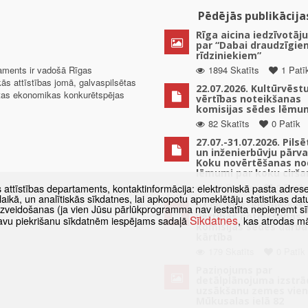
Pēdējās publikācija
Rīga aicina iedzīvotāju
par “Dabai draudzīgie
rīdziniekiem”
taments ir vadošā Rīgas
1894 Skatīts
1 Patī
kās attīstības jomā, galvaspilsētas
22.07.2026. Kultūrvēst
ētas ekonomikas konkurētspējas
vērtības noteikšanas
komisijas sēdes lēmu
82 Skatīts
0 Patīk
27.07.-31.07.2026. Pils
un inženierbūvju pārv
Koku novērtēšanas no
lēmumi par koku cirša
129 Skatīts
0 Patīk
s attīstības departaments, kontaktinformācija: elektroniskā pasta adres
as laikā, un analītiskās sīkdatnes, lai apkopotu apmeklētāju statistikas 
04.08.2026. Kultūrvēst
 izveidošanas (ja vien Jūsu pārlūkprogramma nav iestatīta nepieņemt sī
vērtības noteikšanas
Sīkdatnes
t savu piekrišanu sīkdatnēm iespējams sadaļā
, kas atrodas m
komisijas sēdes darba
kārtība
179 Skatīts
0 Patīk
Paziņojums par
detālplānojuma izstrā
uzsākšanu zemes vien
Mūkusalas ielā 82