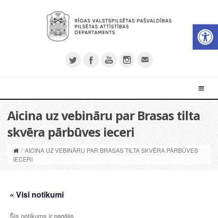
Open 
Aicina uz vebināru par Brasas tilta
skvēra pārbūves ieceri
/
AICINA UZ VEBINĀRU PAR BRASAS TILTA SKVĒRA PĀRBŪVES
IECERI
« Visi notikumi
Šis notikums ir pagājis.