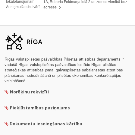
lokālplānojumam
1A, Roberta Feldmaņa ielā 2 un zemes vienībā bez
Anniņmuižas bulvārī
adreses
Rīgas valstspilsētas pašvaldības Pilsētas attīstības departaments ir
vadošā Rīgas valstspilsētas pašvaldības iestāde Rīgas pilsētas
stratēģiskās attīstības jomā, galvaspilsētas sabalansētas attīstības
plānošanas nodrošināšanā un pilsētas ekonomikas konkurētspējas
veicināšanā.
Norēķinu rekvizīti
Piekļūstamības paziņojums
Dokumentu iesniegšanas kārtība