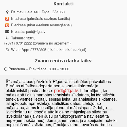
Kontakti
Dzirnavu iela 140, Rīga, LV-1050
E-adrese (primārais saziņas kanāls)
E-adrese (tikai e-rēķinu iesniegšanai)
E-pasts:
pad@riga.lv
Tālrunis: 1201,
(+371) 67012222 (zvaniem no ārzemēm)
WhatsApp: 27772805 (tikai rakstiskai saziņai)
Zvanu centra darba laiks:
Pirmdiena – Piektdiena: 8.00 – 18.00
Departamenta darba laiks:
Šīs mājaslapas pārzinis ir Rīgas valstspilsētas pašvaldības
Pilsētas attīstības departaments, kontaktinformācija:
Pirmdiena, Ceturtdiena: 8.30 – 18.00
pad@riga.lv
elektroniskā pasta adrese:
. Informējam, ka
Otrdiena, Trešdiena: 8.30 – 17.00
mājaslapā tiek izmantotas tehniskās sīkdatnes, lai identificētu
Piektdiena: 8.30 – 15.00
tīmekļa vietnes lietotāju sesijas laikā, un analītiskās sīkdatnes,
lai apkopotu apmeklētāju statistikas datus. Lietojot šo
mājaslapu, Jums ir iespēja pieņemt mājaslapas sīkdatņu
Klātienes konsultācijas pieejamas tikai ar iepriekšēju pierakstu.
izveidošanu un iespēja atteikties no mājaslapas sīkdatņu
izveidošanas (ja vien Jūsu pārlūkprogramma nav iestatīta
nepieņemt sīkdatnes). Jums jāņem vērā, ja atspējosiet noteikti
nepieciešamās sīkdatnes, tīmekļa vietne nevarēs darboties