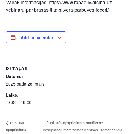
Vairāk informācijas:
https://www.rdpad.lv/aicina-uz-
vebinaru-par-brasas-tilta-skvera-parbuves-ieceri/
Add to calendar
DETAĻAS
Datums:
2025.gada 28. maijs
Laiks:
18:00 - 19:30
Publiskās apspriešanas sanāksme
Publiskā
apspriešana
detālplānojumam zemes vienībās Brēmenes ielā