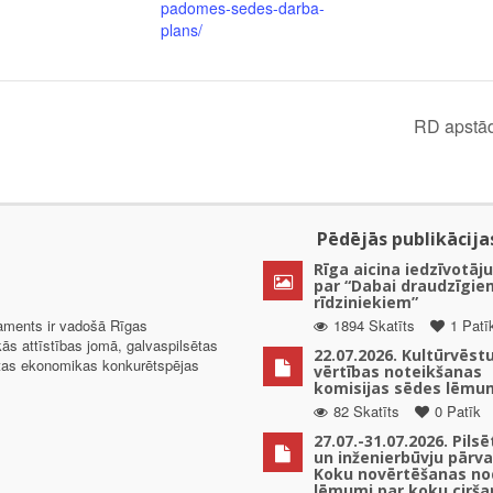
padomes-sedes-darba-
plans/
RD apstād
Pēdējās publikācija
Rīga aicina iedzīvotāju
par “Dabai draudzīgie
rīdziniekiem”
taments ir vadošā Rīgas
1894 Skatīts
1 Patī
kās attīstības jomā, galvaspilsētas
22.07.2026. Kultūrvēst
ētas ekonomikas konkurētspējas
vērtības noteikšanas
komisijas sēdes lēmu
82 Skatīts
0 Patīk
27.07.-31.07.2026. Pils
un inženierbūvju pārv
Koku novērtēšanas no
lēmumi par koku cirša