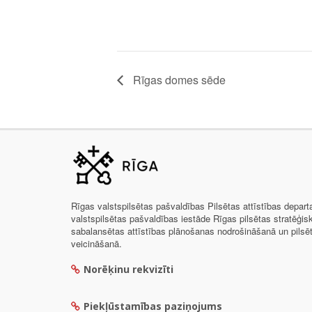
Rīgas domes sēde
Rīgas valstspilsētas pašvaldības Pilsētas attīstības depar
valstspilsētas pašvaldības iestāde Rīgas pilsētas stratēģis
sabalansētas attīstības plānošanas nodrošināšanā un pils
veicināšanā.
Norēķinu rekvizīti
Piekļūstamības paziņojums