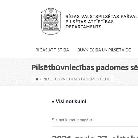
RĪGAS ATTĪSTĪBA
BŪVNIECĪBA UN PILSĒTVIDE
Pilsētbūvniecības padomes s
/
PILSĒTBŪVNIECĪBAS PADOMES SĒDE
« Visi notikumi
Šis notikums ir pagājis.