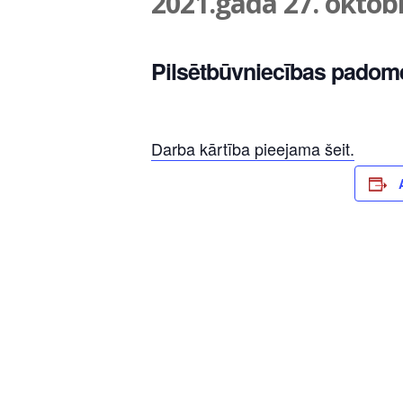
2021.gada 27. oktobr
Pilsētbūvniecības padom
Darba kārtība pieejama šeit.