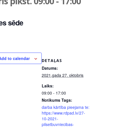
is plkst. 09:00
-
17:00
es sēde
Add to calendar
DETAĻAS
Datums:
2021.gada 27. oktobris
Laiks:
09:00 - 17:00
Notikums Tags:
darba kārtība pieejama te:
https://www.rdpad.lv/27-
10-2021-
pilsetbuvniecibas-