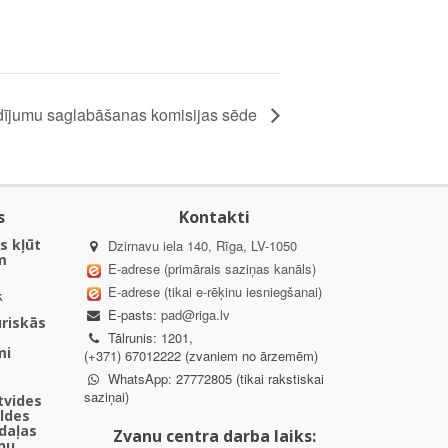
ījumu saglabāšanas komisijas sēde
s
Kontakti
s kļūt
Dzirnavu iela 140, Rīga, LV-1050
m
E-adrese (primārais saziņas kanāls)
E-adrese (tikai e-rēķinu iesniegšanai)
k
E-pasts:
pad@riga.lv
uriskās
Tālrunis: 1201,
mi
(+371) 67012222 (zvaniem no ārzemēm)
WhatsApp: 27772805 (tikai rakstiskai
saziņai)
ētvides
aldes
daļas
Zvanu centra darba laiks:
nu