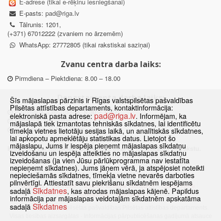
E-adrese (tikai e-rēķinu iesniegšanai)
E-pasts:
pad@riga.lv
Tālrunis: 1201,
(+371) 67012222 (zvaniem no ārzemēm)
WhatsApp: 27772805 (tikai rakstiskai saziņai)
Zvanu centra darba laiks:
Pirmdiena – Piektdiena: 8.00 – 18.00
Departamenta darba laiks:
Šīs mājaslapas pārzinis ir Rīgas valstspilsētas pašvaldības
Pilsētas attīstības departaments, kontaktinformācija:
Pirmdiena, Ceturtdiena: 8.30 – 18.00
pad@riga.lv
elektroniskā pasta adrese:
. Informējam, ka
Otrdiena, Trešdiena: 8.30 – 17.00
mājaslapā tiek izmantotas tehniskās sīkdatnes, lai identificētu
Piektdiena: 8.30 – 15.00
tīmekļa vietnes lietotāju sesijas laikā, un analītiskās sīkdatnes,
lai apkopotu apmeklētāju statistikas datus. Lietojot šo
mājaslapu, Jums ir iespēja pieņemt mājaslapas sīkdatņu
Klātienes konsultācijas pieejamas tikai ar iepriekšēju pierakstu.
izveidošanu un iespēja atteikties no mājaslapas sīkdatņu
izveidošanas (ja vien Jūsu pārlūkprogramma nav iestatīta
nepieņemt sīkdatnes). Jums jāņem vērā, ja atspējosiet noteikti
nepieciešamās sīkdatnes, tīmekļa vietne nevarēs darboties
pilnvērtīgi. Attiestatīt savu piekrišanu sīkdatnēm iespējams
Sākums
Jaunumi
Biežāk uzdotie jautājumi
Lapas karte
Sīkdatnes
sadaļā
, kas atrodas mājaslapas kājenē. Papildus
Sīkdatnes
Kontakti
informācija par mājaslapas veidotajām sīkdatnēm apskatāma
Sīkdatnes
sadaļā
© 2021 Rīgas valstspilsētas pašvaldības Pilsētas attīstības departaments.
Visas tiesības aizsargātas
·
Informācijas pārpublicēšanas gadījumā atsauce