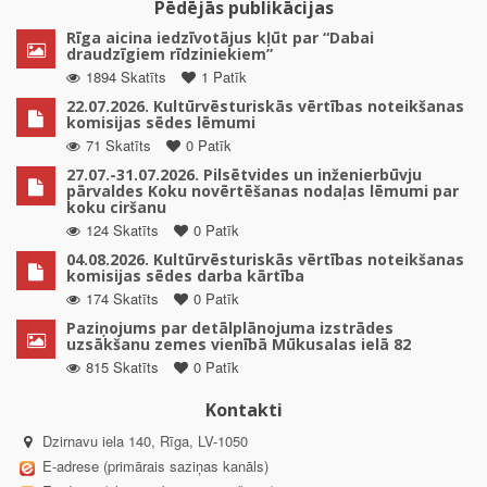
Pēdējās publikācijas
Rīga aicina iedzīvotājus kļūt par “Dabai
draudzīgiem rīdziniekiem”
1894 Skatīts
1 Patīk
22.07.2026. Kultūrvēsturiskās vērtības noteikšanas
komisijas sēdes lēmumi
71 Skatīts
0 Patīk
27.07.-31.07.2026. Pilsētvides un inženierbūvju
pārvaldes Koku novērtēšanas nodaļas lēmumi par
koku ciršanu
124 Skatīts
0 Patīk
04.08.2026. Kultūrvēsturiskās vērtības noteikšanas
komisijas sēdes darba kārtība
174 Skatīts
0 Patīk
Paziņojums par detālplānojuma izstrādes
uzsākšanu zemes vienībā Mūkusalas ielā 82
815 Skatīts
0 Patīk
Kontakti
Dzirnavu iela 140, Rīga, LV-1050
E-adrese (primārais saziņas kanāls)