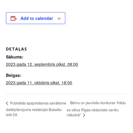
Add to calendar
DETAĻAS
Sākums:
2023.gada 12. septembris plkst. 08:00
Beigas:
2023.gada 11. oktobris plkst. 18:00
Bērnu un jauniešu konkurss “Kādu
Publiskās apspriešanas sanāksme
detālplānojuma redakcijai Bukaišu
es vēlos Rīgas vēsturisko centru
ielā 2A
nākotnē”