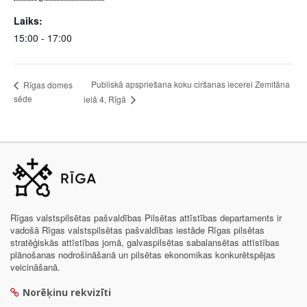
Laiks:
15:00 - 17:00
Publiskā apspriešana koku ciršanas iecerei Zemitāna
Rīgas domes
sēde
ielā 4, Rīgā
Rīgas valstspilsētas pašvaldības Pilsētas attīstības departaments ir
vadošā Rīgas valstspilsētas pašvaldības iestāde Rīgas pilsētas
stratēģiskās attīstības jomā, galvaspilsētas sabalansētas attīstības
plānošanas nodrošināšanā un pilsētas ekonomikas konkurētspējas
veicināšanā.
Norēķinu rekvizīti