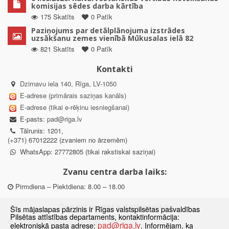
komisijas sēdes darba kārtība
175 Skatīts
0 Patīk
Paziņojums par detālplānojuma izstrādes
uzsākšanu zemes vienībā Mūkusalas ielā 82
821 Skatīts
0 Patīk
Kontakti
Dzirnavu iela 140, Rīga, LV-1050
E-adrese (primārais saziņas kanāls)
E-adrese (tikai e-rēķinu iesniegšanai)
E-pasts:
pad@riga.lv
Tālrunis: 1201,
(+371) 67012222 (zvaniem no ārzemēm)
WhatsApp: 27772805 (tikai rakstiskai saziņai)
Zvanu centra darba laiks:
Pirmdiena – Piektdiena: 8.00 – 18.00
Departamenta darba laiks:
Šīs mājaslapas pārzinis ir Rīgas valstspilsētas pašvaldības
Pilsētas attīstības departaments, kontaktinformācija:
Pirmdiena, Ceturtdiena: 8.30 – 18.00
pad@riga.lv
elektroniskā pasta adrese:
. Informējam, ka