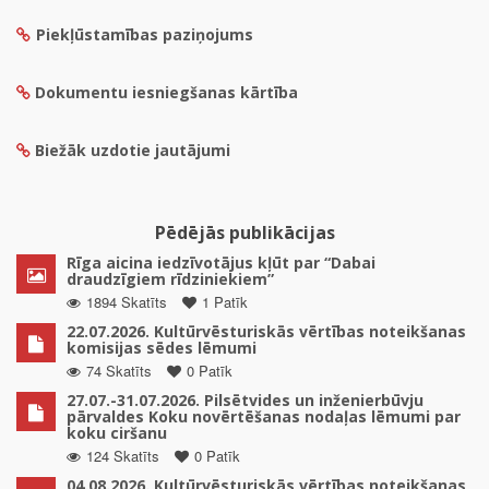
Piekļūstamības paziņojums
Dokumentu iesniegšanas kārtība
Biežāk uzdotie jautājumi
Pēdējās publikācijas
Rīga aicina iedzīvotājus kļūt par “Dabai
draudzīgiem rīdziniekiem”
1894 Skatīts
1 Patīk
22.07.2026. Kultūrvēsturiskās vērtības noteikšanas
komisijas sēdes lēmumi
74 Skatīts
0 Patīk
27.07.-31.07.2026. Pilsētvides un inženierbūvju
pārvaldes Koku novērtēšanas nodaļas lēmumi par
koku ciršanu
124 Skatīts
0 Patīk
04.08.2026. Kultūrvēsturiskās vērtības noteikšanas