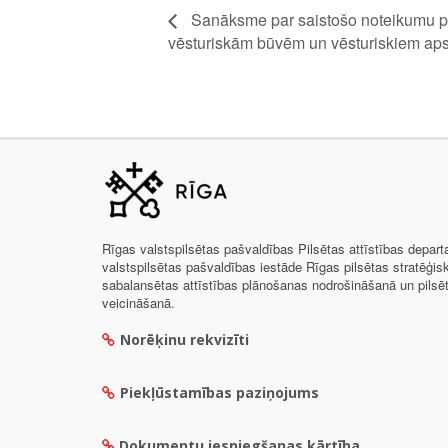
Sanāksme par saistošo noteikumu pro
vēsturiskām būvēm un vēsturiskiem apst
Rīgas valstspilsētas pašvaldības Pilsētas attīstības depar
valstspilsētas pašvaldības iestāde Rīgas pilsētas stratēģis
sabalansētas attīstības plānošanas nodrošināšanā un pils
veicināšanā.
Norēķinu rekvizīti
Piekļūstamības paziņojums
Dokumentu iesniegšanas kārtība