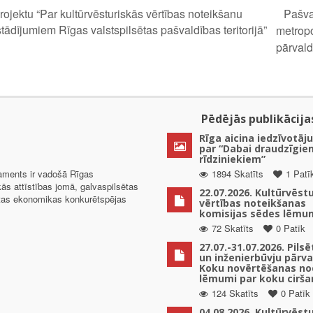
Pašva
jektu “Par kultūrvēsturiskās vērtības noteikšanu
ādījumiem Rīgas valstspilsētas pašvaldības teritorijā”
metropo
pārval
Pēdējās publikācija
Rīga aicina iedzīvotāju
par “Dabai draudzīgie
rīdziniekiem”
taments ir vadošā Rīgas
1894 Skatīts
1 Patī
kās attīstības jomā, galvaspilsētas
22.07.2026. Kultūrvēst
ētas ekonomikas konkurētspējas
vērtības noteikšanas
komisijas sēdes lēmu
72 Skatīts
0 Patīk
27.07.-31.07.2026. Pils
un inženierbūvju pārv
Koku novērtēšanas no
lēmumi par koku cirša
124 Skatīts
0 Patīk
04.08.2026. Kultūrvēst