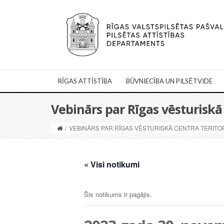
RĪGAS ATTĪSTĪBA
BŪVNIECĪBA UN PILSĒTVIDE
Vebinārs par Rīgas vēsturiskā
/
VEBINĀRS PAR RĪGAS VĒSTURISKĀ CENTRA TERITO
« Visi notikumi
Šis notikums ir pagājis.