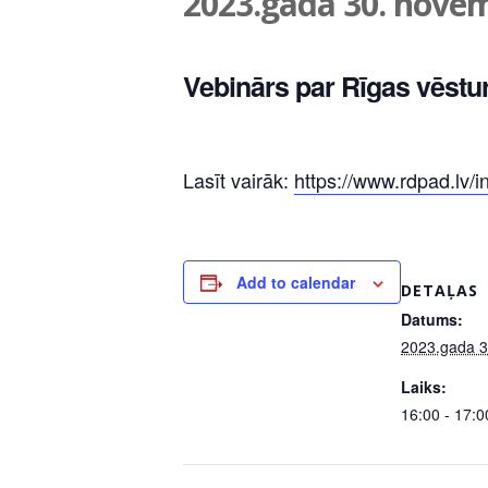
2023.gada 30. novemb
Vebinārs par Rīgas vēstur
Lasīt vairāk:
https://www.rdpad.lv/i
Add to calendar
DETAĻAS
Datums:
2023.gada 3
Laiks:
16:00 - 17:0