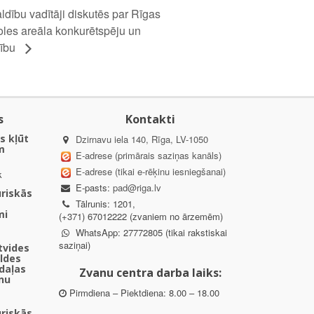
ldību vadītāji diskutēs par Rīgas
les areāla konkurētspēju un
dību
s
Kontakti
s kļūt
Dzirnavu iela 140, Rīga, LV-1050
m
E-adrese (primārais saziņas kanāls)
E-adrese (tikai e-rēķinu iesniegšanai)
k
E-pasts:
pad@riga.lv
uriskās
Tālrunis: 1201,
mi
(+371) 67012222 (zvaniem no ārzemēm)
WhatsApp: 27772805 (tikai rakstiskai
saziņai)
ētvides
aldes
daļas
Zvanu centra darba laiks:
nu
Pirmdiena – Piektdiena: 8.00 – 18.00
uriskās