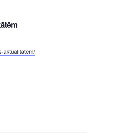
itātēm
s-aktualitatem/