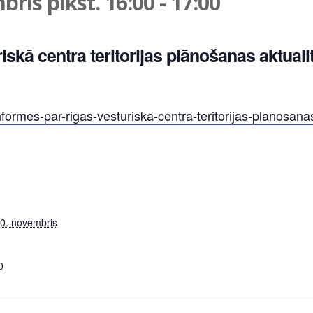
ris plkst. 16:00
-
17:00
iskā centra teritorijas plānošanas aktual
nformes-par-rigas-vesturiska-centra-teritorijas-planosana
0. novembris
0