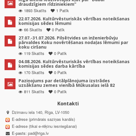
draudzīgiem rīdziniekiem”
1893 Skatīts
1 Patīk
22.07.2026. Kultūrvēsturiskās vērtības noteikšanas
komisijas sēdes lēmumi
66 Skatīts
0 Patīk
27.07.-31.07.2026. Pilsētvides un inženierbūvju
pārvaldes Koku novērtēšanas nodaļas lēmumi par
koku ciršanu
119 Skatīts
0 Patīk
04.08.2026. Kultūrvēsturiskās vērtības noteikšanas
komisijas sēdes darba kārtība
170 Skatīts
0 Patīk
Paziņojums par detālplānojuma izstrādes
uzsākšanu zemes vienībā Mūkusalas ielā 82
811 Skatīts
0 Patīk
Kontakti
Dzirnavu iela 140, Rīga, LV-1050
E-adrese (primārais saziņas kanāls)
E-adrese (tikai e-rēķinu iesniegšanai)
E-pasts:
pad@riga.lv