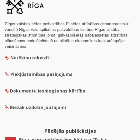
Rīgas valstspilsētas pašvaldības Pilsētas attīstības departaments ir
vadošā Rīgas valstspilsētas pašvaldības iestāde Rīgas pilsētas
stratēģiskās attīstības jomā, galvaspilsētas sabalansētas attīstības
plānošanas nodrošināšanā un pilsētas ekonomikas konkurētspējas
veicināšanā.
Norēķinu rekvizīti
Piekļūstamības paziņojums
Dokumentu iesniegšanas kārtība
Biežāk uzdotie jautājumi
Pēdējās publikācijas
Rīga aicina iedzīvotājus kļūt par “Dabai