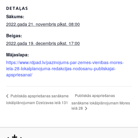
DETAĻAS
Sākums:
2022.gada 21. novembris plkst. 08:00
Beigas:
2022.gada 19. decembris plkst. 17:00
Mājaslapa:
https://www.rdpad.lv/pazinojums-par-zemes-vienibas-mores-
iela-28-lokalplanojuma-redakcijas-nodosanu-publiskajai-
apspriesanai/
Publiskās apspriešanas
Publiskās apspriešanas sanāksme
lokālplānojumam Dzelzavas ielā 131
sanāksme lokālplānojumam Mores
ielā 28