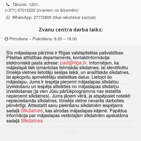
Tālrunis: 1201,
(+371) 67012222 (zvaniem no ārzemēm)
WhatsApp: 27772805 (tikai rakstiskai saziņai)
Zvanu centra darba laiks:
Pirmdiena – Piektdiena: 8.00 – 18.00
Departamenta darba laiks:
Šīs mājaslapas pārzinis ir Rīgas valstspilsētas pašvaldības
Pilsētas attīstības departaments, kontaktinformācija:
Pirmdiena, Ceturtdiena: 8.30 – 18.00
pad@riga.lv
elektroniskā pasta adrese:
. Informējam, ka
Otrdiena, Trešdiena: 8.30 – 17.00
mājaslapā tiek izmantotas tehniskās sīkdatnes, lai identificētu
Piektdiena: 8.30 – 15.00
tīmekļa vietnes lietotāju sesijas laikā, un analītiskās sīkdatnes,
lai apkopotu apmeklētāju statistikas datus. Lietojot šo
mājaslapu, Jums ir iespēja pieņemt mājaslapas sīkdatņu
Klātienes konsultācijas pieejamas tikai ar iepriekšēju pierakstu.
izveidošanu un iespēja atteikties no mājaslapas sīkdatņu
izveidošanas (ja vien Jūsu pārlūkprogramma nav iestatīta
nepieņemt sīkdatnes). Jums jāņem vērā, ja atspējosiet noteikti
nepieciešamās sīkdatnes, tīmekļa vietne nevarēs darboties
pilnvērtīgi. Attiestatīt savu piekrišanu sīkdatnēm iespējams
Sākums
Jaunumi
Biežāk uzdotie jautājumi
Lapas karte
Sīkdatnes
sadaļā
, kas atrodas mājaslapas kājenē. Papildus
Sīkdatnes
Kontakti
informācija par mājaslapas veidotajām sīkdatnēm apskatāma
Sīkdatnes
sadaļā
© 2021 Rīgas valstspilsētas pašvaldības Pilsētas attīstības departaments.
Visas tiesības aizsargātas
·
Informācijas pārpublicēšanas gadījumā atsauce
obligāta.