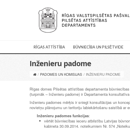
RĪGAS ATTĪSTĪBA
BŪVNIECĪBA UN PILSĒTVIDE
Inženieru padome
/
PADOMES UN KOMISIJAS
/
INŽENIERU PADOME
Rīgas domes Pilsētas attīstības departamenta būvniecības 
(turpmāk – Inženieru padome) ir Departamenta konsultatīva i
Inženieru padomes mērķis ir sniegt konsultācijas un koncep
novietņu plānojumu un teritoriju labiekārtošanu saistībā ar
Inženieru padomes funkcijas
:
vērtēt būvniecības ieceru atbilstību Latvijas būvno
kabineta 30.09.2014. noteikumiem Nr. 574 „Noteiku