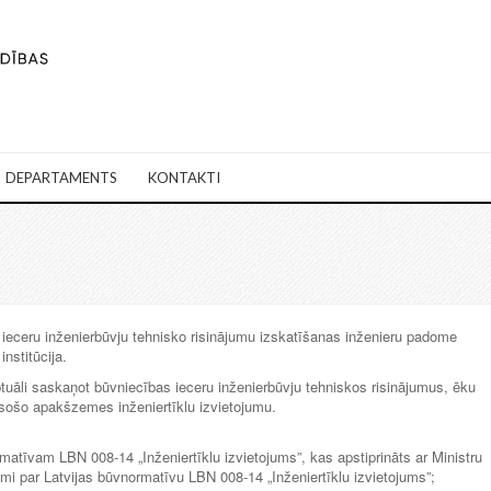
DEPARTAMENTS
KONTAKTI
ieceru inženierbūvju tehnisko risinājumu izskatīšanas inženieru padome
nstitūcija.
tuāli saskaņot būvniecības ieceru inženierbūvju tehniskos risinājumus, ēku
 esošo apakšzemes inženiertīklu izvietojumu.
rmatīvam LBN 008-14 „Inženiertīklu izvietojums”, kas apstiprināts ar Ministru
mi par Latvijas būvnormatīvu LBN 008-14 „Inženiertīklu izvietojums”;