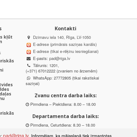
s
Kontakti
s kļūt
Dzirnavu iela 140, Rīga, LV-1050
m
E-adrese (primārais saziņas kanāls)
E-adrese (tikai e-rēķinu iesniegšanai)
k
E-pasts:
pad@riga.lv
uriskās
Tālrunis: 1201,
mi
(+371) 67012222 (zvaniem no ārzemēm)
WhatsApp: 27772805 (tikai rakstiskai
saziņai)
ētvides
aldes
daļas
Zvanu centra darba laiks:
nu
Pirmdiena – Piektdiena: 8.00 – 18.00
uriskās
Departamenta darba laiks:
Pirmdiena, Ceturtdiena: 8.30 – 18.00
Otrdiena, Trešdiena: 8.30 – 17.00
pad@riga.lv
e:
. Informējam, ka mājaslapā tiek izmantotas
Piektdiena: 8.30 – 15.00