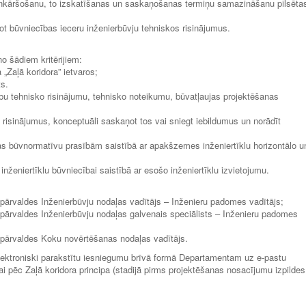
enkāršošanu, to izskatīšanas un saskaņošanas termiņu samazināšanu pilsēta
t būvniecības ieceru inženierbūvju tehniskos risinājumus.
no šādiem kritērijiem:
„Zaļā koridora” ietvaros;
ts.
ību tehnisko risinājumu, tehnisko noteikumu, būvatļaujas projektēšanas
 risinājumus, konceptuāli saskaņot tos vai sniegt iebildumus un norādīt
jas būvnormatīvu prasībām saistībā ar apakšzemes inženiertīklu horizontālo u
inženiertīklu būvniecībai saistībā ar esošo inženiertīklu izvietojumu.
 pārvaldes Inženierbūvju nodaļas vadītājs – Inženieru padomes vadītājs;
 pārvaldes Inženierbūvju nodaļas galvenais speciālists – Inženieru padomes
 pārvaldes Koku novērtēšanas nodaļas vadītājs.
 elektroniski parakstītu iesniegumu brīvā formā Departamentam uz e-pastu
ai pēc Zaļā koridora principa (stadijā pirms projektēšanas nosacījumu izpildes