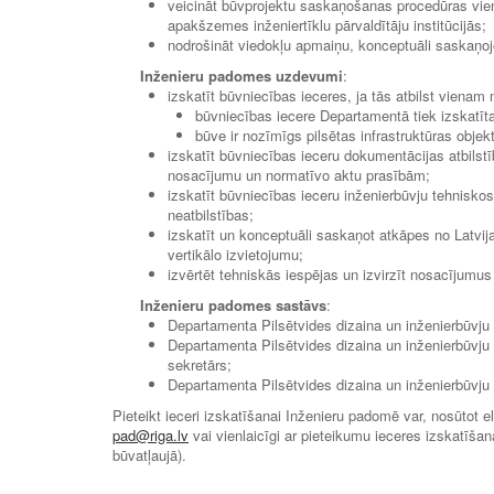
veicināt būvprojektu saskaņošanas procedūras vi
apakšzemes inženiertīklu pārvaldītāju institūcijās;
nodrošināt viedokļu apmaiņu, konceptuāli saskaņojo
Inženieru padomes uzdevumi
:
izskatīt būvniecības ieceres, ja tās atbilst vienam 
būvniecības iecere Departamentā tiek izskatīta 
būve ir nozīmīgs pilsētas infrastruktūras objek
izskatīt būvniecības ieceru dokumentācijas atbilst
nosacījumu un normatīvo aktu prasībām;
izskatīt būvniecības ieceru inženierbūvju tehniskos
neatbilstības;
izskatīt un konceptuāli saskaņot atkāpes no Latvi
vertikālo izvietojumu;
izvērtēt tehniskās iespējas un izvirzīt nosacījumus 
Inženieru padomes sastāvs
:
Departamenta Pilsētvides dizaina un inženierbūvju
Departamenta Pilsētvides dizaina un inženierbūvju
sekretārs;
Departamenta Pilsētvides dizaina un inženierbūvju
Pieteikt ieceri izskatīšanai Inženieru padomē var, nosūtot
pad@riga.lv
vai vienlaicīgi ar pieteikumu ieceres izskatīšan
būvatļaujā).