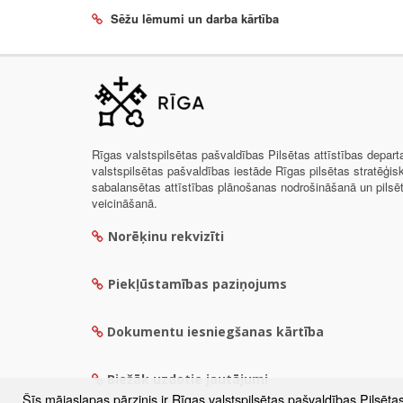
Sēžu lēmumi un darba kārtība
Rīgas valstspilsētas pašvaldības Pilsētas attīstības depar
valstspilsētas pašvaldības iestāde Rīgas pilsētas stratēģis
sabalansētas attīstības plānošanas nodrošināšanā un pils
veicināšanā.
Norēķinu rekvizīti
Piekļūstamības paziņojums
Dokumentu iesniegšanas kārtība
Biežāk uzdotie jautājumi
Šīs mājaslapas pārzinis ir Rīgas valstspilsētas pašvaldības Pilsēta