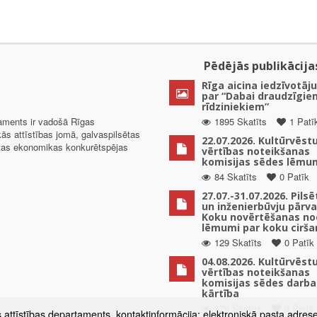
Pēdējās publikācija
Rīga aicina iedzīvotāju
par “Dabai draudzīgie
rīdziniekiem”
taments ir vadošā Rīgas
1895 Skatīts
1 Patī
kās attīstības jomā, galvaspilsētas
22.07.2026. Kultūrvēst
ētas ekonomikas konkurētspējas
vērtības noteikšanas
komisijas sēdes lēmu
84 Skatīts
0 Patīk
27.07.-31.07.2026. Pils
un inženierbūvju pārv
Koku novērtēšanas no
lēmumi par koku cirša
129 Skatīts
0 Patīk
04.08.2026. Kultūrvēst
vērtības noteikšanas
komisijas sēdes darba
kārtība
179 Skatīts
0 Patīk
s attīstības departaments, kontaktinformācija: elektroniskā pasta adres