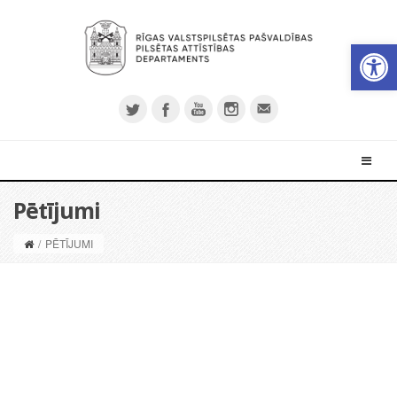
Open 
Pētījumi
/
PĒTĪJUMI