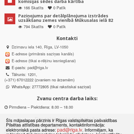
komisijas sēdes darba kārtība
166 Skatīts
0 Patīk
Paziņojums par detālplānojuma izstrādes
uzsākšanu zemes vienībā Mūkusalas ielā 82
794 Skatīts
0 Patīk
Kontakti
Dzirnavu iela 140, Rīga, LV-1050
E-adrese (primārais saziņas kanāls)
E-adrese (tikai e-rēķinu iesniegšanai)
E-pasts:
pad@riga.lv
Tālrunis: 1201,
(+371) 67012222 (zvaniem no ārzemēm)
WhatsApp: 27772805 (tikai rakstiskai saziņai)
Zvanu centra darba laiks:
Pirmdiena – Piektdiena: 8.00 – 18.00
Departamenta darba laiks:
Šīs mājaslapas pārzinis ir Rīgas valstspilsētas pašvaldības
Pilsētas attīstības departaments, kontaktinformācija:
Pirmdiena, Ceturtdiena: 8.30 – 18.00
pad@riga.lv
elektroniskā pasta adrese:
. Informējam, ka
Otrdiena, Trešdiena: 8.30 – 17.00