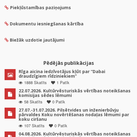
Piekļūstamības paziņojums
Dokumentu iesniegšanas kārtība
Biežāk uzdotie jautājumi
Pēdējās publikācijas
Rīga aicina iedzīvotājus kļūt par “Dabai
draudzīgiem rīdziniekiem”
1888 Skatīts
1 Patīk
22.07.2026. Kultūrvēsturiskās vērtības noteikšanas
komisijas sēdes lēmumi
58 Skatīts
0 Patīk
27.07.-31.07.2026. Pilsētvides un inženierbūvju
pārvaldes Koku novērtēšanas nodaļas lēmumi par
koku ciršanu
107 Skatīts
0 Patīk
04.08.2026. Kultūrvēsturiskās vērtības noteikšanas