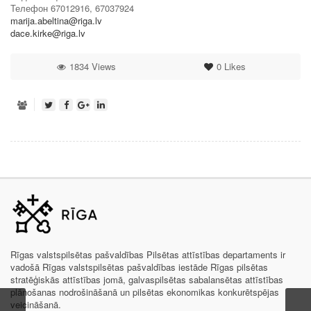
Телефон 67012916, 67037924
marija.abeltina@riga.lv
dace.kirke@riga.lv
1834 Views
0
Likes
Rīgas valstspilsētas pašvaldības Pilsētas attīstības departaments ir
vadošā Rīgas valstspilsētas pašvaldības iestāde Rīgas pilsētas
stratēģiskās attīstības jomā, galvaspilsētas sabalansētas attīstības
plānošanas nodrošināšanā un pilsētas ekonomikas konkurētspējas
veicināšanā.