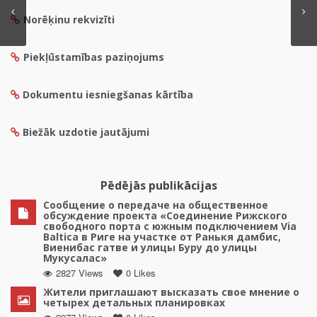
Norēķinu rekvizīti
Piekļūstamības paziņojums
Dokumentu iesniegšanas kārtība
Biežāk uzdotie jautājumi
Pēdējās publikācijas
Сообщение о передаче на общественное
обсуждение проекта «Соединение Рижского
свободного порта с южным подключением Via
Baltica в Риге на участке от Ранькя дамбис,
Виенибас гатве и улицы Буру до улицы
Мукусалас»
2827 Views
0 Likes
Жители приглашают высказать свое мнение о
четырех детальных планировках