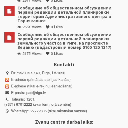
2977 Views
0 Likes
Сообщение об общественном обсуждении
первой редакции детальной планировки
территории Административного центра в
Торнякалнсе
2651 Views
0 Likes
Сообщение об общественном обсуждении
первой редакции детальной планировки
земельного участка в Риге, на проспекте
Вецакю (кадастровый номер 0100 120 1317)
2175 Views
0 Likes
Kontakti
Dzirnavu iela 140, Rīga, LV-1050
E-adrese (primārais saziņas kanāls)
E-adrese (tikai e-rēķinu iesniegšanai)
E-pasts:
pad@riga.lv
Tālrunis: 1201,
(+371) 67012222 (zvaniem no ārzemēm)
WhatsApp: 27772805 (tikai rakstiskai saziņai)
Zvanu centra darba laiks: