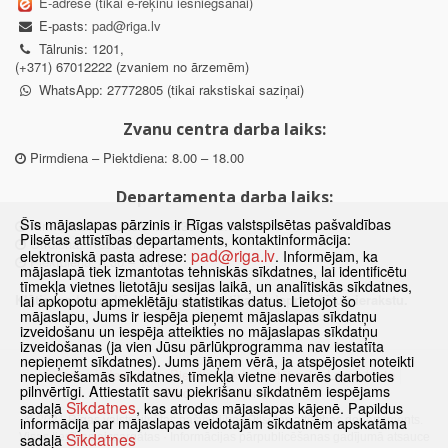
E-adrese (tikai e-rēķinu iesniegšanai)
E-pasts:
pad@riga.lv
Tālrunis: 1201,
(+371) 67012222 (zvaniem no ārzemēm)
WhatsApp: 27772805 (tikai rakstiskai saziņai)
Zvanu centra darba laiks:
Pirmdiena – Piektdiena: 8.00 – 18.00
Departamenta darba laiks:
Šīs mājaslapas pārzinis ir Rīgas valstspilsētas pašvaldības
Pirmdiena, Ceturtdiena: 8.30 – 18.00
Pilsētas attīstības departaments, kontaktinformācija:
Otrdiena, Trešdiena: 8.30 – 17.00
pad@riga.lv
elektroniskā pasta adrese:
. Informējam, ka
Piektdiena: 8.30 – 15.00
mājaslapā tiek izmantotas tehniskās sīkdatnes, lai identificētu
tīmekļa vietnes lietotāju sesijas laikā, un analītiskās sīkdatnes,
Klātienes konsultācijas pieejamas tikai ar iepriekšēju pierakstu.
lai apkopotu apmeklētāju statistikas datus. Lietojot šo
mājaslapu, Jums ir iespēja pieņemt mājaslapas sīkdatņu
izveidošanu un iespēja atteikties no mājaslapas sīkdatņu
izveidošanas (ja vien Jūsu pārlūkprogramma nav iestatīta
nepieņemt sīkdatnes). Jums jāņem vērā, ja atspējosiet noteikti
Sākums
Jaunumi
Biežāk uzdotie jautājumi
Lapas karte
nepieciešamās sīkdatnes, tīmekļa vietne nevarēs darboties
pilnvērtīgi. Attiestatīt savu piekrišanu sīkdatnēm iespējams
Sīkdatnes
Kontakti
Sīkdatnes
sadaļā
, kas atrodas mājaslapas kājenē. Papildus
© 2021 Rīgas valstspilsētas pašvaldības Pilsētas attīstības departaments.
informācija par mājaslapas veidotajām sīkdatnēm apskatāma
Sīkdatnes
Visas tiesības aizsargātas
·
Informācijas pārpublicēšanas gadījumā atsauce
sadaļā