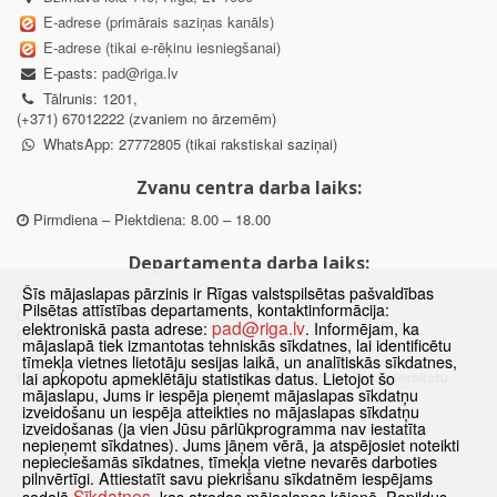
E-adrese (primārais saziņas kanāls)
E-adrese (tikai e-rēķinu iesniegšanai)
E-pasts:
pad@riga.lv
Tālrunis: 1201,
(+371) 67012222 (zvaniem no ārzemēm)
WhatsApp: 27772805 (tikai rakstiskai saziņai)
Zvanu centra darba laiks:
Pirmdiena – Piektdiena: 8.00 – 18.00
Departamenta darba laiks:
Šīs mājaslapas pārzinis ir Rīgas valstspilsētas pašvaldības
Pirmdiena, Ceturtdiena: 8.30 – 18.00
Pilsētas attīstības departaments, kontaktinformācija:
Otrdiena, Trešdiena: 8.30 – 17.00
pad@riga.lv
elektroniskā pasta adrese:
. Informējam, ka
Piektdiena: 8.30 – 15.00
mājaslapā tiek izmantotas tehniskās sīkdatnes, lai identificētu
tīmekļa vietnes lietotāju sesijas laikā, un analītiskās sīkdatnes,
Klātienes konsultācijas pieejamas tikai ar iepriekšēju pierakstu.
lai apkopotu apmeklētāju statistikas datus. Lietojot šo
mājaslapu, Jums ir iespēja pieņemt mājaslapas sīkdatņu
izveidošanu un iespēja atteikties no mājaslapas sīkdatņu
izveidošanas (ja vien Jūsu pārlūkprogramma nav iestatīta
nepieņemt sīkdatnes). Jums jāņem vērā, ja atspējosiet noteikti
Sākums
Jaunumi
Biežāk uzdotie jautājumi
Lapas karte
nepieciešamās sīkdatnes, tīmekļa vietne nevarēs darboties
pilnvērtīgi. Attiestatīt savu piekrišanu sīkdatnēm iespējams
Sīkdatnes
Kontakti
Sīkdatnes