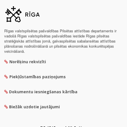
Rīgas valstspilsētas pašvaldības Pilsētas attīstības departaments ir
vadošā Rīgas valstspilsētas pašvaldības iestāde Rīgas pilsētas
stratēģiskās attīstības jomā, galvaspilsētas sabalansētas attīstības
plānošanas nodrošināšanā un pilsētas ekonomikas konkurētspējas
veicināšanā.
Norēķinu rekvizīti
Piekļūstamības paziņojums
Dokumentu iesniegšanas kārtība
Biežāk uzdotie jautājumi