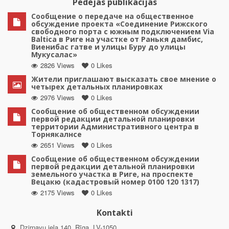
Pēdējās publikācijas
Сообщение о передаче на общественное
обсуждение проекта «Соединение Рижского
свободного порта с южным подключением Via
Baltica в Риге на участке от Ранькя дамбис,
Виенибас гатве и улицы Буру до улицы
Мукусалас»
2826 Views
0 Likes
Жители приглашают высказать свое мнение о
четырех детальных планировках
2976 Views
0 Likes
Сообщение об общественном обсуждении
первой редакции детальной планировки
территории Административного центра в
Торнякалнсе
2651 Views
0 Likes
Сообщение об общественном обсуждении
первой редакции детальной планировки
земельного участка в Риге, на проспекте
Вецакю (кадастровый номер 0100 120 1317)
2175 Views
0 Likes
Kontakti
Dzirnavu iela 140, Rīga, LV-1050