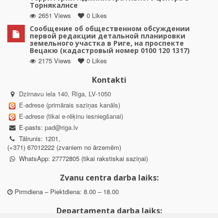
Торнякалнсе
2651 Views
0 Likes
Сообщение об общественном обсуждении
первой редакции детальной планировки
земельного участка в Риге, на проспекте
Вецакю (кадастровый номер 0100 120 1317)
2175 Views
0 Likes
Kontakti
Dzirnavu iela 140, Rīga, LV-1050
E-adrese (primārais saziņas kanāls)
E-adrese (tikai e-rēķinu iesniegšanai)
E-pasts:
pad@riga.lv
Tālrunis: 1201,
(+371) 67012222 (zvaniem no ārzemēm)
WhatsApp: 27772805 (tikai rakstiskai saziņai)
Zvanu centra darba laiks:
Pirmdiena – Piektdiena: 8.00 – 18.00
Departamenta darba laiks: