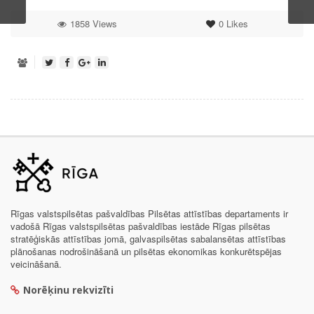
1858 Views
0
Likes
Rīgas valstspilsētas pašvaldības Pilsētas attīstības departaments ir
vadošā Rīgas valstspilsētas pašvaldības iestāde Rīgas pilsētas
stratēģiskās attīstības jomā, galvaspilsētas sabalansētas attīstības
plānošanas nodrošināšanā un pilsētas ekonomikas konkurētspējas
veicināšanā.
Norēķinu rekvizīti