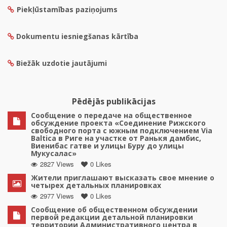
Piekļūstamības paziņojums
Dokumentu iesniegšanas kārtība
Biežāk uzdotie jautājumi
Pēdējās publikācijas
Сообщение о передаче на общественное
обсуждение проекта «Соединение Рижского
свободного порта с южным подключением Via
Baltica в Риге на участке от Ранькя дамбис,
Виенибас гатве и улицы Буру до улицы
Мукусалас»
2827 Views
0 Likes
Жители приглашают высказать свое мнение о
четырех детальных планировках
2977 Views
0 Likes
Сообщение об общественном обсуждении
первой редакции детальной планировки
территории Административного центра в