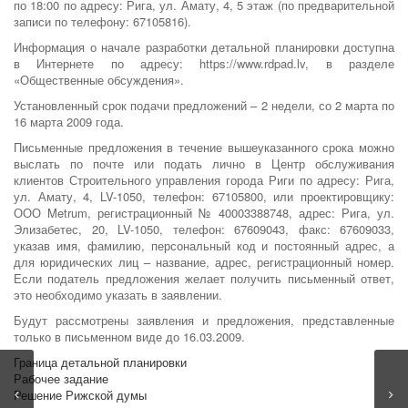
по 18:00 по адресу: Рига, ул. Амату, 4, 5 этаж (по предварительной
записи по телефону: 67105816).
Информация о начале разработки детальной планировки доступна
в Интернете по адресу: https://www.rdpad.lv, в разделе
«Общественные обсуждения».
Установленный срок подачи предложений – 2 недели, со 2 марта по
16 марта 2009 года.
Письменные предложения в течение вышеуказанного срока можно
выслать по почте или подать лично в Центр обслуживания
клиентов Строительного управления города Риги по адресу: Рига,
ул. Амату, 4, LV-1050, телефон: 67105800, или проектировщику:
ООО Metrum, регистрационный № 40003388748, адрес: Рига, ул.
Элизабетес, 20, LV-1050, телефон: 67609043, факс: 67609033,
указав имя, фамилию, персональный код и постоянный адрес, а
для юридических лиц – название, адрес, регистрационный номер.
Если податель предложения желает получить письменный ответ,
это необходимо указать в заявлении.
Будут рассмотрены заявления и предложения, представленные
только в письменном виде до 16.03.2009.
Граница детальной планировки
Рабочее задание
Решение Рижской думы